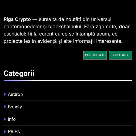
764 de „balene” dețin 94% din
SHIB, iar prețul se îndreaptă
spre o depășire a pragului de
STIRI
Riga Crypto
— sursa ta de noutăți din universul
0,000005 dolari
criptomonedelor și blockchainului. Fără zgomote, doar
esențialul: fii la curent cu ce se întâmplă acum, ce
2
proiecte ies în evidență și alte informații interesante.
Regulamentul MiCA privind
serviciile crypto, obligatoriu de
la 1 iulie în România
INFO
Categorii
3
Pariuri cu plata în crypto:
avantaje și riscuri
Airdrop
INFO
Bounty
4
Info
Top 10 platforme de
tranzacționare a
PR EN