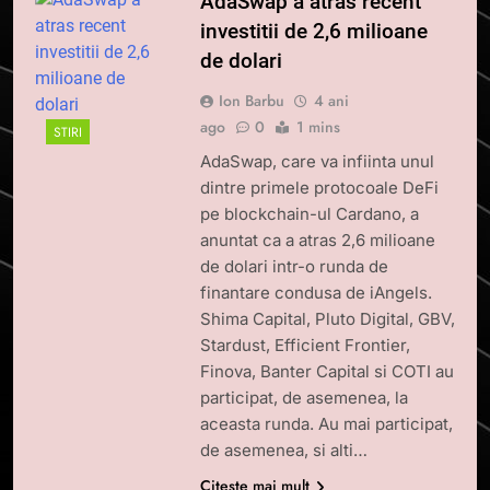
AdaSwap a atras recent
investitii de 2,6 milioane
de dolari
Ion Barbu
4 ani
ago
0
1 mins
STIRI
AdaSwap, care va infiinta unul
dintre primele protocoale DeFi
pe blockchain-ul Cardano, a
anuntat ca a atras 2,6 milioane
de dolari intr-o runda de
finantare condusa de iAngels.
Shima Capital, Pluto Digital, GBV,
Stardust, Efficient Frontier,
Finova, Banter Capital si COTI au
participat, de asemenea, la
aceasta runda. Au mai participat,
de asemenea, si alti…
Citește mai mult