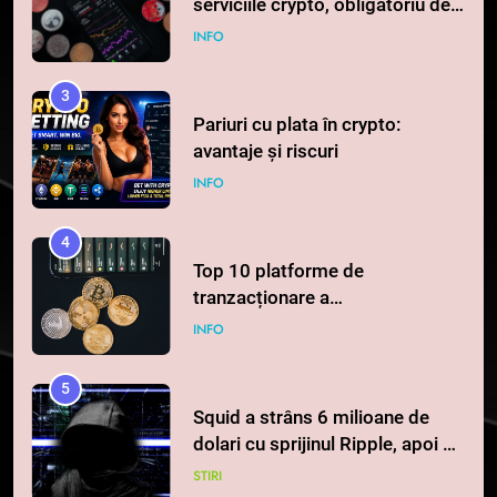
serviciile crypto, obligatoriu de
la 1 iulie în România
INFO
3
Pariuri cu plata în crypto:
avantaje și riscuri
INFO
4
Top 10 platforme de
tranzacționare a
criptomonedelor în 2026
INFO
5
Squid a strâns 6 milioane de
dolari cu sprijinul Ripple, apoi a
pierdut jumătate din aceștia
STIRI