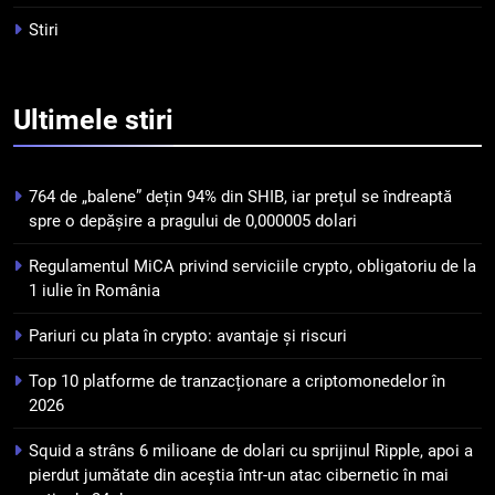
criptomonedelor în 2026
INFO
Stiri
5
Squid a strâns 6 milioane de
Ultimele
stiri
dolari cu sprijinul Ripple, apoi a
pierdut jumătate din aceștia
STIRI
într-un atac cibernetic în mai
764 de „balene” dețin 94% din SHIB, iar prețul se îndreaptă
puțin de 24 de ore
6
spre o depășire a pragului de 0,000005 dolari
Banii digitali și arhitectura
Regulamentul MiCA privind serviciile crypto, obligatoriu de la
încrederii: O nouă viziune asupra
1 iulie în România
banilor în era digitală
STIRI
Pariuri cu plata în crypto: avantaje și riscuri
7
Top 10 platforme de tranzacționare a criptomonedelor în
WhiteBIT și FC Barcelona
2026
semnează un acord pe cinci ani
pentru a stimula implicarea
STIRI
Squid a strâns 6 milioane de dolari cu sprijinul Ripple, apoi a
fanilor și inovarea în domeniul
pierdut jumătate din aceștia într-un atac cibernetic în mai