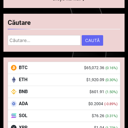
Căutare
Caută
după:
5
Squid a strâns 6 milioane de
BTC
$65,072.36
(0.16%)
dolari cu sprijinul Ripple, apoi a
pierdut jumătate din aceștia
STIRI
ETH
$1,920.09
(0.30%)
într-un atac cibernetic în mai
puțin de 24 de ore
BNB
$601.91
6
(1.50%)
Banii digitali și arhitectura
ADA
$0.2004
(-0.89%)
încrederii: O nouă viziune asupra
banilor în era digitală
STIRI
SOL
$76.26
(3.31%)
XRP
$1.04
(1.72%)