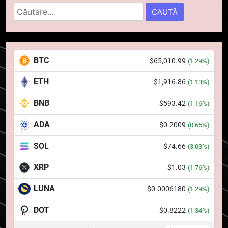
pierdut jumătate din aceștia
Caută
STIRI
într-un atac cibernetic în mai
după:
puțin de 24 de ore
6
Banii digitali și arhitectura
BTC
$65,010.99
(1.29%)
încrederii: O nouă viziune asupra
banilor în era digitală
STIRI
ETH
$1,916.86
(1.13%)
BNB
$593.42
7
(1.16%)
WhiteBIT și FC Barcelona
ADA
$0.2009
(0.65%)
semnează un acord pe cinci ani
pentru a stimula implicarea
STIRI
SOL
$74.66
(3.03%)
fanilor și inovarea în domeniul
finanțelor digitale
XRP
$1.03
(1.76%)
8
Lavazza utilizează tehnologia
LUNA
$0.0006180
(1.29%)
blockchain pentru a asigura
trasabilitatea cafelei
DOT
$0.8222
STIRI
(1.34%)