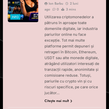
Ion Barbu
2 luni
ago
0
3 mins
Utilizarea criptomonedelor a
INFO
pătruns în aproape toate
domeniile digitale, iar industria
pariurilor online nu face
excepție. Tot mai multe
platforme permit depuneri și
retrageri în Bitcoin, Ethereum,
USDT sau alte monede digitale,
atrăgând utilizatori interesați de
tranzacții rapide, anonimitate și
comisioane reduse. Totuși,
pariurile cu crypto vin și cu
riscuri specifice, pe care orice
jucător…
Citește mai mult