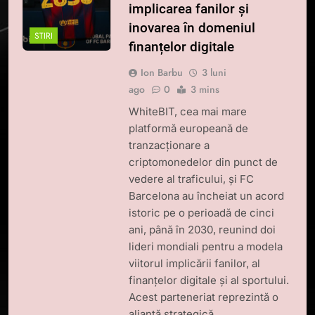
implicarea fanilor și
inovarea în domeniul
STIRI
finanțelor digitale
Ion Barbu
3 luni
ago
0
3 mins
WhiteBIT, cea mai mare
platformă europeană de
tranzacționare a
criptomonedelor din punct de
vedere al traficului, și FC
Barcelona au încheiat un acord
istoric pe o perioadă de cinci
ani, până în 2030, reunind doi
lideri mondiali pentru a modela
viitorul implicării fanilor, al
finanțelor digitale și al sportului.
Acest parteneriat reprezintă o
alianță strategică…