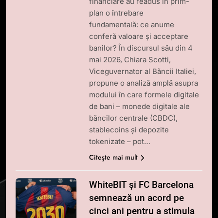
financiare au readus în prim-
plan o întrebare
fundamentală: ce anume
conferă valoare și acceptare
banilor? În discursul său din 4
mai 2026, Chiara Scotti,
Viceguvernator al Băncii Italiei,
propune o analiză amplă asupra
modului în care formele digitale
de bani – monede digitale ale
băncilor centrale (CBDC),
stablecoins și depozite
tokenizate – pot…
Citește mai mult
WhiteBIT și FC Barcelona
semnează un acord pe
cinci ani pentru a stimula