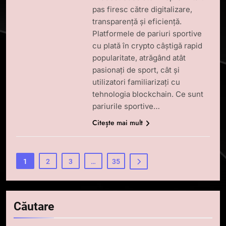
pas firesc către digitalizare,
transparență și eficiență.
Platformele de pariuri sportive
cu plată în crypto câștigă rapid
popularitate, atrăgând atât
pasionați de sport, cât și
utilizatori familiarizați cu
tehnologia blockchain. Ce sunt
pariurile sportive…
Citește mai mult
1
2
3
…
35
5
Căutare
Squid a strâns 6 milioane de
dolari cu sprijinul Ripple, apoi a