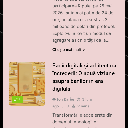
participarea Ripple, pe 25 mai
2026, iar în mai puțin de 24 de
ore, un atacator a sustras 3
milioane de dolari din protocol.
Exploit-ul a lovit un modul de
agregare a lichidității de la…
Citește mai mult
Banii digitali și arhitectura
încrederii: O nouă viziune
asupra banilor în era
digitală
Ion Barbu
3 luni
STIRI
ago
0
2 mins
Transformările accelerate din
domeniul tehnologiilor