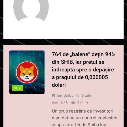
764 de „balene” dețin 94%
din SHIB, iar prețul se
îndreaptă spre o depășire
a pragului de 0,000005
dolari
STIRI
Ion Barbu
6 zile
ago
0
3 mins
Un grup restrâns de investitori
mari deține un control copleșitor
asupra ofertei de Shiba Inu