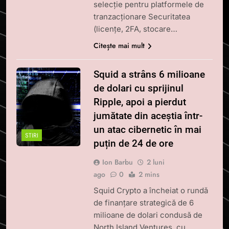
selecție pentru platformele de
tranzacționare Securitatea
(licențe, 2FA, stocare…
Citește mai mult
Squid a strâns 6 milioane
de dolari cu sprijinul
Ripple, apoi a pierdut
jumătate din aceștia într-
un atac cibernetic în mai
STIRI
puțin de 24 de ore
Ion Barbu
2 luni
ago
0
2 mins
Squid Crypto a încheiat o rundă
de finanțare strategică de 6
milioane de dolari condusă de
North Island Ventures, cu