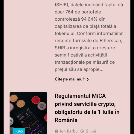
(SHIB), datele indicând faptul că
doar 764 de portofele
controlează 94,64% din
capitalizarea de piață totală a
tokenului. Conform informațiilor
recente furnizate de Etherscan,
SHIB a înregistrat o creștere
semnificativă a activității
tranzacționale pe măsură ce
prețul său se apropie…
Citește mai mult
Regulamentul MiCA
privind serviciile crypto,
obligatoriu de la 1 iulie în
România
Ion Barbu
2 luni
INFO