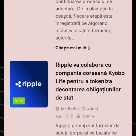
continuarea procesului de
adoptare. De la plantație la
ceașcă, fiecare etapă este
înregistrată pe Algorand,
inclusiv locațiile fermelor,
soiurile…
Citește mai mult
Ripple va colabora cu
compania coreeană Kyobo
Life pentru a tokeniza
decontarea obligațiunilor
de stat
STIRI
Ion Barbu
4 luni
ago
0
2 mins
Ripple, principalul furnizor de
soluții corporative bazate pe