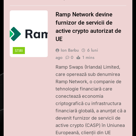
Ramp Network devine
furnizor de servicii de
active crypto autorizat de
UE
Ion Barbu
6 luni
STIRI
ago
0
1 mins
Ramp Swaps (Irlanda) Limited,
care operează sub denumirea
Ramp Network, o companie de
tehnologie financiară care
conectează economia
criptografică cu infrastructura
financiară globală, a anunțat că a
devenit furnizor de servicii de
active crypto (CASP) în Uniunea
Europeană, clienții din UE