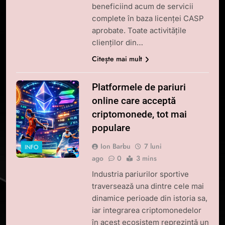
beneficiind acum de servicii
complete în baza licenței CASP
aprobate. Toate activitățile
clienților din…
Citește mai mult
Platformele de pariuri
online care acceptă
criptomonede, tot mai
populare
Ion Barbu
7 luni
INFO
ago
0
3 mins
Industria pariurilor sportive
traversează una dintre cele mai
dinamice perioade din istoria sa,
iar integrarea criptomonedelor
în acest ecosistem reprezintă un