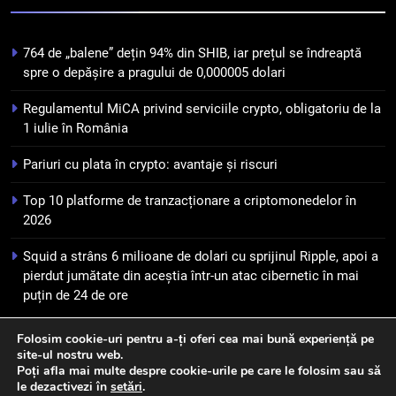
banilor în era digitală
STIRI
764 de „balene” dețin 94% din SHIB, iar prețul se îndreaptă
7
spre o depășire a pragului de 0,000005 dolari
WhiteBIT și FC Barcelona
Regulamentul MiCA privind serviciile crypto, obligatoriu de la
semnează un acord pe cinci ani
1 iulie în România
pentru a stimula implicarea
STIRI
fanilor și inovarea în domeniul
Pariuri cu plata în crypto: avantaje și riscuri
finanțelor digitale
8
Top 10 platforme de tranzacționare a criptomonedelor în
Lavazza utilizează tehnologia
2026
blockchain pentru a asigura
trasabilitatea cafelei
STIRI
Squid a strâns 6 milioane de dolari cu sprijinul Ripple, apoi a
pierdut jumătate din aceștia într-un atac cibernetic în mai
puțin de 24 de ore
Folosim cookie-uri pentru a-ți oferi cea mai bună experiență pe
site-ul nostru web.
Newsmatic - News WordPress Theme 2026. Powered By
Poți afla mai multe despre cookie-urile pe care le folosim sau să
.
BlazeThemes
le dezactivezi în
setări
.