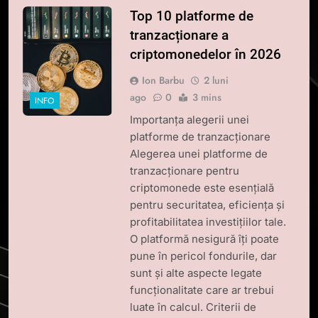
Top 10 platforme de
tranzacționare a
criptomonedelor în 2026
Ion Barbu
2 luni
ago
0
3 mins
INFO
Importanța alegerii unei
platforme de tranzacționare
Alegerea unei platforme de
tranzacționare pentru
criptomonede este esențială
pentru securitatea, eficiența și
profitabilitatea investițiilor tale.
O platformă nesigură îți poate
pune în pericol fondurile, dar
sunt și alte aspecte legate
funcționalitate care ar trebui
luate în calcul. Criterii de