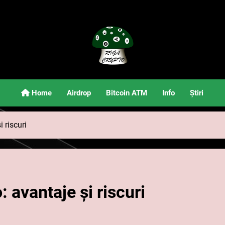
Riga Crypto
Știri Și Informații Despre Criptomonede
Home
Airdrop
Bitcoin ATM
Info
Știri
i riscuri
: avantaje și riscuri