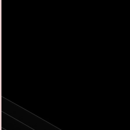
trasabilitatea cafelei