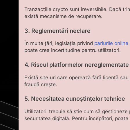
Tranzacțiile crypto sunt ireversibile. Dacă tri
există mecanisme de recuperare.
3. Reglementări neclare
În multe țări, legislația privind
pariurile onlin
poate crea incertitudine pentru utilizatori.
4. Riscul platformelor nereglementate
Există site‑uri care operează fără licență sau 
fraudă crește.
5. Necesitatea cunoștințelor tehnice
Utilizatorii trebuie să știe cum să gestioneze
securitatea digitală. Pentru începători, poate 