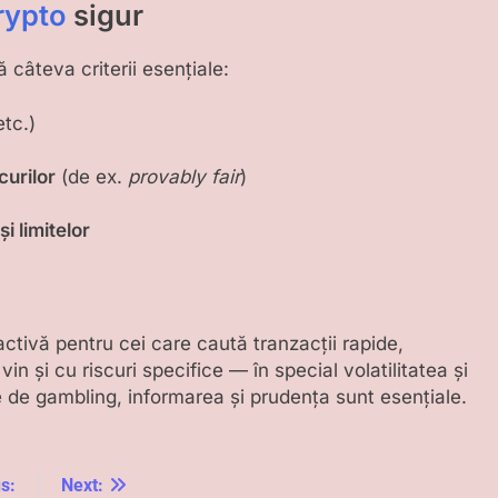
crypto
sigur
ă câteva criterii esențiale:
tc.)
curilor
(de ex.
provably fair
)
i limitelor
activă pentru cei care caută tranzacții rapide,
 vin și cu riscuri specifice — în special volatilitatea și
te de gambling, informarea și prudența sunt esențiale.
s:
Next: