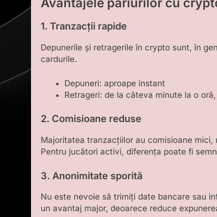
Avantajele pariurilor cu crypt
1. Tranzacții rapide
Depunerile și retragerile în crypto sunt, în g
cardurile.
Depuneri: aproape instant
Retrageri: de la câteva minute la o oră,
2. Comisioane reduse
Majoritatea tranzacțiilor au comisioane mici,
Pentru jucători activi, diferența poate fi semn
3. Anonimitate sporită
Nu este nevoie să trimiți date bancare sau info
un avantaj major, deoarece reduce expunerea