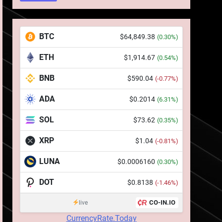
5
Squid a strâns 6 milioane
de dolari cu sprijinul
Ripple, apoi a pierdut
STIRI
BTC
$64,849.38
(0.30%)
jumătate din aceștia într-
ETH
un atac cibernetic în mai
6
$1,914.67
(0.54%)
Banii digitali și arhitectura
puțin de 24 de ore
BNB
încrederii: O nouă viziune
$590.04
(-0.77%)
asupra banilor în era
STIRI
ADA
$0.2014
(6.31%)
digitală
7
SOL
$73.62
(0.35%)
WhiteBIT și FC Barcelona
semnează un acord pe
XRP
$1.04
(-0.81%)
cinci ani pentru a stimula
STIRI
implicarea fanilor și
LUNA
$0.0006160
(0.30%)
inovarea în domeniul
8
Lavazza utilizează
DOT
finanțelor digitale
$0.8138
(-1.46%)
tehnologia blockchain
pentru a asigura
CO-IN.IO
live
STIRI
trasabilitatea cafelei
CurrencyRate.Today