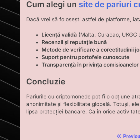
Cum alegi un
site de pariuri 
Dacă vrei să folosești astfel de platforme, iat
Licență validă
(Malta, Curacao, UKGC e
Recenzii și reputație bună
Metode de verificare a corectitudinii jo
Suport pentru portofele cunoscute
Transparență în privința comisioanelor ș
Concluzie
Pariurile cu criptomonede pot fi o opțiune atr
anonimitate și flexibilitate globală. Totuși, ele
lipsa protecției bancare. Ca în orice activita
Previou
Navigare