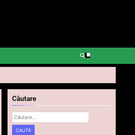
.
Căutare
Caută
după: