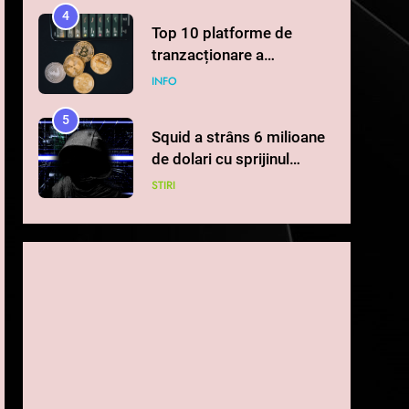
5
Squid a strâns 6 milioane
de dolari cu sprijinul
Ripple, apoi a pierdut
STIRI
jumătate din aceștia într-
un atac cibernetic în mai
6
Banii digitali și arhitectura
puțin de 24 de ore
încrederii: O nouă viziune
asupra banilor în era
STIRI
digitală
7
WhiteBIT și FC Barcelona
semnează un acord pe
cinci ani pentru a stimula
STIRI
implicarea fanilor și
inovarea în domeniul
8
Lavazza utilizează
finanțelor digitale
tehnologia blockchain
pentru a asigura
STIRI