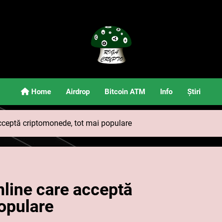
Riga Crypto
Știri Și Informații Despre Criptomonede
Home
Airdrop
Bitcoin ATM
Info
Știri
acceptă criptomonede, tot mai populare
nline care acceptă
opulare