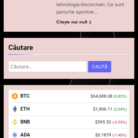
tehnologia blockchain. Ce sunt
pariurile sportive…
Citește mai mult
Căutare
Caută
după:
5
Squid a strâns 6 milioane de
BTC
$64,688.08
(0.82%)
dolari cu sprijinul Ripple, apoi a
pierdut jumătate din aceștia
STIRI
ETH
$1,906.11
(2.04%)
într-un atac cibernetic în mai
puțin de 24 de ore
BNB
$595.52
6
(-0.53%)
Banii digitali și arhitectura
ADA
$0.1879
(-1.40%)
încrederii: O nouă viziune asupra