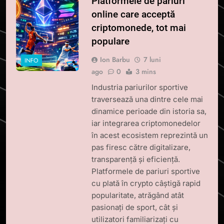
Platformele de pariuri
online care acceptă
criptomonede, tot mai
populare
Ion Barbu
7 luni
INFO
ago
0
3 mins
Industria pariurilor sportive
traversează una dintre cele mai
dinamice perioade din istoria sa,
iar integrarea criptomonedelor
în acest ecosistem reprezintă un
pas firesc către digitalizare,
transparență și eficiență.
Platformele de pariuri sportive
cu plată în crypto câștigă rapid
popularitate, atrăgând atât
pasionați de sport, cât și
utilizatori familiarizați cu