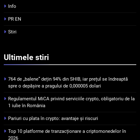
4
Info
Top 10 platforme de
tranzacționare a
PR EN
criptomonedelor în 2026
INFO
Stiri
5
Squid a strâns 6 milioane de
Ultimele
stiri
dolari cu sprijinul Ripple, apoi a
pierdut jumătate din aceștia
STIRI
într-un atac cibernetic în mai
764 de „balene” dețin 94% din SHIB, iar prețul se îndreaptă
puțin de 24 de ore
6
spre o depășire a pragului de 0,000005 dolari
Banii digitali și arhitectura
Regulamentul MiCA privind serviciile crypto, obligatoriu de la
încrederii: O nouă viziune asupra
1 iulie în România
banilor în era digitală
STIRI
Pariuri cu plata în crypto: avantaje și riscuri
7
Top 10 platforme de tranzacționare a criptomonedelor în
WhiteBIT și FC Barcelona
2026