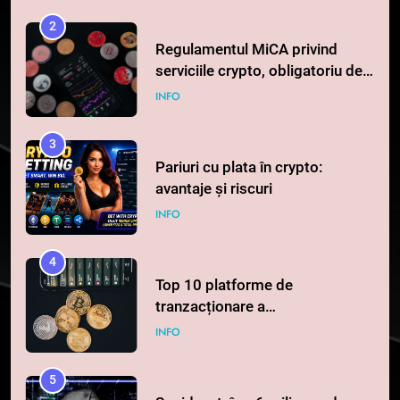
2
Regulamentul MiCA privind
serviciile crypto, obligatoriu de
la 1 iulie în România
INFO
3
Pariuri cu plata în crypto:
avantaje și riscuri
INFO
4
Top 10 platforme de
tranzacționare a
criptomonedelor în 2026
INFO
5