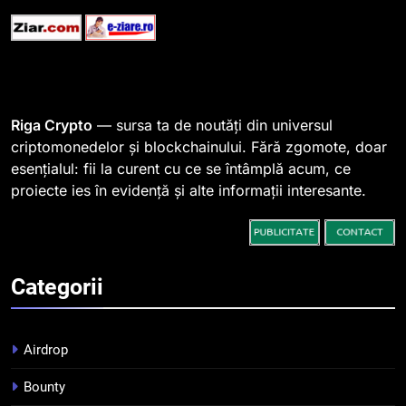
STIRI
1
764 de „balene” dețin 94% din
SHIB, iar prețul se îndreaptă
spre o depășire a pragului de
STIRI
Riga Crypto
— sursa ta de noutăți din universul
0,000005 dolari
criptomonedelor și blockchainului. Fără zgomote, doar
esențialul: fii la curent cu ce se întâmplă acum, ce
2
proiecte ies în evidență și alte informații interesante.
Regulamentul MiCA privind
serviciile crypto, obligatoriu de
la 1 iulie în România
INFO
Categorii
3
Pariuri cu plata în crypto:
avantaje și riscuri
Airdrop
INFO
Bounty