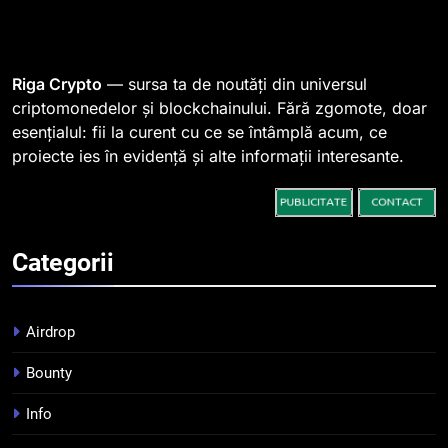
1
764 de „balene” dețin 94% din
SHIB, iar prețul se îndreaptă
spre o depășire a pragului de
STIRI
Riga Crypto
— sursa ta de noutăți din universul
0,000005 dolari
criptomonedelor și blockchainului. Fără zgomote, doar
esențialul: fii la curent cu ce se întâmplă acum, ce
2
proiecte ies în evidență și alte informații interesante.
Regulamentul MiCA privind
serviciile crypto, obligatoriu de
la 1 iulie în România
INFO
Categorii
3
Pariuri cu plata în crypto:
avantaje și riscuri
Airdrop
INFO
Bounty
4
Info
Top 10 platforme de