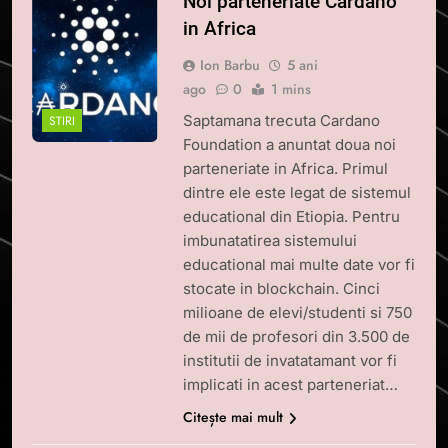
Noi parteneriate Cardano
in Africa
Ion Barbu
5 ani
ago
0
1 mins
Saptamana trecuta Cardano
STIRI
Foundation a anuntat doua noi
parteneriate in Africa. Primul
dintre ele este legat de sistemul
educational din Etiopia. Pentru
imbunatatirea sistemului
educational mai multe date vor fi
stocate in blockchain. Cinci
milioane de elevi/studenti si 750
de mii de profesori din 3.500 de
institutii de invatatamant vor fi
implicati in acest parteneriat…
Citește mai mult