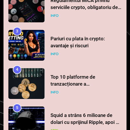
Regulamentul MiCA privind
serviciile crypto, obligatoriu de
la 1 iulie în România
INFO
3
Pariuri cu plata în crypto:
avantaje și riscuri
INFO
4
Top 10 platforme de
tranzacționare a
criptomonedelor în 2026
INFO
5
Squid a strâns 6 milioane de
dolari cu sprijinul Ripple, apoi a
pierdut jumătate din aceștia