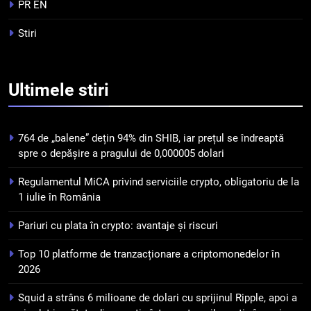
tranzacționare a
PR EN
criptomonedelor în 2026
INFO
Stiri
5
Squid a strâns 6 milioane de
Ultimele
stiri
dolari cu sprijinul Ripple, apoi a
pierdut jumătate din aceștia
STIRI
într-un atac cibernetic în mai
764 de „balene” dețin 94% din SHIB, iar prețul se îndreaptă
puțin de 24 de ore
6
spre o depășire a pragului de 0,000005 dolari
Banii digitali și arhitectura
Regulamentul MiCA privind serviciile crypto, obligatoriu de la
încrederii: O nouă viziune asupra
1 iulie în România
banilor în era digitală
STIRI
Pariuri cu plata în crypto: avantaje și riscuri
7
Top 10 platforme de tranzacționare a criptomonedelor în
WhiteBIT și FC Barcelona
2026
semnează un acord pe cinci ani
pentru a stimula implicarea
STIRI
Squid a strâns 6 milioane de dolari cu sprijinul Ripple, apoi a
fanilor și inovarea în domeniul