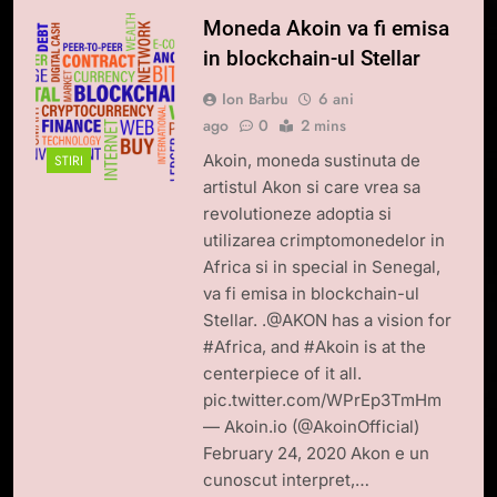
Moneda Akoin va fi emisa
in blockchain-ul Stellar
Ion Barbu
6 ani
ago
0
2 mins
Akoin, moneda sustinuta de
STIRI
artistul Akon si care vrea sa
revolutioneze adoptia si
utilizarea crimptomonedelor in
Africa si in special in Senegal,
va fi emisa in blockchain-ul
Stellar. .@AKON has a vision for
#Africa, and #Akoin is at the
centerpiece of it all.
pic.twitter.com/WPrEp3TmHm
— Akoin.io (@AkoinOfficial)
February 24, 2020 Akon e un
cunoscut interpret,…