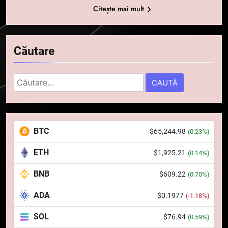
Citește mai mult
Căutare
Caută
după:
5
Squid a strâns 6 milioane de
BTC
$65,244.98
(0.23%)
dolari cu sprijinul Ripple, apoi a
pierdut jumătate din aceștia
STIRI
ETH
$1,925.21
(0.14%)
într-un atac cibernetic în mai
puțin de 24 de ore
BNB
$609.22
6
(0.70%)
Banii digitali și arhitectura
ADA
$0.1977
(-1.18%)
încrederii: O nouă viziune asupra
banilor în era digitală
STIRI
SOL
$76.94
(0.59%)