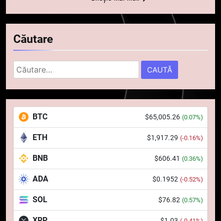
Căutare
Caută
după:
5
Squid a strâns 6 milioane de
BTC
$65,005.26
(0.07%)
dolari cu sprijinul Ripple, apoi a
pierdut jumătate din aceștia
STIRI
ETH
$1,917.29
(-0.16%)
într-un atac cibernetic în mai
puțin de 24 de ore
BNB
$606.41
6
(0.36%)
Banii digitali și arhitectura
ADA
$0.1952
(-0.52%)
încrederii: O nouă viziune asupra
banilor în era digitală
STIRI
SOL
$76.82
(0.57%)
XRP
$1.03
(-0.41%)