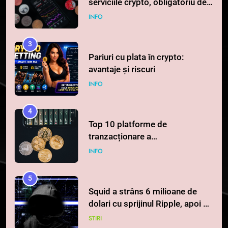
serviciile crypto, obligatoriu de
la 1 iulie în România
INFO
3
Pariuri cu plata în crypto:
avantaje și riscuri
INFO
4
Top 10 platforme de
tranzacționare a
criptomonedelor în 2026
INFO
5
Squid a strâns 6 milioane de
dolari cu sprijinul Ripple, apoi a
pierdut jumătate din aceștia
STIRI