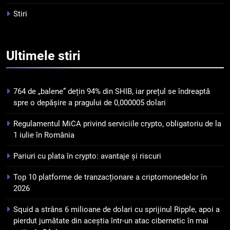
criptomonedelor în 2026
INFO
Stiri
5
Squid a strâns 6 milioane de
Ultimele
stiri
dolari cu sprijinul Ripple, apoi a
pierdut jumătate din aceștia
STIRI
într-un atac cibernetic în mai
764 de „balene” dețin 94% din SHIB, iar prețul se îndreaptă
puțin de 24 de ore
6
spre o depășire a pragului de 0,000005 dolari
Banii digitali și arhitectura
Regulamentul MiCA privind serviciile crypto, obligatoriu de la
încrederii: O nouă viziune asupra
1 iulie în România
banilor în era digitală
STIRI
Pariuri cu plata în crypto: avantaje și riscuri
7
Top 10 platforme de tranzacționare a criptomonedelor în
WhiteBIT și FC Barcelona
2026
semnează un acord pe cinci ani
pentru a stimula implicarea
STIRI
Squid a strâns 6 milioane de dolari cu sprijinul Ripple, apoi a
fanilor și inovarea în domeniul
pierdut jumătate din aceștia într-un atac cibernetic în mai