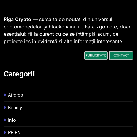
764 de „balene” dețin 94% din
SHIB, iar prețul se îndreaptă
spre o depășire a pragului de
STIRI
Riga Crypto
— sursa ta de noutăți din universul
0,000005 dolari
criptomonedelor și blockchainului. Fără zgomote, doar
esențialul: fii la curent cu ce se întâmplă acum, ce
2
proiecte ies în evidență și alte informații interesante.
Regulamentul MiCA privind
serviciile crypto, obligatoriu de
la 1 iulie în România
INFO
Categorii
3
Pariuri cu plata în crypto:
avantaje și riscuri
Airdrop
INFO
Bounty
4
Info
Top 10 platforme de
tranzacționare a
PR EN