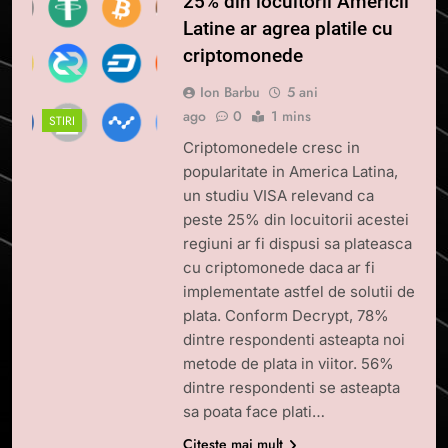
25% din locuitorii Americii
Latine ar agrea platile cu
criptomonede
Ion Barbu
5 ani
ago
0
1 mins
STIRI
Criptomonedele cresc in
popularitate in America Latina,
un studiu VISA relevand ca
peste 25% din locuitorii acestei
regiuni ar fi dispusi sa plateasca
cu criptomonede daca ar fi
implementate astfel de solutii de
plata. Conform Decrypt, 78%
dintre respondenti asteapta noi
metode de plata in viitor. 56%
dintre respondenti se asteapta
sa poata face plati…
Citește mai mult