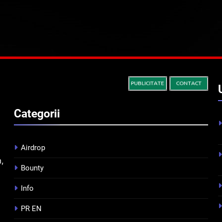
Categorii
Airdrop
m,
Bounty
Info
PR EN