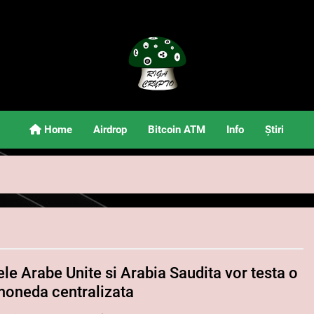
Riga Crypto
Știri Și Informații Despre Criptomonede
Home
Airdrop
Bitcoin ATM
Info
Știri
le Arabe Unite si Arabia Saudita vor testa o
moneda centralizata