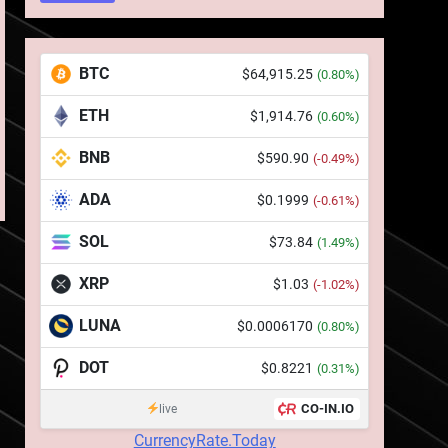
BTC
$64,915.25
(0.80%)
ETH
5
$1,914.76
(0.60%)
Squid a strâns 6 milioane
BNB
de dolari cu sprijinul
$590.90
(-0.49%)
Ripple, apoi a pierdut
STIRI
ADA
$0.1999
(-0.61%)
jumătate din aceștia într-
un atac cibernetic în mai
6
SOL
$73.84
(1.49%)
Banii digitali și arhitectura
puțin de 24 de ore
încrederii: O nouă viziune
XRP
$1.03
(-1.02%)
asupra banilor în era
STIRI
digitală
LUNA
$0.0006170
(0.80%)
7
WhiteBIT și FC Barcelona
DOT
$0.8221
(0.31%)
semnează un acord pe
cinci ani pentru a stimula
CO-IN.IO
live
STIRI
implicarea fanilor și
CurrencyRate.Today