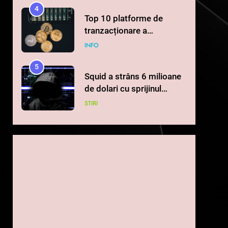
4
Top 10 platforme de
tranzacționare a
criptomonedelor în 2026
INFO
5
Squid a strâns 6 milioane
de dolari cu sprijinul
Ripple, apoi a pierdut
STIRI
jumătate din aceștia într-
un atac cibernetic în mai
6
Banii digitali și arhitectura
puțin de 24 de ore
încrederii: O nouă viziune
asupra banilor în era
STIRI
digitală
7
WhiteBIT și FC Barcelona
semnează un acord pe
cinci ani pentru a stimula
STIRI