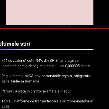
implicarea fanilor și
inovarea în domeniul
8
Lavazza utilizează
finanțelor digitale
tehnologia blockchain
pentru a asigura
STIRI
trasabilitatea cafelei
1
764 de „balene” dețin 94%
Ultimele
stiri
din SHIB, iar prețul se
îndreaptă spre o depășire
STIRI
a pragului de 0,000005
764 de „balene” dețin 94% din SHIB, iar prețul se
dolari
2
îndreaptă spre o depășire a pragului de 0,000005 dolari
Regulamentul MiCA
privind serviciile crypto,
Regulamentul MiCA privind serviciile crypto, obligatoriu
obligatoriu de la 1 iulie în
INFO
de la 1 iulie în România
România
3
Pariuri cu plata în crypto: avantaje și riscuri
Pariuri cu plata în crypto:
avantaje și riscuri
Top 10 platforme de tranzacționare a criptomonedelor în
2026
INFO