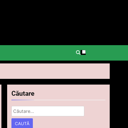
.
Căutare
Caută
după: