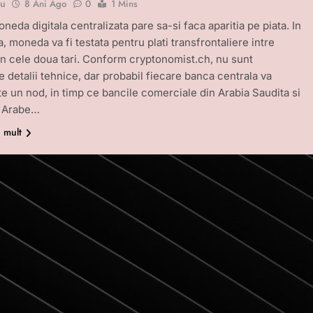
bu
8 Ani Ago
0
1 Mins
eda digitala centralizata pare sa-si faca aparitia pe piata. In
, moneda va fi testata pentru plati transfrontaliere intre
in cele doua tari. Conform cryptonomist.ch, nu sunt
 detalii tehnice, dar probabil fiecare banca centrala va
te un nod, in timp ce bancile comerciale din Arabia Saudita si
e Arabe…
i mult