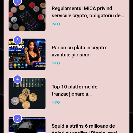
2
Regulamentul MiCA privind
serviciile crypto, obligatoriu de
la 1 iulie în România
INFO
3
Pariuri cu plata în crypto:
avantaje și riscuri
INFO
4
Top 10 platforme de
tranzacționare a
criptomonedelor în 2026
INFO
5
Squid a strâns 6 milioane de