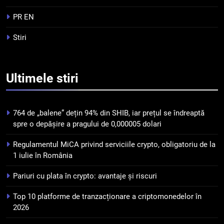
Top 10 platforme de
tranzacționare a
PR EN
criptomonedelor în 2026
INFO
Stiri
5
Squid a strâns 6 milioane de
Ultimele
stiri
dolari cu sprijinul Ripple, apoi a
pierdut jumătate din aceștia
STIRI
într-un atac cibernetic în mai
764 de „balene” dețin 94% din SHIB, iar prețul se îndreaptă
puțin de 24 de ore
6
spre o depășire a pragului de 0,000005 dolari
Banii digitali și arhitectura
Regulamentul MiCA privind serviciile crypto, obligatoriu de la
încrederii: O nouă viziune asupra
1 iulie în România
banilor în era digitală
STIRI
Pariuri cu plata în crypto: avantaje și riscuri
7
Top 10 platforme de tranzacționare a criptomonedelor în
WhiteBIT și FC Barcelona
2026
semnează un acord pe cinci ani