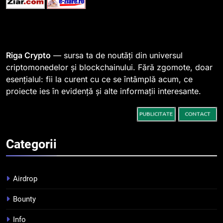
1
764 de „balene” dețin 94% din
SHIB, iar prețul se îndreaptă
spre o depășire a pragului de
STIRI
Riga Crypto
— sursa ta de noutăți din universul
0,000005 dolari
criptomonedelor și blockchainului. Fără zgomote, doar
esențialul: fii la curent cu ce se întâmplă acum, ce
2
proiecte ies în evidență și alte informații interesante.
Regulamentul MiCA privind
serviciile crypto, obligatoriu de
la 1 iulie în România
INFO
Categorii
3
Pariuri cu plata în crypto:
avantaje și riscuri
Airdrop
INFO
Bounty
4
Info