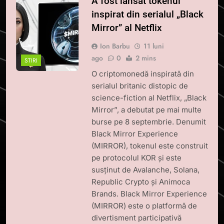
A fost lansat tokenul
inspirat din serialul „Black
Mirror” al Netflix
Ion Barbu
11 luni
ago
0
2 mins
STIRI
O criptomonedă inspirată din
serialul britanic distopic de
science-fiction al Netflix, „Black
Mirror”, a debutat pe mai multe
burse pe 8 septembrie. Denumit
Black Mirror Experience
(MIRROR), tokenul este construit
pe protocolul KOR și este
susținut de Avalanche, Solana,
Republic Crypto și Animoca
Brands. Black Mirror Experience
(MIRROR) este o platformă de
divertisment participativă