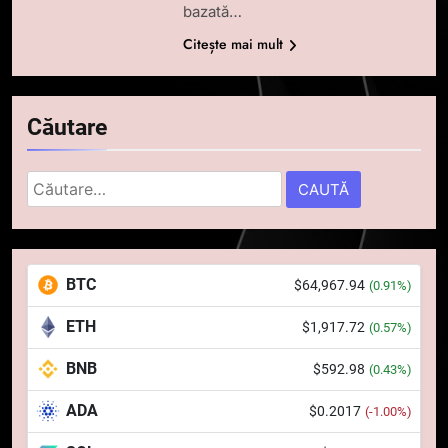
bazată…
Citește mai mult
Căutare
Caută
după:
5
Squid a strâns 6 milioane de
BTC
$64,967.94
(0.91%)
dolari cu sprijinul Ripple, apoi a
pierdut jumătate din aceștia
STIRI
ETH
$1,917.72
(0.57%)
într-un atac cibernetic în mai
puțin de 24 de ore
BNB
$592.98
6
(0.43%)
Banii digitali și arhitectura
ADA
$0.2017
(-1.00%)
încrederii: O nouă viziune asupra
banilor în era digitală