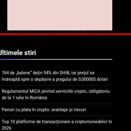
Lavazza utilizează
finanțelor digitale
tehnologia blockchain
pentru a asigura
STIRI
trasabilitatea cafelei
1
764 de „balene” dețin 94%
din SHIB, iar prețul se
îndreaptă spre o depășire
STIRI
Ultimele
stiri
a pragului de 0,000005
dolari
2
Regulamentul MiCA
764 de „balene” dețin 94% din SHIB, iar prețul se
privind serviciile crypto,
îndreaptă spre o depășire a pragului de 0,000005 dolari
obligatoriu de la 1 iulie în
INFO
România
Regulamentul MiCA privind serviciile crypto, obligatoriu
3
de la 1 iulie în România
Pariuri cu plata în crypto:
avantaje și riscuri
Pariuri cu plata în crypto: avantaje și riscuri
INFO
Top 10 platforme de tranzacționare a criptomonedelor în
2026
4