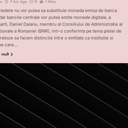
bu
7 Ani Ago
0
1 Mins
edele nu vor putea sa substituie moneda emisa de banca
 dar bancile centrale vor putea emite monede digitale, a
marti, Daniel Daianu, membru al Consiliului de Administratie al
tionale a Romaniei (BNR), intr-o conferinta pe tema pietei de
Trebuie sa facem distinctie intre o entitate ca institutie si
 pe care…
i mult