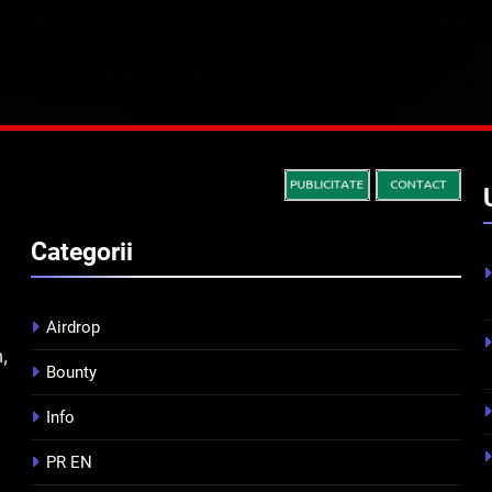
Categorii
Airdrop
m,
Bounty
Info
PR EN