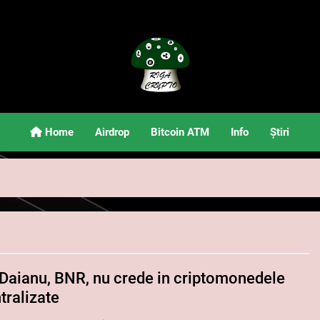
Riga Crypto
Știri Și Informații Despre Criptomonede
Home
Airdrop
Bitcoin ATM
Info
Știri
 Daianu, BNR, nu crede in criptomonedele
tralizate