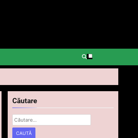
.
Căutare
Caută
după: