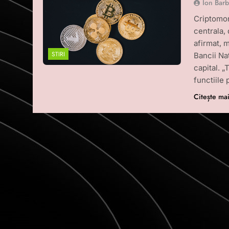
Ion Bar
Criptomon
centrala,
afirmat, 
STIRI
Bancii Na
capital. „
functiile
Citește ma