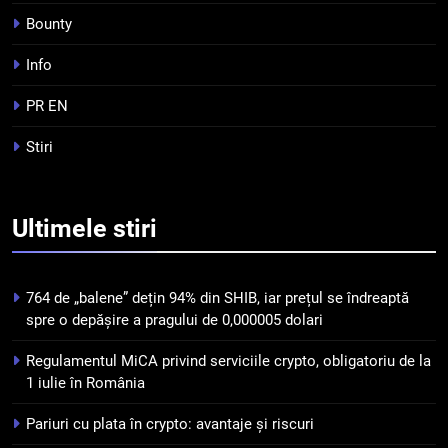
Bounty
5
Info
Squid a strâns 6 milioane de
dolari cu sprijinul Ripple, apoi a
PR EN
pierdut jumătate din aceștia
STIRI
Stiri
într-un atac cibernetic în mai
puțin de 24 de ore
6
Banii digitali și arhitectura
Ultimele
stiri
încrederii: O nouă viziune asupra
banilor în era digitală
STIRI
764 de „balene” dețin 94% din SHIB, iar prețul se îndreaptă
7
spre o depășire a pragului de 0,000005 dolari
WhiteBIT și FC Barcelona
Regulamentul MiCA privind serviciile crypto, obligatoriu de la
semnează un acord pe cinci ani
1 iulie în România
pentru a stimula implicarea
STIRI
fanilor și inovarea în domeniul
Pariuri cu plata în crypto: avantaje și riscuri
finanțelor digitale
8