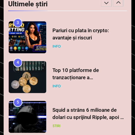
Ultimele știri
la 1 iulie în România
INFO
3
Pariuri cu plata în crypto:
avantaje și riscuri
INFO
4
Top 10 platforme de
tranzacționare a
criptomonedelor în 2026
INFO
5
Squid a strâns 6 milioane de
dolari cu sprijinul Ripple, apoi a
pierdut jumătate din aceștia
STIRI
într-un atac cibernetic în mai