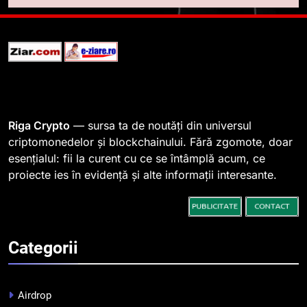
SHIB, iar prețul se îndreaptă
spre o depășire a pragului de
STIRI
0,000005 dolari
2
Regulamentul MiCA privind
serviciile crypto, obligatoriu de
la 1 iulie în România
INFO
Riga Crypto
— sursa ta de noutăți din universul
criptomonedelor și blockchainului. Fără zgomote, doar
esențialul: fii la curent cu ce se întâmplă acum, ce
3
proiecte ies în evidență și alte informații interesante.
Pariuri cu plata în crypto:
avantaje și riscuri
INFO
Categorii
4
Top 10 platforme de
tranzacționare a
Airdrop
criptomonedelor în 2026
INFO