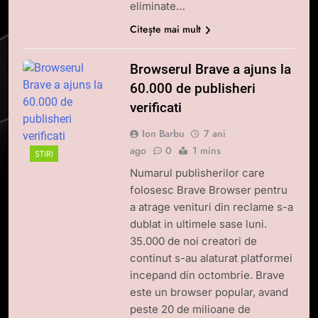
eliminate…
Citește mai mult
Browserul Brave a ajuns la
60.000 de publisheri
verificati
Ion Barbu
7 ani
ago
0
1 mins
STIRI
Numarul publisherilor care
folosesc Brave Browser pentru
a atrage venituri din reclame s-a
dublat in ultimele sase luni.
35.000 de noi creatori de
continut s-au alaturat platformei
incepand din octombrie. Brave
este un browser popular, avand
peste 20 de milioane de