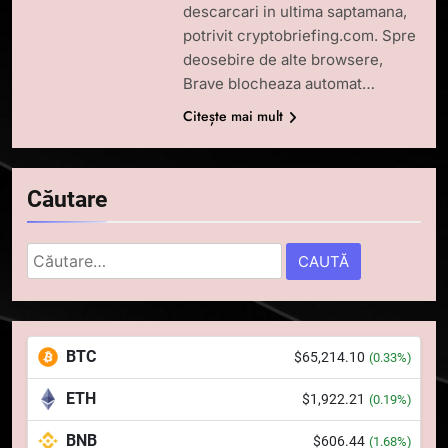
descarcari in ultima saptamana,
potrivit cryptobriefing.com. Spre
deosebire de alte browsere,
Brave blocheaza automat…
Citește mai mult
5
Căutare
Squid a strâns 6 milioane de
dolari cu sprijinul Ripple, apoi a
pierdut jumătate din aceștia
Caută
STIRI
într-un atac cibernetic în mai
după:
puțin de 24 de ore
6
Banii digitali și arhitectura
BTC
$65,214.10
(0.33%)
încrederii: O nouă viziune asupra
banilor în era digitală
STIRI
ETH
$1,922.21
(0.19%)
BNB
$606.44
7
(1.68%)