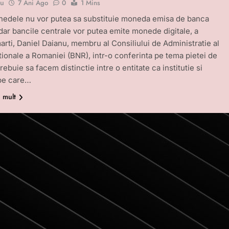
bu
7 Ani Ago
0
1 Mins
edele nu vor putea sa substituie moneda emisa de banca
 dar bancile centrale vor putea emite monede digitale, a
marti, Daniel Daianu, membru al Consiliului de Administratie al
tionale a Romaniei (BNR), intr-o conferinta pe tema pietei de
Trebuie sa facem distinctie intre o entitate ca institutie si
 pe care…
i mult