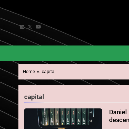
Skip
to
content
Home
capital
capital
Daniel
descen