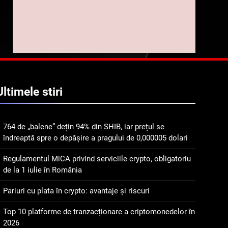
implicarea fanilor și
inovarea în domeniul
8
Lavazza utilizează
finanțelor digitale
tehnologia blockchain
pentru a asigura
STIRI
trasabilitatea cafelei
1
764 de „balene” dețin 94%
Ultimele
stiri
din SHIB, iar prețul se
îndreaptă spre o depășire
STIRI
a pragului de 0,000005
764 de „balene” dețin 94% din SHIB, iar prețul se
dolari
2
îndreaptă spre o depășire a pragului de 0,000005 dolari
Regulamentul MiCA
privind serviciile crypto,
Regulamentul MiCA privind serviciile crypto, obligatoriu
obligatoriu de la 1 iulie în
INFO
de la 1 iulie în România
România
3
Pariuri cu plata în crypto: avantaje și riscuri
Pariuri cu plata în crypto:
avantaje și riscuri
Top 10 platforme de tranzacționare a criptomonedelor în
2026
INFO