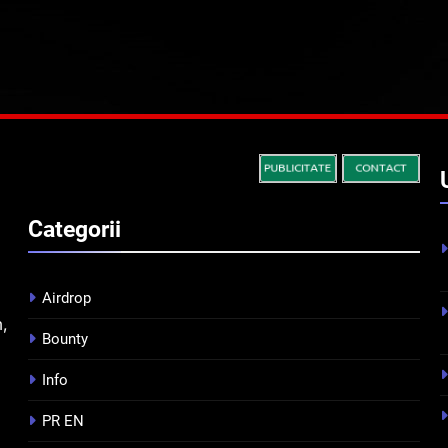
Categorii
Airdrop
m,
Bounty
Info
PR EN