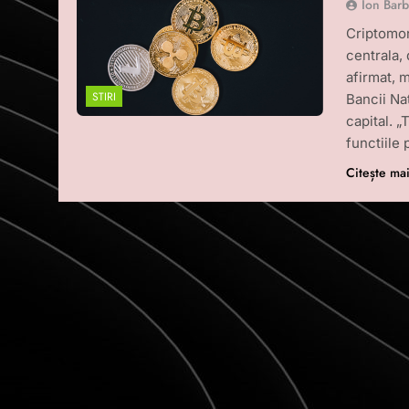
Ion Bar
Criptomon
centrala,
afirmat, 
STIRI
Bancii Na
capital. „
functiile
Citește ma