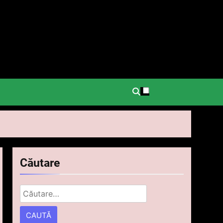
.
Căutare
Caută
după: