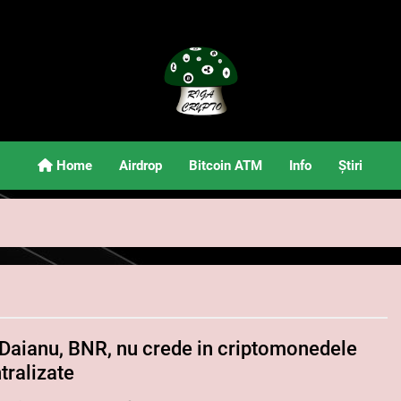
Riga Crypto
Știri Și Informații Despre Criptomonede
Home
Airdrop
Bitcoin ATM
Info
Știri
 Daianu, BNR, nu crede in criptomonedele
tralizate