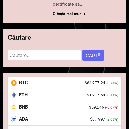
certificate sa…
Citește mai mult
Căutare
Caută
5
după:
Squid a strâns 6 milioane de
dolari cu sprijinul Ripple, apoi a
pierdut jumătate din aceștia
STIRI
BTC
$64,977.24
într-un atac cibernetic în mai
(0.74%)
puțin de 24 de ore
6
ETH
$1,917.64
(0.41%)
Banii digitali și arhitectura
BNB
$592.46
încrederii: O nouă viziune asupra
(-0.07%)
banilor în era digitală
STIRI
ADA
$0.1997
(2.03%)