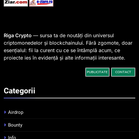
764 de „balene” dețin 94% din
SHIB, iar prețul se îndreaptă
spre o depășire a pragului de
STIRI
0,000005 dolari
Riga Crypto
— sursa ta de noutăți din universul
2
criptomonedelor și blockchainului. Fără zgomote, doar
Regulamentul MiCA privind
esențialul: fii la curent cu ce se întâmplă acum, ce
serviciile crypto, obligatoriu de
proiecte ies în evidență și alte informații interesante.
la 1 iulie în România
INFO
3
Pariuri cu plata în crypto:
Categorii
avantaje și riscuri
INFO
Airdrop
4
Bounty
Top 10 platforme de
tranzacționare a
Info