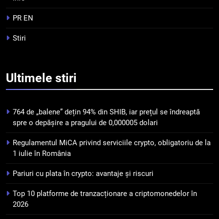
criptomonedelor în 2026
INFO
PR EN
5
Stiri
Squid a strâns 6 milioane de
dolari cu sprijinul Ripple, apoi a
pierdut jumătate din aceștia
STIRI
Ultimele
stiri
într-un atac cibernetic în mai
puțin de 24 de ore
6
Banii digitali și arhitectura
764 de „balene” dețin 94% din SHIB, iar prețul se îndreaptă
încrederii: O nouă viziune asupra
spre o depășire a pragului de 0,000005 dolari
banilor în era digitală
STIRI
Regulamentul MiCA privind serviciile crypto, obligatoriu de la
1 iulie în România
7
WhiteBIT și FC Barcelona
Pariuri cu plata în crypto: avantaje și riscuri
semnează un acord pe cinci ani
Top 10 platforme de tranzacționare a criptomonedelor în
pentru a stimula implicarea
STIRI
2026
fanilor și inovarea în domeniul