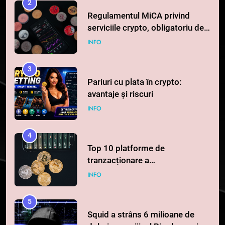
serviciile crypto, obligatoriu de
la 1 iulie în România
INFO
3
Pariuri cu plata în crypto:
avantaje și riscuri
INFO
4
Top 10 platforme de
tranzacționare a
criptomonedelor în 2026
INFO
5
Squid a strâns 6 milioane de
dolari cu sprijinul Ripple, apoi a
pierdut jumătate din aceștia
STIRI