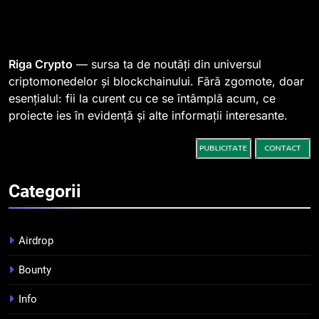
SHIB, iar prețul se îndreaptă
spre o depășire a pragului de
STIRI
0,000005 dolari
Riga Crypto
— sursa ta de noutăți din universul
2
criptomonedelor și blockchainului. Fără zgomote, doar
Regulamentul MiCA privind
esențialul: fii la curent cu ce se întâmplă acum, ce
serviciile crypto, obligatoriu de
proiecte ies în evidență și alte informații interesante.
la 1 iulie în România
INFO
3
Pariuri cu plata în crypto:
Categorii
avantaje și riscuri
INFO
Airdrop
4
Bounty
Top 10 platforme de
tranzacționare a
Info
criptomonedelor în 2026
INFO