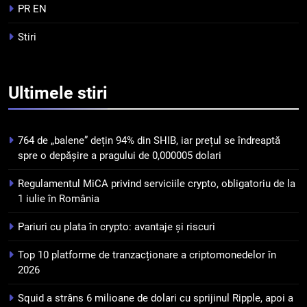
PR EN
5
Stiri
Squid a strâns 6 milioane de
dolari cu sprijinul Ripple, apoi a
pierdut jumătate din aceștia
STIRI
Ultimele
stiri
într-un atac cibernetic în mai
puțin de 24 de ore
6
764 de „balene” dețin 94% din SHIB, iar prețul se îndreaptă
Banii digitali și arhitectura
spre o depășire a pragului de 0,000005 dolari
încrederii: O nouă viziune asupra
banilor în era digitală
STIRI
Regulamentul MiCA privind serviciile crypto, obligatoriu de la
1 iulie în România
7
Pariuri cu plata în crypto: avantaje și riscuri
WhiteBIT și FC Barcelona
semnează un acord pe cinci ani
Top 10 platforme de tranzacționare a criptomonedelor în
pentru a stimula implicarea
STIRI
2026
fanilor și inovarea în domeniul
Squid a strâns 6 milioane de dolari cu sprijinul Ripple, apoi a
finanțelor digitale
8