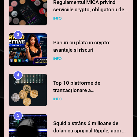
la 1 iulie în România
INFO
3
Pariuri cu plata în crypto:
avantaje și riscuri
INFO
4
Top 10 platforme de
tranzacționare a
criptomonedelor în 2026
INFO
5
Squid a strâns 6 milioane de
dolari cu sprijinul Ripple, apoi a
pierdut jumătate din aceștia
STIRI
într-un atac cibernetic în mai