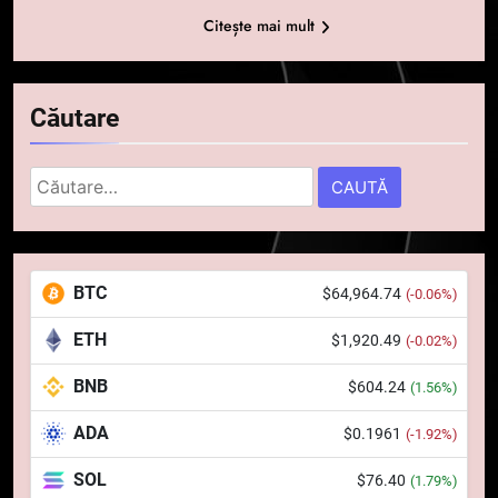
Citește mai mult
Căutare
Caută
5
după:
Squid a strâns 6 milioane de
dolari cu sprijinul Ripple, apoi a
pierdut jumătate din aceștia
STIRI
BTC
$64,964.74
(-0.06%)
într-un atac cibernetic în mai
puțin de 24 de ore
ETH
$1,920.49
(-0.02%)
6
Banii digitali și arhitectura
BNB
$604.24
(1.56%)
încrederii: O nouă viziune asupra
banilor în era digitală
STIRI
ADA
$0.1961
(-1.92%)
SOL
$76.40
(1.79%)
7