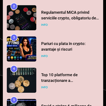
INFO
3
Pariuri cu plata în crypto:
avantaje și riscuri
INFO
4
Top 10 platforme de
tranzacționare a
criptomonedelor în 2026
INFO
5
Squid a strâns 6 milioane de
dolari cu sprijinul Ripple, apoi a
pierdut jumătate din aceștia
STIRI
într-un atac cibernetic în mai
puțin de 24 de ore