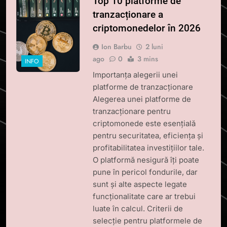
Top 10 platforme de
tranzacționare a
criptomonedelor în 2026
Ion Barbu
2 luni
ago
0
3 mins
INFO
Importanța alegerii unei
platforme de tranzacționare
Alegerea unei platforme de
tranzacționare pentru
criptomonede este esențială
pentru securitatea, eficiența și
profitabilitatea investițiilor tale.
O platformă nesigură îți poate
pune în pericol fondurile, dar
sunt și alte aspecte legate
funcționalitate care ar trebui
luate în calcul. Criterii de
selecție pentru platformele de