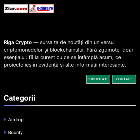
SHIB, iar prețul se îndreaptă
spre o depășire a pragului de
STIRI
0,000005 dolari
2
Regulamentul MiCA privind
Riga Crypto
— sursa ta de noutăți din universul
serviciile crypto, obligatoriu de
criptomonedelor și blockchainului. Fără zgomote, doar
la 1 iulie în România
INFO
esențialul: fii la curent cu ce se întâmplă acum, ce
proiecte ies în evidență și alte informații interesante.
3
Pariuri cu plata în crypto:
avantaje și riscuri
INFO
Categorii
4
Top 10 platforme de
Airdrop
tranzacționare a
criptomonedelor în 2026
Bounty
INFO