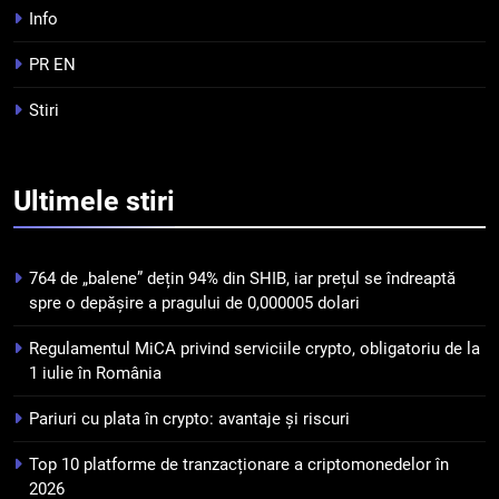
Info
5
PR EN
Squid a strâns 6 milioane de
dolari cu sprijinul Ripple, apoi a
Stiri
pierdut jumătate din aceștia
STIRI
într-un atac cibernetic în mai
puțin de 24 de ore
6
Ultimele
stiri
Banii digitali și arhitectura
încrederii: O nouă viziune asupra
banilor în era digitală
STIRI
764 de „balene” dețin 94% din SHIB, iar prețul se îndreaptă
spre o depășire a pragului de 0,000005 dolari
7
Regulamentul MiCA privind serviciile crypto, obligatoriu de la
WhiteBIT și FC Barcelona
1 iulie în România
semnează un acord pe cinci ani
pentru a stimula implicarea
STIRI
Pariuri cu plata în crypto: avantaje și riscuri
fanilor și inovarea în domeniul
Top 10 platforme de tranzacționare a criptomonedelor în
finanțelor digitale
8
2026