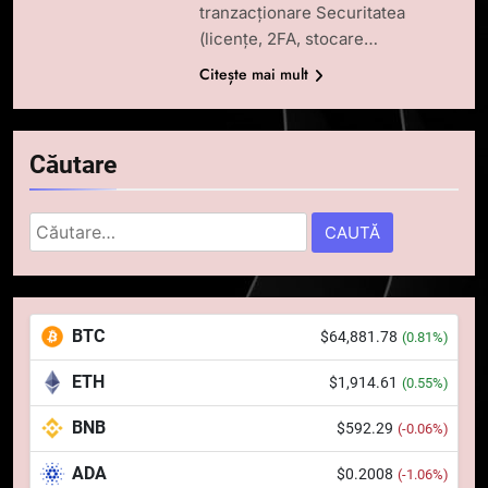
tranzacționare Securitatea
(licențe, 2FA, stocare…
Citește mai mult
Căutare
5
Squid a strâns 6 milioane de
Caută
dolari cu sprijinul Ripple, apoi a
după:
pierdut jumătate din aceștia
STIRI
într-un atac cibernetic în mai
puțin de 24 de ore
6
BTC
$64,881.78
(0.81%)
Banii digitali și arhitectura
încrederii: O nouă viziune asupra
ETH
$1,914.61
(0.55%)
banilor în era digitală
STIRI
BNB
$592.29
(-0.06%)
7
ADA
$0.2008
(-1.06%)