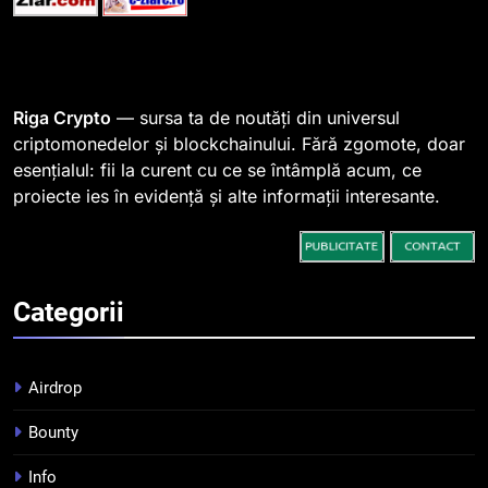
1
764 de „balene” dețin 94% din
SHIB, iar prețul se îndreaptă
spre o depășire a pragului de
STIRI
Riga Crypto
— sursa ta de noutăți din universul
0,000005 dolari
criptomonedelor și blockchainului. Fără zgomote, doar
esențialul: fii la curent cu ce se întâmplă acum, ce
2
proiecte ies în evidență și alte informații interesante.
Regulamentul MiCA privind
serviciile crypto, obligatoriu de
la 1 iulie în România
INFO
Categorii
3
Pariuri cu plata în crypto:
avantaje și riscuri
Airdrop
INFO
Bounty
4
Info