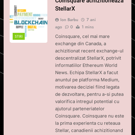
Coinsquare achizitioneaza
StellarX
Ion Barbu
7 ani
ago
0
1 mins
Coinsquare, cel mai mare
STIRI
exchange din Canada, a
achizitionat recent exchange-ul
descentralizat StellarX, potrivit
informatiilor Ethereum World
News. Echipa StellarX a facut
anuntul pe platforma Medium,
motivarea deciziei fiind legata
de dezvoltare, pentru a-si putea
valorifica intregul potential cu
ajutorul parteneriatelor
Coinsquare. Coinsquare nu este
la prima experienta cu reteaua
Stellar, canadienii achizitionand