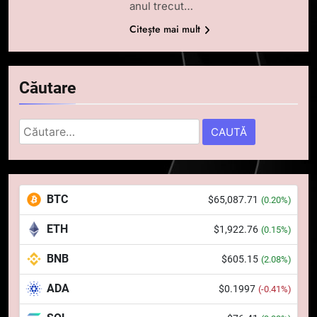
anul trecut…
Citește mai mult
Căutare
Caută
după:
5
Squid a strâns 6 milioane de
BTC
$65,087.71
(0.20%)
dolari cu sprijinul Ripple, apoi a
pierdut jumătate din aceștia
STIRI
ETH
$1,922.76
(0.15%)
într-un atac cibernetic în mai
puțin de 24 de ore
BNB
$605.15
6
(2.08%)
Banii digitali și arhitectura
ADA
$0.1997
(-0.41%)
încrederii: O nouă viziune asupra
banilor în era digitală
STIRI