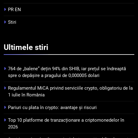
Top 10 platforme de
tranzacționare a
PR EN
criptomonedelor în 2026
INFO
Stiri
5
Squid a strâns 6 milioane de
Ultimele
stiri
dolari cu sprijinul Ripple, apoi a
pierdut jumătate din aceștia
STIRI
într-un atac cibernetic în mai
764 de „balene” dețin 94% din SHIB, iar prețul se îndreaptă
puțin de 24 de ore
6
spre o depășire a pragului de 0,000005 dolari
Banii digitali și arhitectura
Regulamentul MiCA privind serviciile crypto, obligatoriu de la
încrederii: O nouă viziune asupra
1 iulie în România
banilor în era digitală
STIRI
Pariuri cu plata în crypto: avantaje și riscuri
7
Top 10 platforme de tranzacționare a criptomonedelor în
WhiteBIT și FC Barcelona
2026
semnează un acord pe cinci ani
pentru a stimula implicarea