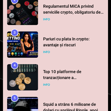
Regulamentul MiCA privind
serviciile crypto, obligatoriu de
la 1 iulie în România
INFO
3
Pariuri cu plata în crypto:
avantaje și riscuri
INFO
4
Top 10 platforme de
tranzacționare a
criptomonedelor în 2026
INFO
5
Squid a strâns 6 milioane de
dolari cu sprijinul Ripple, apoi a