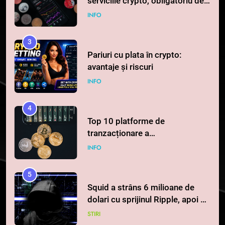
serviciile crypto, obligatoriu de
la 1 iulie în România
INFO
3
Pariuri cu plata în crypto:
avantaje și riscuri
INFO
4
Top 10 platforme de
tranzacționare a
criptomonedelor în 2026
INFO
5
Squid a strâns 6 milioane de
dolari cu sprijinul Ripple, apoi a
pierdut jumătate din aceștia
STIRI
într-un atac cibernetic în mai