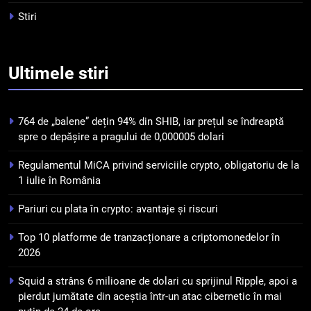
criptomonedelor în 2026
INFO
Stiri
5
Squid a strâns 6 milioane de
Ultimele
stiri
dolari cu sprijinul Ripple, apoi a
pierdut jumătate din aceștia
STIRI
într-un atac cibernetic în mai
764 de „balene” dețin 94% din SHIB, iar prețul se îndreaptă
puțin de 24 de ore
6
spre o depășire a pragului de 0,000005 dolari
Banii digitali și arhitectura
Regulamentul MiCA privind serviciile crypto, obligatoriu de la
încrederii: O nouă viziune asupra
1 iulie în România
banilor în era digitală
STIRI
Pariuri cu plata în crypto: avantaje și riscuri
7
Top 10 platforme de tranzacționare a criptomonedelor în
WhiteBIT și FC Barcelona
2026
semnează un acord pe cinci ani
pentru a stimula implicarea
STIRI
Squid a strâns 6 milioane de dolari cu sprijinul Ripple, apoi a
fanilor și inovarea în domeniul
pierdut jumătate din aceștia într-un atac cibernetic în mai
finanțelor digitale