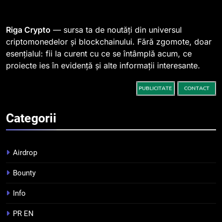
764 de „balene” dețin 94% din
SHIB, iar prețul se îndreaptă
spre o depășire a pragului de
STIRI
Riga Crypto
— sursa ta de noutăți din universul
0,000005 dolari
criptomonedelor și blockchainului. Fără zgomote, doar
esențialul: fii la curent cu ce se întâmplă acum, ce
2
proiecte ies în evidență și alte informații interesante.
Regulamentul MiCA privind
serviciile crypto, obligatoriu de
la 1 iulie în România
INFO
Categorii
3
Pariuri cu plata în crypto:
avantaje și riscuri
Airdrop
INFO
Bounty
4
Info
Top 10 platforme de
tranzacționare a
PR EN