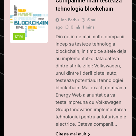
Companiile mari testeaza
tehnologia blockchain
Ion Barbu
5 ani
ago
0
1 mins
Din ce in ce mai multe companii
STIRI
incep sa testeze tehnologia
blockchain, in timp ce altele deja
au implementat-o. Iata cateva
dintre stirile zilei: Volkswagen,
unul dintre liderii pietei auto,
testeaza potentialul tehnologiei
blockchain. Mai exact, compania
Energy Web a anuntat ca va
testa impreuna cu Volkswagen
Group Innovation implementarea
tehnologiei pentru autoturismele
electrice. Cateva companii…
Citește mai mult