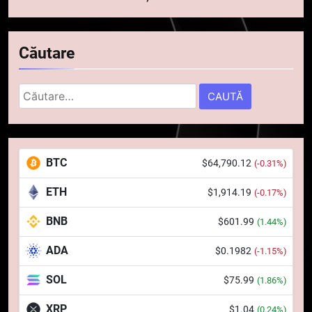
Căutare
Caută
după:
5
Squid a strâns 6 milioane de
BTC
$64,790.12
(-0.31%)
dolari cu sprijinul Ripple, apoi a
pierdut jumătate din aceștia
STIRI
ETH
$1,914.19
(-0.17%)
într-un atac cibernetic în mai
puțin de 24 de ore
BNB
$601.99
6
(1.44%)
Banii digitali și arhitectura
ADA
$0.1982
(-1.15%)
încrederii: O nouă viziune asupra
banilor în era digitală
STIRI
SOL
$75.99
(1.86%)
XRP
$1.04
(0.24%)