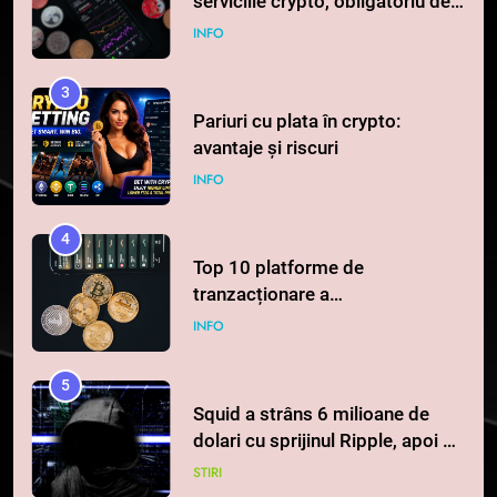
serviciile crypto, obligatoriu de
la 1 iulie în România
INFO
3
Pariuri cu plata în crypto:
avantaje și riscuri
INFO
4
Top 10 platforme de
tranzacționare a
criptomonedelor în 2026
INFO
5
Squid a strâns 6 milioane de
dolari cu sprijinul Ripple, apoi a
pierdut jumătate din aceștia
STIRI
într-un atac cibernetic în mai