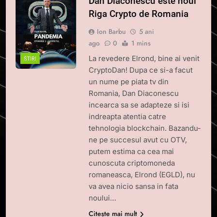
Dan Diaconescu este noul
Riga Crypto de Romania
Ion Barbu
5 ani
ago
0
1 mins
La revedere Elrond, bine ai venit
STIRI
CryptoDan! Dupa ce si-a facut
un nume pe piata tv din
Romania, Dan Diaconescu
incearca sa se adapteze si isi
indreapta atentia catre
tehnologia blockchain. Bazandu-
ne pe succesul avut cu OTV,
putem estima ca cea mai
cunoscuta criptomoneda
romaneasca, Elrond (EGLD), nu
va avea nicio sansa in fata
noului…
Citește mai mult