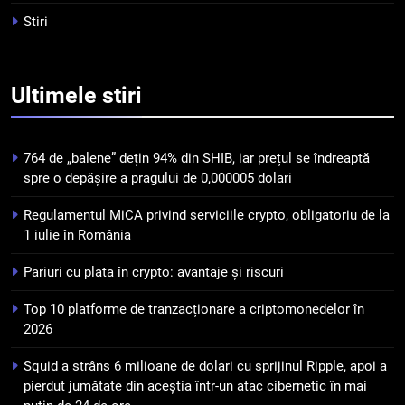
criptomonedelor în 2026
INFO
Stiri
5
Squid a strâns 6 milioane de
Ultimele
stiri
dolari cu sprijinul Ripple, apoi a
pierdut jumătate din aceștia
STIRI
într-un atac cibernetic în mai
764 de „balene” dețin 94% din SHIB, iar prețul se îndreaptă
puțin de 24 de ore
6
spre o depășire a pragului de 0,000005 dolari
Banii digitali și arhitectura
Regulamentul MiCA privind serviciile crypto, obligatoriu de la
încrederii: O nouă viziune asupra
1 iulie în România
banilor în era digitală
STIRI
Pariuri cu plata în crypto: avantaje și riscuri
7
Top 10 platforme de tranzacționare a criptomonedelor în
WhiteBIT și FC Barcelona
2026
semnează un acord pe cinci ani
pentru a stimula implicarea
STIRI
Squid a strâns 6 milioane de dolari cu sprijinul Ripple, apoi a
fanilor și inovarea în domeniul
pierdut jumătate din aceștia într-un atac cibernetic în mai
finanțelor digitale