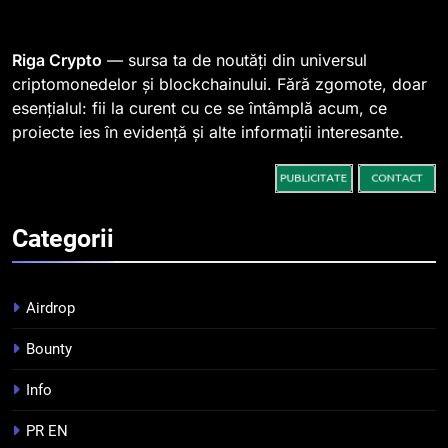
764 de „balene” dețin 94% din
SHIB, iar prețul se îndreaptă
spre o depășire a pragului de
STIRI
Riga Crypto
— sursa ta de noutăți din universul
0,000005 dolari
criptomonedelor și blockchainului. Fără zgomote, doar
esențialul: fii la curent cu ce se întâmplă acum, ce
2
proiecte ies în evidență și alte informații interesante.
Regulamentul MiCA privind
serviciile crypto, obligatoriu de
la 1 iulie în România
INFO
Categorii
3
Pariuri cu plata în crypto:
avantaje și riscuri
Airdrop
INFO
Bounty
4
Info
Top 10 platforme de
tranzacționare a
PR EN