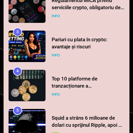
Regulamentul MiCA privind
serviciile crypto, obligatoriu de
la 1 iulie în România
INFO
3
Pariuri cu plata în crypto:
avantaje și riscuri
INFO
4
Top 10 platforme de
tranzacționare a
criptomonedelor în 2026
INFO
5
Squid a strâns 6 milioane de
dolari cu sprijinul Ripple, apoi a
pierdut jumătate din aceștia