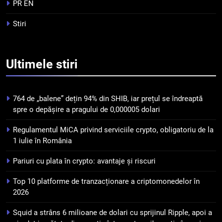
tranzacționare a
PR EN
criptomonedelor în 2026
INFO
Stiri
5
Squid a strâns 6 milioane de
Ultimele
stiri
dolari cu sprijinul Ripple, apoi a
pierdut jumătate din aceștia
STIRI
într-un atac cibernetic în mai
764 de „balene” dețin 94% din SHIB, iar prețul se îndreaptă
puțin de 24 de ore
6
spre o depășire a pragului de 0,000005 dolari
Banii digitali și arhitectura
Regulamentul MiCA privind serviciile crypto, obligatoriu de la
încrederii: O nouă viziune asupra
1 iulie în România
banilor în era digitală
STIRI
Pariuri cu plata în crypto: avantaje și riscuri
7
Top 10 platforme de tranzacționare a criptomonedelor în
WhiteBIT și FC Barcelona
2026
semnează un acord pe cinci ani
pentru a stimula implicarea
STIRI
Squid a strâns 6 milioane de dolari cu sprijinul Ripple, apoi a
fanilor și inovarea în domeniul