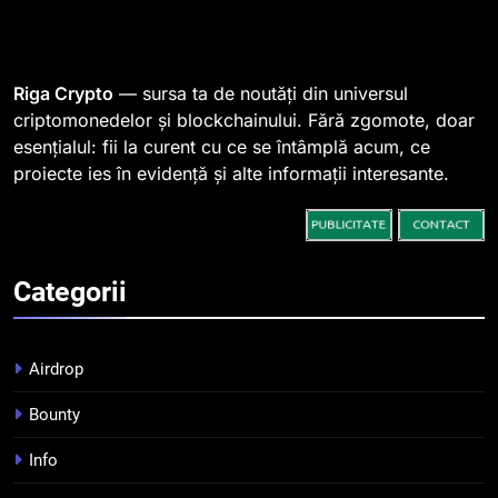
1
764 de „balene” dețin 94% din
SHIB, iar prețul se îndreaptă
spre o depășire a pragului de
STIRI
Riga Crypto
— sursa ta de noutăți din universul
0,000005 dolari
criptomonedelor și blockchainului. Fără zgomote, doar
esențialul: fii la curent cu ce se întâmplă acum, ce
2
proiecte ies în evidență și alte informații interesante.
Regulamentul MiCA privind
serviciile crypto, obligatoriu de
la 1 iulie în România
INFO
Categorii
3
Pariuri cu plata în crypto:
avantaje și riscuri
Airdrop
INFO
Bounty
4
Info
Top 10 platforme de