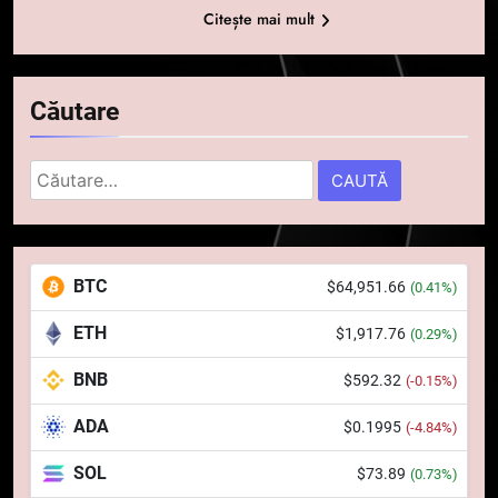
Citește mai mult
Căutare
Caută
după:
5
Squid a strâns 6 milioane de
BTC
$64,951.66
(0.41%)
dolari cu sprijinul Ripple, apoi a
pierdut jumătate din aceștia
STIRI
ETH
$1,917.76
(0.29%)
într-un atac cibernetic în mai
puțin de 24 de ore
BNB
$592.32
6
(-0.15%)
Banii digitali și arhitectura
ADA
$0.1995
(-4.84%)
încrederii: O nouă viziune asupra
banilor în era digitală
STIRI
SOL
$73.89
(0.73%)