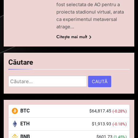
fost selectata de AO pentru a
proiecta stadionul virtual, arata
ca experimentul metaversal
atrage…
Citește mai mult
Căutare
Caută
după:
5
Squid a strâns 6 milioane de
dolari cu sprijinul Ripple, apoi a
BTC
$64,817.45
(-0.28%)
pierdut jumătate din aceștia
STIRI
într-un atac cibernetic în mai
ETH
$1,913.93
(-0.18%)
puțin de 24 de ore
6
BNB
$601.73
(1.45%)