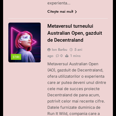
experienta…
Citește mai mult
Metaversul turneului
Australian Open, gazduit
de Decentraland
Ion Barbu
5 ani
ago
0
1 mins
STIRI
Metaversul Australian Open
(AO), gazduit de Decentraland,
ofera utilizatorilor o experienta
care ar putea deveni unul dintre
cele mai de succes proiecte
Decentraland de pana acum,
potrivit celor mai recente cifre.
Datele furnizate duminica de
Run It Wild, compania care a