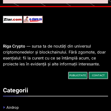
blockchain pentru a asigura
trasabilitatea cafelei
STIRI
1
764 de „balene” dețin 94% din
SHIB, iar prețul se îndreaptă
spre o depășire a pragului de
STIRI
0,000005 dolari
Riga Crypto
— sursa ta de noutăți din universul
criptomonedelor și blockchainului. Fără zgomote, doar
2
esențialul: fii la curent cu ce se întâmplă acum, ce
Regulamentul MiCA privind
proiecte ies în evidență și alte informații interesante.
serviciile crypto, obligatoriu de
la 1 iulie în România
INFO
3
Categorii
Pariuri cu plata în crypto:
avantaje și riscuri
INFO
Airdrop