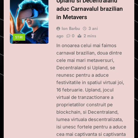
Upland si Decentraland
aduc Carnavalul brazilian
in Metavers
Ion Barbu
3 ani
ago
0
2 mins
STIRI
In onoarea celui mai faimos
carnaval brazilian, doua dintre
cele mai mari metaversuri,
Decentraland si Upland, se
reunesc pentru a aduce
festivitatile in spatiul virtual joi,
16 februarie. Upland, jocul
virtual de tranzactionare a
proprietatilor construit pe
blockchain, si Decentraland,
lumea virtuala descentralizata,
isi unesc fortele pentru a aduce
cea mai captivanta si captivanta