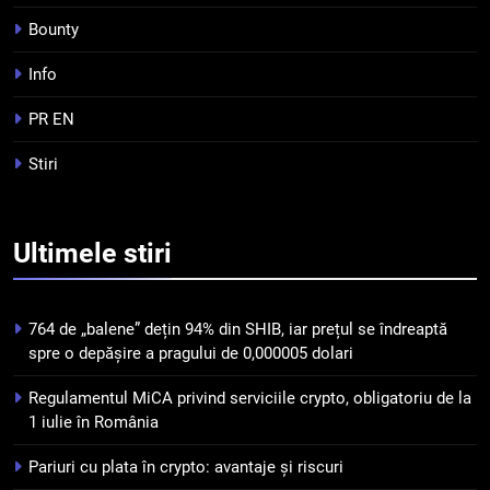
Bounty
4
Top 10 platforme de
Info
tranzacționare a
criptomonedelor în 2026
PR EN
INFO
Stiri
5
Squid a strâns 6 milioane de
dolari cu sprijinul Ripple, apoi a
Ultimele
stiri
pierdut jumătate din aceștia
STIRI
într-un atac cibernetic în mai
puțin de 24 de ore
6
764 de „balene” dețin 94% din SHIB, iar prețul se îndreaptă
Banii digitali și arhitectura
spre o depășire a pragului de 0,000005 dolari
încrederii: O nouă viziune asupra
Regulamentul MiCA privind serviciile crypto, obligatoriu de la
banilor în era digitală
STIRI
1 iulie în România
Pariuri cu plata în crypto: avantaje și riscuri
7