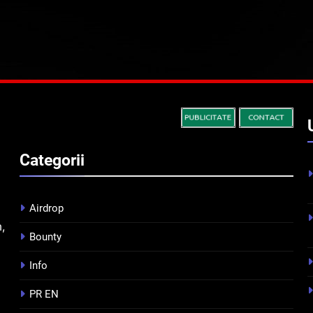
Categorii
Airdrop
m,
Bounty
Info
PR EN