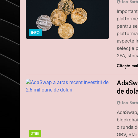
Ion Bar
Importanț
platforme
pentru sec
INFO
platformă 
aspecte le
selecție 
2FA, sto
Citește ma
AdaSwap
de dola
Ion Bar
AdaSwap, 
blockchai
o runda d
STIRI
GBV, Stard