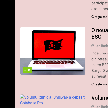
participa
asemenea,
Citește ma
O noua
BSC
Ion Bar
Inca una 
din retea
token BEP-
STIRI
BurgerSwa
au reusit
Citește ma
Volumu
Ion Bar