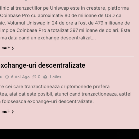
ilnic al tranzactiilor pe Uniswap este in crestere, platforma
Coinbase Pro cu aproximativ 80 de milioane de USD ca
nic. Volumul Uniswap in 24 de ore a fost de 479 milioane de
 timp ce Coinbase Pro a totalizat 397 milioane de dolari. Este
ima data cand un exchange descentralizat…
i mult
exchange-uri descentralizate
bu
6 Ani Ago
0
1 Mins
tre cei care tranzactioneaza criptomonede prefera
ea, atat cat este posibil, atunci cand tranzactioneaza, astfel
a foloseasca exchange-uri descentralizate.
i mult