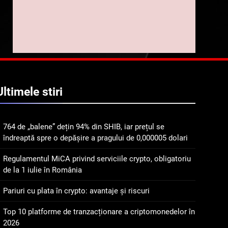
implicarea fanilor și
inovarea în domeniul
8
Lavazza utilizează
finanțelor digitale
tehnologia blockchain
pentru a asigura
STIRI
trasabilitatea cafelei
1
764 de „balene” dețin 94%
Ultimele
stiri
din SHIB, iar prețul se
îndreaptă spre o depășire
STIRI
a pragului de 0,000005
764 de „balene” dețin 94% din SHIB, iar prețul se
dolari
2
îndreaptă spre o depășire a pragului de 0,000005 dolari
Regulamentul MiCA
privind serviciile crypto,
Regulamentul MiCA privind serviciile crypto, obligatoriu
obligatoriu de la 1 iulie în
INFO
de la 1 iulie în România
România
3
Pariuri cu plata în crypto: avantaje și riscuri
Pariuri cu plata în crypto:
avantaje și riscuri
Top 10 platforme de tranzacționare a criptomonedelor în
2026
INFO