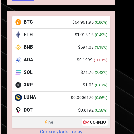
BTC
$64,961.95
(0.86%)
ETH
5
$1,915.16
(0.49%)
Squid a strâns 6 milioane
BNB
de dolari cu sprijinul
$594.08
(1.15%)
Ripple, apoi a pierdut
STIRI
ADA
$0.1999
(-1.31%)
jumătate din aceștia într-
un atac cibernetic în mai
6
SOL
$74.76
(2.43%)
Banii digitali și arhitectura
puțin de 24 de ore
încrederii: O nouă viziune
XRP
$1.03
(0.67%)
asupra banilor în era
STIRI
digitală
LUNA
$0.0006170
(0.86%)
7
WhiteBIT și FC Barcelona
DOT
$0.8192
(0.38%)
semnează un acord pe
cinci ani pentru a stimula
CO-IN.IO
live
STIRI
implicarea fanilor și
CurrencyRate.Today