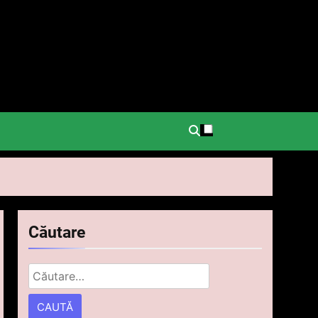
.
Căutare
Caută
după: