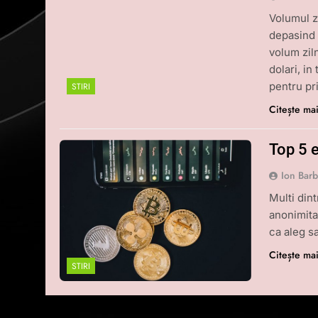
Volumul z
depasind 
volum zil
dolari, in
pentru pr
STIRI
Citește ma
Top 5 
Ion Bar
Multi din
anonimitat
ca aleg s
Citește ma
STIRI