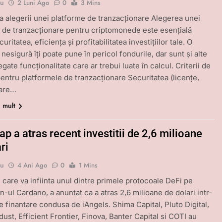
bu
2 Luni Ago
0
3 Mins
a alegerii unei platforme de tranzacționare Alegerea unei
 de tranzacționare pentru criptomonede este esențială
uritatea, eficiența și profitabilitatea investițiilor tale. O
nesigură îți poate pune în pericol fondurile, dar sunt și alte
gate funcționalitate care ar trebui luate în calcul. Criterii de
pentru platformele de tranzacționare Securitatea (licențe,
care…
i mult
 a atras recent investitii de 2,6 milioane
ri
bu
4 Ani Ago
0
1 Mins
care va infiinta unul dintre primele protocoale DeFi pe
n-ul Cardano, a anuntat ca a atras 2,6 milioane de dolari intr-
e finantare condusa de iAngels. Shima Capital, Pluto Digital,
ust, Efficient Frontier, Finova, Banter Capital si COTI au