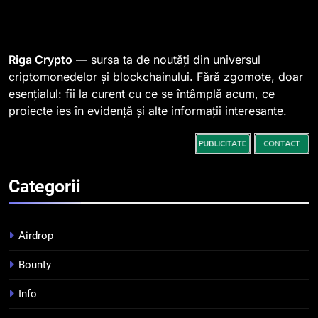
1
764 de „balene” dețin 94% din
SHIB, iar prețul se îndreaptă
spre o depășire a pragului de
STIRI
Riga Crypto
— sursa ta de noutăți din universul
0,000005 dolari
criptomonedelor și blockchainului. Fără zgomote, doar
esențialul: fii la curent cu ce se întâmplă acum, ce
2
proiecte ies în evidență și alte informații interesante.
Regulamentul MiCA privind
serviciile crypto, obligatoriu de
la 1 iulie în România
INFO
Categorii
3
Pariuri cu plata în crypto:
avantaje și riscuri
Airdrop
INFO
Bounty
4
Info
Top 10 platforme de