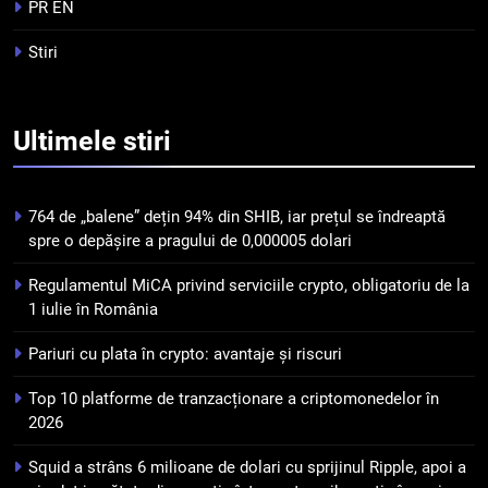
tranzacționare a
PR EN
criptomonedelor în 2026
INFO
Stiri
5
Squid a strâns 6 milioane de
Ultimele
stiri
dolari cu sprijinul Ripple, apoi a
pierdut jumătate din aceștia
STIRI
într-un atac cibernetic în mai
764 de „balene” dețin 94% din SHIB, iar prețul se îndreaptă
puțin de 24 de ore
6
spre o depășire a pragului de 0,000005 dolari
Banii digitali și arhitectura
Regulamentul MiCA privind serviciile crypto, obligatoriu de la
încrederii: O nouă viziune asupra
1 iulie în România
banilor în era digitală
STIRI
Pariuri cu plata în crypto: avantaje și riscuri
7
Top 10 platforme de tranzacționare a criptomonedelor în
WhiteBIT și FC Barcelona
2026
semnează un acord pe cinci ani
pentru a stimula implicarea
STIRI
Squid a strâns 6 milioane de dolari cu sprijinul Ripple, apoi a
fanilor și inovarea în domeniul