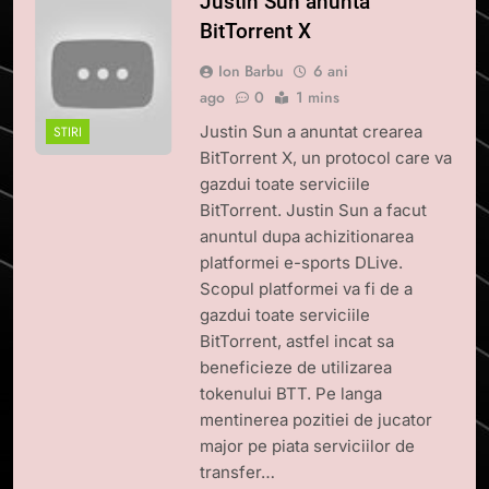
Justin Sun anunta
BitTorrent X
Ion Barbu
6 ani
ago
0
1 mins
Justin Sun a anuntat crearea
STIRI
BitTorrent X, un protocol care va
gazdui toate serviciile
BitTorrent. Justin Sun a facut
anuntul dupa achizitionarea
platformei e-sports DLive.
Scopul platformei va fi de a
gazdui toate serviciile
BitTorrent, astfel incat sa
beneficieze de utilizarea
tokenului BTT. Pe langa
mentinerea pozitiei de jucator
major pe piata serviciilor de
transfer…