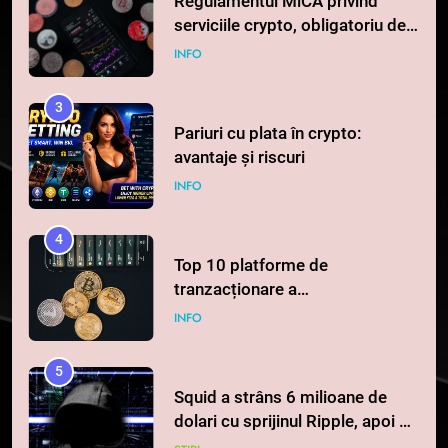
Regulamentul MiCA privind
serviciile crypto, obligatoriu de
la 1 iulie în România
INFO
3
Pariuri cu plata în crypto:
avantaje și riscuri
INFO
4
Top 10 platforme de
tranzacționare a
criptomonedelor în 2026
INFO
5
Squid a strâns 6 milioane de
dolari cu sprijinul Ripple, apoi a
pierdut jumătate din aceștia