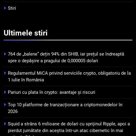
Stiri
5
Squid a strâns 6 milioane de
dolari cu sprijinul Ripple, apoi a
Ultimele
stiri
pierdut jumătate din aceștia
STIRI
într-un atac cibernetic în mai
puțin de 24 de ore
6
764 de „balene” dețin 94% din SHIB, iar prețul se îndreaptă
Banii digitali și arhitectura
spre o depășire a pragului de 0,000005 dolari
încrederii: O nouă viziune asupra
banilor în era digitală
Regulamentul MiCA privind serviciile crypto, obligatoriu de la
STIRI
1 iulie în România
7
Pariuri cu plata în crypto: avantaje și riscuri
WhiteBIT și FC Barcelona
Top 10 platforme de tranzacționare a criptomonedelor în
semnează un acord pe cinci ani
2026
pentru a stimula implicarea
STIRI
fanilor și inovarea în domeniul
Squid a strâns 6 milioane de dolari cu sprijinul Ripple, apoi a
finanțelor digitale
8
pierdut jumătate din aceștia într-un atac cibernetic în mai