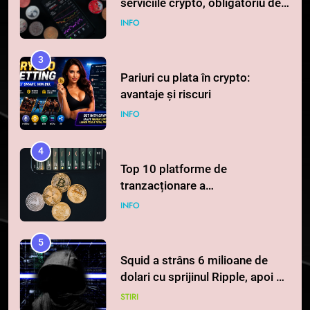
INFO
3
Pariuri cu plata în crypto:
avantaje și riscuri
INFO
4
Top 10 platforme de
tranzacționare a
criptomonedelor în 2026
INFO
5
Squid a strâns 6 milioane de
dolari cu sprijinul Ripple, apoi a
pierdut jumătate din aceștia
STIRI
într-un atac cibernetic în mai
puțin de 24 de ore