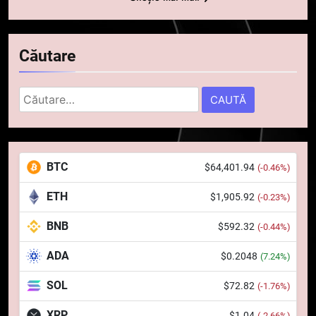
Căutare
Caută
după:
5
Squid a strâns 6 milioane de
dolari cu sprijinul Ripple, apoi a
pierdut jumătate din aceștia
BTC
$64,401.94
(-0.46%)
STIRI
într-un atac cibernetic în mai
ETH
$1,905.92
(-0.23%)
puțin de 24 de ore
6
Banii digitali și arhitectura
BNB
$592.32
(-0.44%)
încrederii: O nouă viziune asupra
ADA
$0.2048
(7.24%)
banilor în era digitală
STIRI
SOL
$72.82
(-1.76%)
7
XRP
$1.04
(-2.66%)