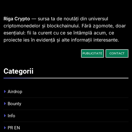
SHIB, iar prețul se îndreaptă
spre o depășire a pragului de
STIRI
0,000005 dolari
Riga Crypto
— sursa ta de noutăți din universul
2
criptomonedelor și blockchainului. Fără zgomote, doar
esențialul: fii la curent cu ce se întâmplă acum, ce
Regulamentul MiCA privind
proiecte ies în evidență și alte informații interesante.
serviciile crypto, obligatoriu de
la 1 iulie în România
INFO
3
Categorii
Pariuri cu plata în crypto:
avantaje și riscuri
INFO
Airdrop
4
Bounty
Top 10 platforme de
Info
tranzacționare a
criptomonedelor în 2026
INFO
PR EN