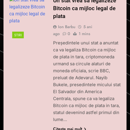
Un stat vrea sa legalizeze
Bitcoin ca mijloc legal de
plata
Ion Barbu
5 ani
ago
0
1 mins
STIRI
Preşedintele unui stat a anuntat
ca va legaliza Bitcoin ca mijloc
de plata in tara, criptomoneda
urmand sa circule alaturi de
moneda oficiala, scrie BBC,
preluat de Adevarul. Nayib
Bukele, presedintele micului stat
El Salvador din America
Centrala, spune ca va legaliza
Bitcoin ca mijloc de plata in tara,
statul devenind astfel primul din
lume…
Citește mai mult