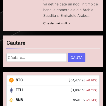
va detine cate un nod, in timp ce
bancile comerciale din Arabia
Saudita si Emiratele Arabe…
Citește mai mult
Căutare
Caută
după:
5
Squid a strâns 6 milioane de
BTC
$64,477.28
(-0.70%)
dolari cu sprijinul Ripple, apoi a
pierdut jumătate din aceștia
STIRI
ETH
$1,907.40
(-0.61%)
într-un atac cibernetic în mai
puțin de 24 de ore
BNB
$591.02
6
(-1.34%)