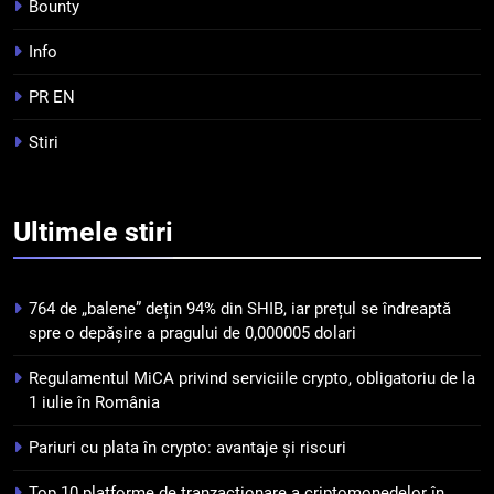
Bounty
4
Info
Top 10 platforme de
tranzacționare a
PR EN
criptomonedelor în 2026
INFO
Stiri
5
Squid a strâns 6 milioane de
Ultimele
stiri
dolari cu sprijinul Ripple, apoi a
pierdut jumătate din aceștia
STIRI
într-un atac cibernetic în mai
764 de „balene” dețin 94% din SHIB, iar prețul se îndreaptă
puțin de 24 de ore
6
spre o depășire a pragului de 0,000005 dolari
Banii digitali și arhitectura
Regulamentul MiCA privind serviciile crypto, obligatoriu de la
încrederii: O nouă viziune asupra
1 iulie în România
banilor în era digitală
STIRI
Pariuri cu plata în crypto: avantaje și riscuri
7
Top 10 platforme de tranzacționare a criptomonedelor în