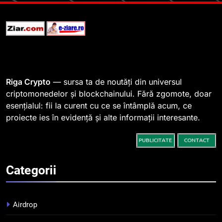
blockchain pentru a asigura
trasabilitatea cafelei
STIRI
1
764 de „balene” dețin 94% din
SHIB, iar prețul se îndreaptă
spre o depășire a pragului de
STIRI
Riga Crypto
— sursa ta de noutăți din universul
0,000005 dolari
criptomonedelor și blockchainului. Fără zgomote, doar
esențialul: fii la curent cu ce se întâmplă acum, ce
2
proiecte ies în evidență și alte informații interesante.
Regulamentul MiCA privind
serviciile crypto, obligatoriu de
la 1 iulie în România
INFO
Categorii
3
Pariuri cu plata în crypto:
avantaje și riscuri
Airdrop
INFO