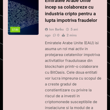
Emiratele Arabe Unite
incep sa colaboreze cu
industria cripto pentru a
lupta impotriva fraudelor
Ion Barbu
5 ani
STIRI
ago
0
2 mins
Emiratele Arabe Unite (EAU) isi
asuma un rol mai activ in
protejarea cetatenilor impotriva
activitatilor frauduloase din
blockchain printr-o colaborare
cu BitOasis. Cele doua entitati
vor lucra impreuna cu scopul de
a creste gradul de
constientizare cu privire la
riscul de a investi in
criptomonede susceptibile de
inselaciune si la modul de a