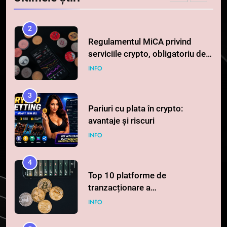
STIRI
0,000005 dolari
2
Regulamentul MiCA privind
serviciile crypto, obligatoriu de
la 1 iulie în România
INFO
3
Pariuri cu plata în crypto:
avantaje și riscuri
INFO
4
Top 10 platforme de
tranzacționare a
criptomonedelor în 2026
INFO