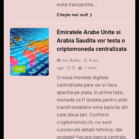
evita tranzactiile…
Citește mai mult
Emiratele Arabe Unite si
Arabia Saudita vor testa o
criptomoneda centralizata
Ion Barbu
8 ani
ago
0
1 mins
STIRI
O noua moneda digitala
centralizata pare sa-si faca
aparitia pe piata. In prima faza,
moneda va fi testata pentru plati
transfrontaliere intre bancile din
cele doua tari. Conform
cryptonomist.ch, nu sunt
cunoscute detalii tehnice, dar
probabil fiecare banca centrala