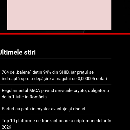
implicarea fanilor și
inovarea în domeniul
8
Lavazza utilizează
finanțelor digitale
tehnologia blockchain
pentru a asigura
STIRI
trasabilitatea cafelei
1
764 de „balene” dețin 94%
Ultimele
stiri
din SHIB, iar prețul se
îndreaptă spre o depășire
STIRI
a pragului de 0,000005
764 de „balene” dețin 94% din SHIB, iar prețul se
dolari
2
îndreaptă spre o depășire a pragului de 0,000005 dolari
Regulamentul MiCA
privind serviciile crypto,
Regulamentul MiCA privind serviciile crypto, obligatoriu
obligatoriu de la 1 iulie în
INFO
de la 1 iulie în România
România
3
Pariuri cu plata în crypto: avantaje și riscuri
Pariuri cu plata în crypto:
avantaje și riscuri
Top 10 platforme de tranzacționare a criptomonedelor în
2026
INFO