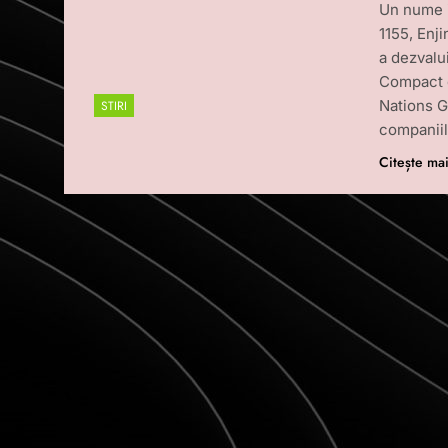
Un nume i
1155, Enj
a dezvalu
Compact c
Nations G
STIRI
companii
Citește ma