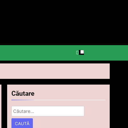
.
Căutare
Caută
după: