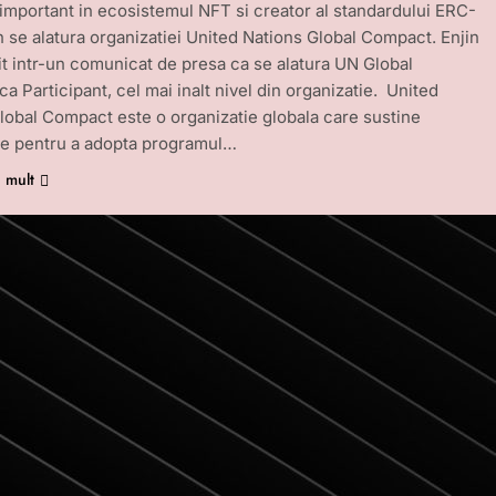
mportant in ecosistemul NFT si creator al standardului ERC-
in se alatura organizatiei United Nations Global Compact. Enjin
it intr-un comunicat de presa ca se alatura UN Global
a Participant, cel mai inalt nivel din organizatie. United
lobal Compact este o organizatie globala care sustine
le pentru a adopta programul…
i mult