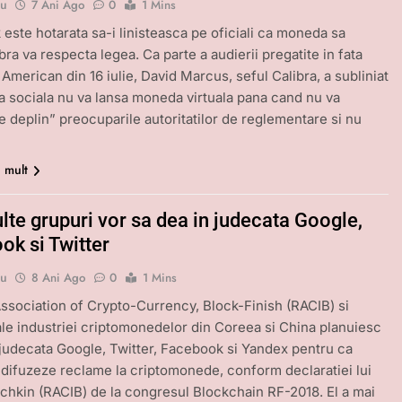
bu
7 Ani Ago
0
1 Mins
este hotarata sa-i linisteasca pe oficiali ca moneda sa
ibra va respecta legea. Ca parte a audierii pregatite in fata
 American din 16 iulie, David Marcus, seful Calibra, a subliniat
a sociala nu va lansa moneda virtuala pana cand nu va
e deplin” preocuparile autoritatilor de reglementare si nu
i mult
lte grupuri vor sa dea in judecata Google,
ok si Twitter
bu
8 Ani Ago
0
1 Mins
ssociation of Crypto-Currency, Block-Finish (RACIB) si
 ale industriei criptomonedelor din Coreea si China planuiesc
 judecata Google, Twitter, Facebook si Yandex pentru ca
 difuzeze reclame la criptomonede, conform declaratiei lui
achkin (RACIB) de la congresul Blockchain RF-2018. El a mai