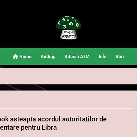
Riga Crypto
Știri Și Informații Despre Criptomonede
Home
Airdrop
Bitcoin ATM
Info
Știri
ok asteapta acordul autoritatilor de
entare pentru Libra