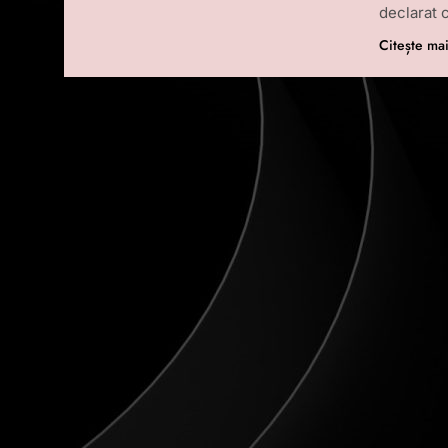
declarat 
Citește ma