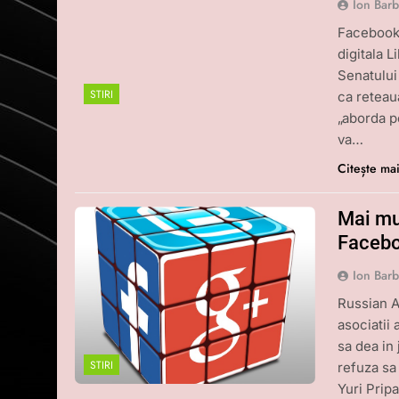
Ion Bar
Facebook 
digitala L
Senatului
STIRI
ca reteau
„aborda p
va…
Citește ma
Mai mu
Facebo
Ion Bar
Russian A
asociatii
sa dea in
STIRI
refuza sa
Yuri Prip