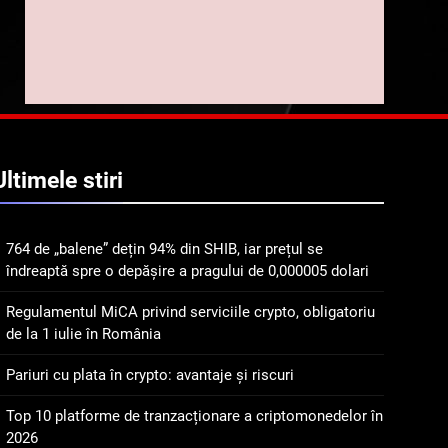
implicarea fanilor și
inovarea în domeniul
8
Lavazza utilizează
finanțelor digitale
tehnologia blockchain
pentru a asigura
STIRI
trasabilitatea cafelei
1
764 de „balene” dețin 94%
Ultimele
stiri
din SHIB, iar prețul se
îndreaptă spre o depășire
STIRI
a pragului de 0,000005
764 de „balene” dețin 94% din SHIB, iar prețul se
dolari
2
îndreaptă spre o depășire a pragului de 0,000005 dolari
Regulamentul MiCA
privind serviciile crypto,
Regulamentul MiCA privind serviciile crypto, obligatoriu
obligatoriu de la 1 iulie în
INFO
de la 1 iulie în România
România
3
Pariuri cu plata în crypto: avantaje și riscuri
Pariuri cu plata în crypto:
avantaje și riscuri
Top 10 platforme de tranzacționare a criptomonedelor în
2026
INFO