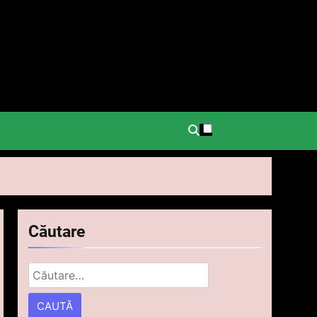
.
Căutare
Caută
după: