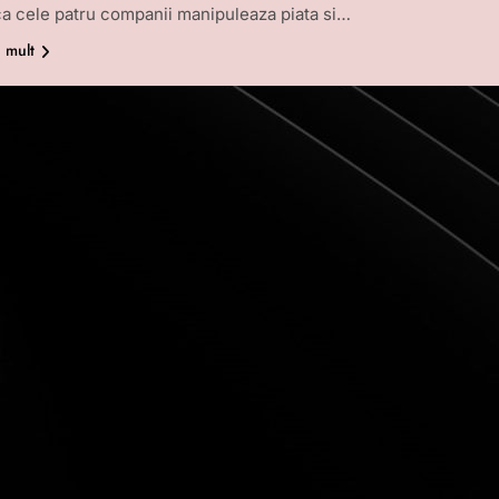
ca cele patru companii manipuleaza piata si…
i mult