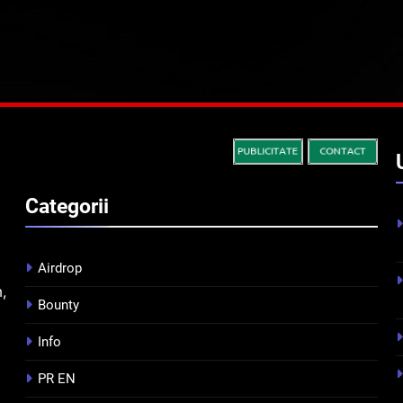
Categorii
Airdrop
m,
Bounty
Info
PR EN