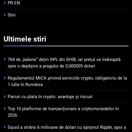
tranzacționare a
PR EN
criptomonedelor în 2026
INFO
Stiri
5
Squid a strâns 6 milioane de
Ultimele
stiri
dolari cu sprijinul Ripple, apoi a
pierdut jumătate din aceștia
STIRI
într-un atac cibernetic în mai
764 de „balene” dețin 94% din SHIB, iar prețul se îndreaptă
puțin de 24 de ore
6
spre o depășire a pragului de 0,000005 dolari
Banii digitali și arhitectura
Regulamentul MiCA privind serviciile crypto, obligatoriu de la
încrederii: O nouă viziune asupra
1 iulie în România
banilor în era digitală
STIRI
Pariuri cu plata în crypto: avantaje și riscuri
7
Top 10 platforme de tranzacționare a criptomonedelor în
WhiteBIT și FC Barcelona
2026
semnează un acord pe cinci ani
pentru a stimula implicarea
STIRI
Squid a strâns 6 milioane de dolari cu sprijinul Ripple, apoi a