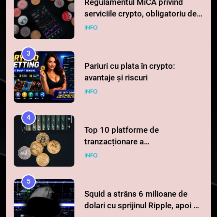
Regulamentul MiCA privind
serviciile crypto, obligatoriu de
la 1 iulie în România
INFO
3
Pariuri cu plata în crypto:
avantaje și riscuri
INFO
4
Top 10 platforme de
tranzacționare a
criptomonedelor în 2026
INFO
5
Squid a strâns 6 milioane de
dolari cu sprijinul Ripple, apoi a