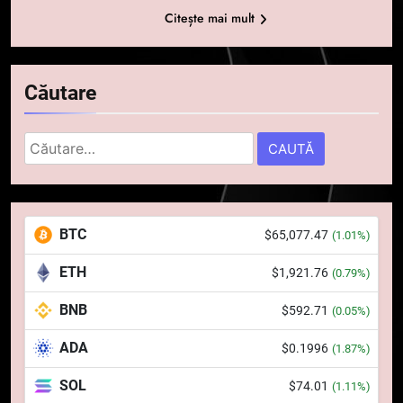
Citește mai mult
Căutare
Caută
după:
5
Squid a strâns 6 milioane de
BTC
$65,077.47
(1.01%)
dolari cu sprijinul Ripple, apoi a
pierdut jumătate din aceștia
STIRI
ETH
$1,921.76
(0.79%)
într-un atac cibernetic în mai
puțin de 24 de ore
BNB
$592.71
6
(0.05%)
Banii digitali și arhitectura
ADA
$0.1996
(1.87%)
încrederii: O nouă viziune asupra
banilor în era digitală
STIRI
SOL
$74.01
(1.11%)