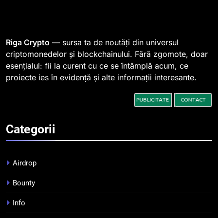
1
764 de „balene” dețin 94% din
SHIB, iar prețul se îndreaptă
spre o depășire a pragului de
STIRI
Riga Crypto
— sursa ta de noutăți din universul
0,000005 dolari
criptomonedelor și blockchainului. Fără zgomote, doar
esențialul: fii la curent cu ce se întâmplă acum, ce
2
proiecte ies în evidență și alte informații interesante.
Regulamentul MiCA privind
serviciile crypto, obligatoriu de
la 1 iulie în România
INFO
Categorii
3
Pariuri cu plata în crypto:
avantaje și riscuri
Airdrop
INFO
Bounty
4
Info
Top 10 platforme de