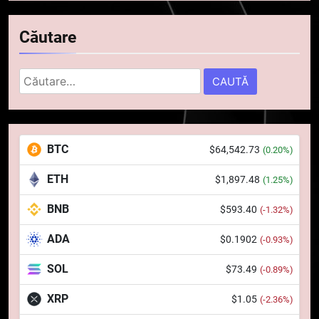
Căutare
Caută
după:
5
Squid a strâns 6 milioane de
BTC
$64,542.73
(0.20%)
dolari cu sprijinul Ripple, apoi a
pierdut jumătate din aceștia
STIRI
ETH
$1,897.48
(1.25%)
într-un atac cibernetic în mai
puțin de 24 de ore
BNB
$593.40
6
(-1.32%)
Banii digitali și arhitectura
ADA
$0.1902
(-0.93%)
încrederii: O nouă viziune asupra
banilor în era digitală
STIRI
SOL
$73.49
(-0.89%)
XRP
$1.05
(-2.36%)
7