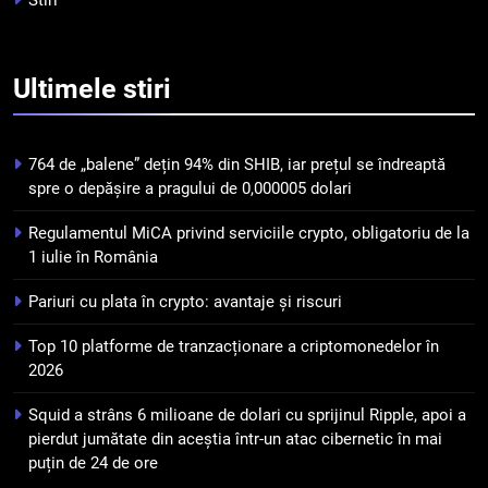
Stiri
5
Squid a strâns 6 milioane de
Ultimele
stiri
dolari cu sprijinul Ripple, apoi a
pierdut jumătate din aceștia
STIRI
într-un atac cibernetic în mai
764 de „balene” dețin 94% din SHIB, iar prețul se îndreaptă
puțin de 24 de ore
6
spre o depășire a pragului de 0,000005 dolari
Banii digitali și arhitectura
Regulamentul MiCA privind serviciile crypto, obligatoriu de la
încrederii: O nouă viziune asupra
1 iulie în România
banilor în era digitală
STIRI
Pariuri cu plata în crypto: avantaje și riscuri
7
Top 10 platforme de tranzacționare a criptomonedelor în
WhiteBIT și FC Barcelona
2026
semnează un acord pe cinci ani
pentru a stimula implicarea
STIRI
Squid a strâns 6 milioane de dolari cu sprijinul Ripple, apoi a
fanilor și inovarea în domeniul
pierdut jumătate din aceștia într-un atac cibernetic în mai
finanțelor digitale
puțin de 24 de ore
8