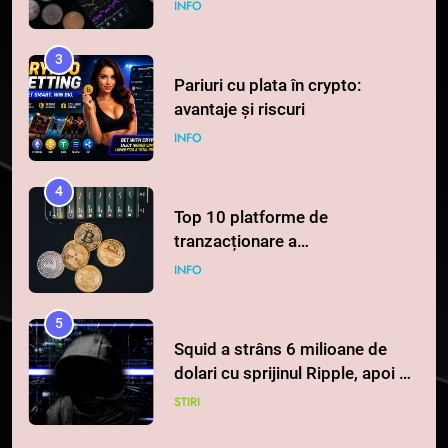
la 1 iulie în România
INFO
3
Pariuri cu plata în crypto:
avantaje și riscuri
INFO
4
Top 10 platforme de
tranzacționare a
criptomonedelor în 2026
INFO
5
Squid a strâns 6 milioane de
dolari cu sprijinul Ripple, apoi a
pierdut jumătate din aceștia
STIRI
într-un atac cibernetic în mai
puțin de 24 de ore