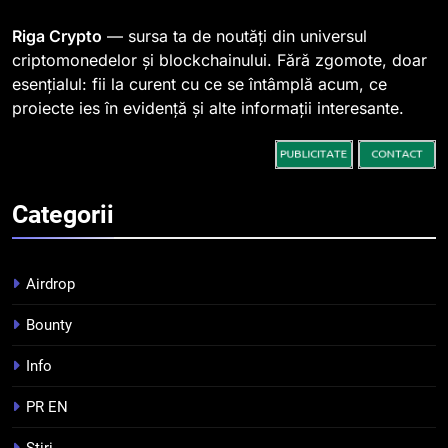
SHIB, iar prețul se îndreaptă
spre o depășire a pragului de
STIRI
Riga Crypto
— sursa ta de noutăți din universul
0,000005 dolari
criptomonedelor și blockchainului. Fără zgomote, doar
esențialul: fii la curent cu ce se întâmplă acum, ce
2
proiecte ies în evidență și alte informații interesante.
Regulamentul MiCA privind
serviciile crypto, obligatoriu de
la 1 iulie în România
INFO
Categorii
3
Pariuri cu plata în crypto:
avantaje și riscuri
Airdrop
INFO
Bounty
4
Info
Top 10 platforme de
tranzacționare a
PR EN
criptomonedelor în 2026
INFO