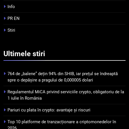
criptomonedelor în 2026
INFO
Info
PR EN
5
Squid a strâns 6 milioane de
Stiri
dolari cu sprijinul Ripple, apoi a
pierdut jumătate din aceștia
STIRI
într-un atac cibernetic în mai
Ultimele
stiri
puțin de 24 de ore
6
Banii digitali și arhitectura
încrederii: O nouă viziune asupra
764 de „balene” dețin 94% din SHIB, iar prețul se îndreaptă
banilor în era digitală
spre o depășire a pragului de 0,000005 dolari
STIRI
Regulamentul MiCA privind serviciile crypto, obligatoriu de la
7
1 iulie în România
WhiteBIT și FC Barcelona
Pariuri cu plata în crypto: avantaje și riscuri
semnează un acord pe cinci ani
pentru a stimula implicarea
STIRI
Top 10 platforme de tranzacționare a criptomonedelor în
fanilor și inovarea în domeniul
2026