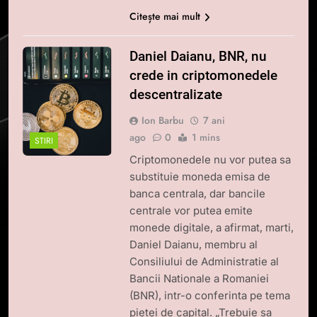
Citește mai mult
Daniel Daianu, BNR, nu
crede in criptomonedele
descentralizate
Ion Barbu
7 ani
ago
0
1 mins
STIRI
Criptomonedele nu vor putea sa
substituie moneda emisa de
banca centrala, dar bancile
centrale vor putea emite
monede digitale, a afirmat, marti,
Daniel Daianu, membru al
Consiliului de Administratie al
Bancii Nationale a Romaniei
(BNR), intr-o conferinta pe tema
pietei de capital. „Trebuie sa