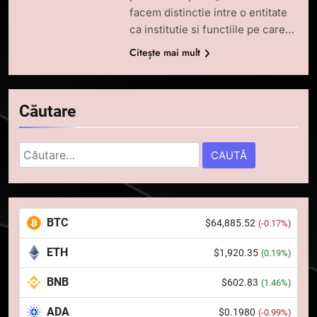
facem distinctie intre o entitate
ca institutie si functiile pe care…
Citește mai mult
Căutare
5
Caută
Squid a strâns 6 milioane de
după:
dolari cu sprijinul Ripple, apoi a
pierdut jumătate din aceștia
STIRI
într-un atac cibernetic în mai
BTC
$64,885.52
(-0.17%)
puțin de 24 de ore
6
ETH
Banii digitali și arhitectura
$1,920.35
(0.19%)
încrederii: O nouă viziune asupra
BNB
$602.83
(1.46%)
banilor în era digitală
STIRI
ADA
$0.1980
(-0.99%)