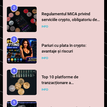
serviciile crypto, obligatoriu de
la 1 iulie în România
INFO
3
Pariuri cu plata în crypto:
avantaje și riscuri
INFO
4
Top 10 platforme de
tranzacționare a
criptomonedelor în 2026
INFO
5
Squid a strâns 6 milioane de
dolari cu sprijinul Ripple, apoi a
pierdut jumătate din aceștia
STIRI