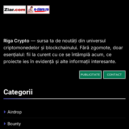
764 de „balene” dețin 94% din
SHIB, iar prețul se îndreaptă
spre o depășire a pragului de
STIRI
0,000005 dolari
2
Riga Crypto
— sursa ta de noutăți din universul
Regulamentul MiCA privind
criptomonedelor și blockchainului. Fără zgomote, doar
serviciile crypto, obligatoriu de
esențialul: fii la curent cu ce se întâmplă acum, ce
la 1 iulie în România
INFO
proiecte ies în evidență și alte informații interesante.
3
Pariuri cu plata în crypto:
avantaje și riscuri
Categorii
INFO
Airdrop
4
Top 10 platforme de
Bounty
tranzacționare a