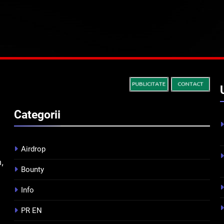
Categorii
Airdrop
m,
Bounty
Info
PR EN