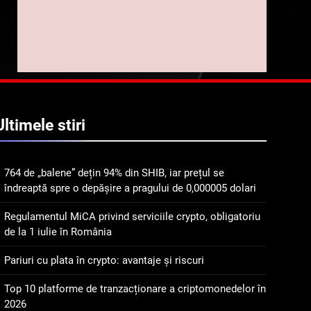
implicarea fanilor și
inovarea în domeniul
8
Lavazza utilizează
finanțelor digitale
tehnologia blockchain
pentru a asigura
STIRI
trasabilitatea cafelei
1
764 de „balene” dețin 94%
Ultimele
stiri
din SHIB, iar prețul se
îndreaptă spre o depășire
STIRI
a pragului de 0,000005
764 de „balene” dețin 94% din SHIB, iar prețul se
dolari
2
îndreaptă spre o depășire a pragului de 0,000005 dolari
Regulamentul MiCA
privind serviciile crypto,
Regulamentul MiCA privind serviciile crypto, obligatoriu
obligatoriu de la 1 iulie în
INFO
de la 1 iulie în România
România
3
Pariuri cu plata în crypto: avantaje și riscuri
Pariuri cu plata în crypto:
avantaje și riscuri
Top 10 platforme de tranzacționare a criptomonedelor în
2026
INFO