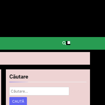
.
Căutare
Caută
după: