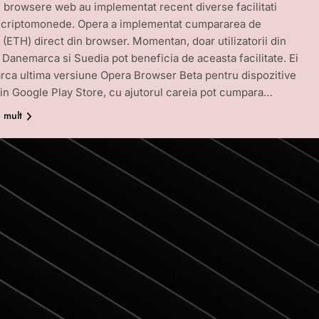
 browsere web au implementat recent diverse facilitati
e criptomonede. Opera a implementat cumpararea de
(ETH) direct din browser. Momentan, doar utilizatorii din
 Danemarca si Suedia pot beneficia de aceasta facilitate. Ei
rca ultima versiune Opera Browser Beta pentru dispozitive
in Google Play Store, cu ajutorul careia pot cumpara…
i mult