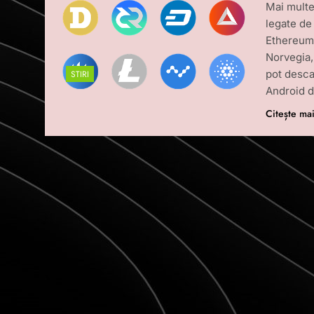
Mai multe
legate d
Ethereum 
Norvegia,
pot desca
STIRI
Android d
Citește ma