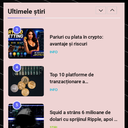
serviciile crypto, obligatoriu de
Ultimele știri
la 1 iulie în România
INFO
3
Pariuri cu plata în crypto:
avantaje și riscuri
INFO
4
Top 10 platforme de
tranzacționare a
criptomonedelor în 2026
INFO
5
Squid a strâns 6 milioane de
dolari cu sprijinul Ripple, apoi a
pierdut jumătate din aceștia
STIRI