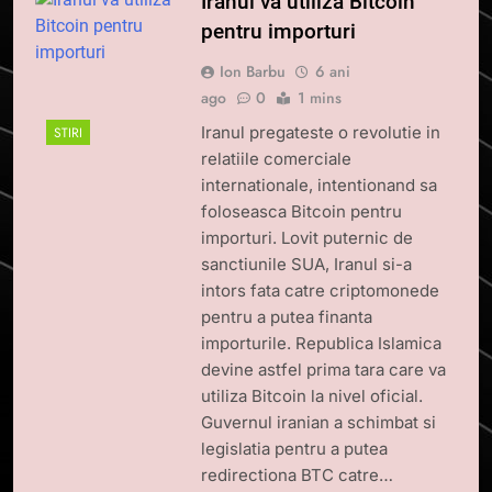
Iranul va utiliza Bitcoin
pentru importuri
Ion Barbu
6 ani
ago
0
1 mins
Iranul pregateste o revolutie in
STIRI
relatiile comerciale
internationale, intentionand sa
foloseasca Bitcoin pentru
importuri. Lovit puternic de
sanctiunile SUA, Iranul si-a
intors fata catre criptomonede
pentru a putea finanta
importurile. Republica Islamica
devine astfel prima tara care va
utiliza Bitcoin la nivel oficial.
Guvernul iranian a schimbat si
legislatia pentru a putea
redirectiona BTC catre…