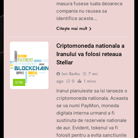
masura fusese luata deoarece
compania nu reusea sa
identifice aceste…
Citește mai mult
Criptomoneda nationala a
Iranului va folosi reteaua
Stellar
Ion Barbu
7 ani
ago
0
1 mins
STIRI
Iranul planuieste sa isi lanseze o
criptomoneda nationala. Aceasta
se va numi PayMon, moneda
digitala interna urmand a fi
sustinuta de rezervele nationale
de aur. Evident, tokenul va fi
folosit pentru a evita sanctiunile