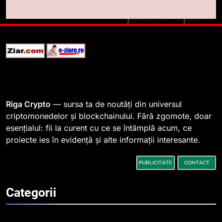
764 de „balene” dețin 94% din
SHIB, iar prețul se îndreaptă
spre o depășire a pragului de
STIRI
0,000005 dolari
2
Regulamentul MiCA privind
serviciile crypto, obligatoriu de
la 1 iulie în România
INFO
Riga Crypto
— sursa ta de noutăți din universul
criptomonedelor și blockchainului. Fără zgomote, doar
esențialul: fii la curent cu ce se întâmplă acum, ce
3
proiecte ies în evidență și alte informații interesante.
Pariuri cu plata în crypto:
avantaje și riscuri
INFO
Categorii
4
Top 10 platforme de
tranzacționare a