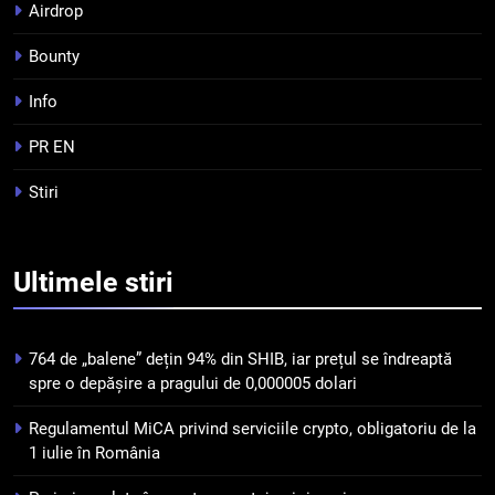
Airdrop
criptomonedelor în 2026
INFO
Bounty
5
Info
Squid a strâns 6 milioane de
dolari cu sprijinul Ripple, apoi a
PR EN
pierdut jumătate din aceștia
STIRI
Stiri
într-un atac cibernetic în mai
puțin de 24 de ore
6
Banii digitali și arhitectura
Ultimele
stiri
încrederii: O nouă viziune asupra
banilor în era digitală
STIRI
764 de „balene” dețin 94% din SHIB, iar prețul se îndreaptă
7
spre o depășire a pragului de 0,000005 dolari
WhiteBIT și FC Barcelona
Regulamentul MiCA privind serviciile crypto, obligatoriu de la
semnează un acord pe cinci ani
1 iulie în România
pentru a stimula implicarea
STIRI
fanilor și inovarea în domeniul