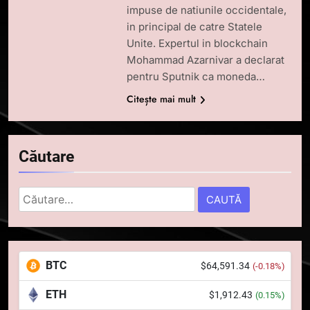
impuse de natiunile occidentale,
in principal de catre Statele
Unite. Expertul in blockchain
Mohammad Azarnivar a declarat
pentru Sputnik ca moneda…
Citește mai mult
5
Căutare
Squid a strâns 6 milioane de
dolari cu sprijinul Ripple, apoi a
pierdut jumătate din aceștia
Caută
STIRI
într-un atac cibernetic în mai
după:
puțin de 24 de ore
6
Banii digitali și arhitectura
BTC
$64,591.34
(-0.18%)
încrederii: O nouă viziune asupra
banilor în era digitală
STIRI
ETH
$1,912.43
(0.15%)