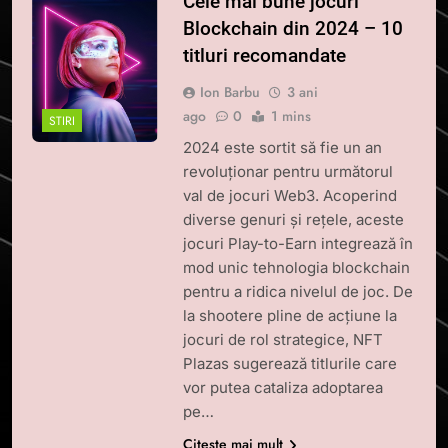
Cele mai bune jocuri
Blockchain din 2024 – 10
titluri recomandate
Ion Barbu
3 ani
ago
0
1 mins
STIRI
2024 este sortit să fie un an
revoluționar pentru următorul
val de jocuri Web3. Acoperind
diverse genuri și rețele, aceste
jocuri Play-to-Earn integrează în
mod unic tehnologia blockchain
pentru a ridica nivelul de joc. De
la shootere pline de acțiune la
jocuri de rol strategice, NFT
Plazas sugerează titlurile care
vor putea cataliza adoptarea
pe…
Citește mai mult