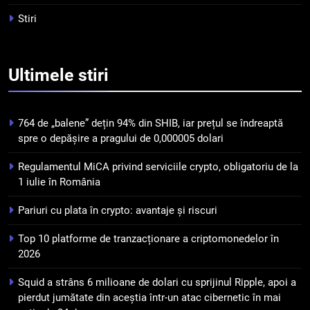
criptomonedelor în 2026
INFO
Stiri
5
Squid a strâns 6 milioane de
Ultimele
stiri
dolari cu sprijinul Ripple, apoi a
pierdut jumătate din aceștia
STIRI
într-un atac cibernetic în mai
764 de „balene” dețin 94% din SHIB, iar prețul se îndreaptă
puțin de 24 de ore
6
spre o depășire a pragului de 0,000005 dolari
Banii digitali și arhitectura
Regulamentul MiCA privind serviciile crypto, obligatoriu de la
încrederii: O nouă viziune asupra
1 iulie în România
banilor în era digitală
STIRI
Pariuri cu plata în crypto: avantaje și riscuri
7
Top 10 platforme de tranzacționare a criptomonedelor în
WhiteBIT și FC Barcelona
2026
semnează un acord pe cinci ani
pentru a stimula implicarea
STIRI
Squid a strâns 6 milioane de dolari cu sprijinul Ripple, apoi a
fanilor și inovarea în domeniul
pierdut jumătate din aceștia într-un atac cibernetic în mai