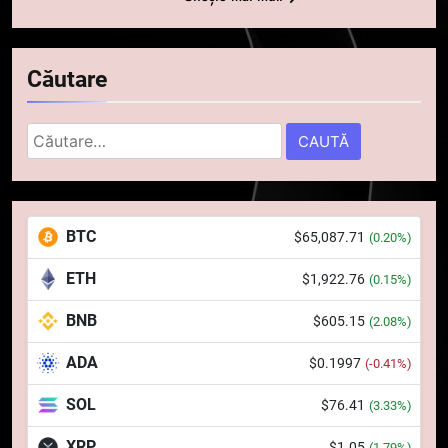
Căutare
Caută
după:
5
Squid a strâns 6 milioane de
BTC
$65,087.71
(0.20%)
dolari cu sprijinul Ripple, apoi a
pierdut jumătate din aceștia
STIRI
ETH
$1,922.76
(0.15%)
într-un atac cibernetic în mai
puțin de 24 de ore
BNB
$605.15
6
(2.08%)
Banii digitali și arhitectura
ADA
$0.1997
(-0.41%)
încrederii: O nouă viziune asupra
banilor în era digitală
STIRI
SOL
$76.41
(3.33%)
XRP
$1.05
(1.79%)