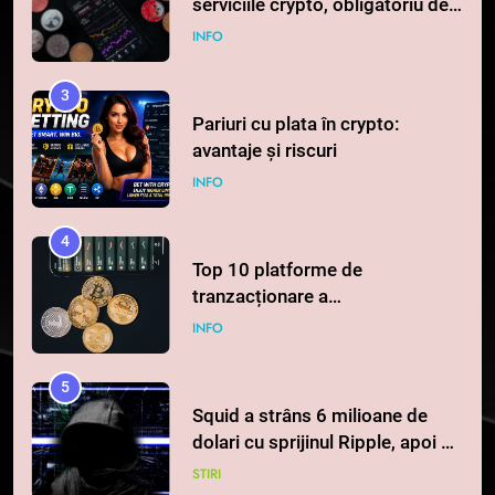
serviciile crypto, obligatoriu de
la 1 iulie în România
INFO
3
Pariuri cu plata în crypto:
avantaje și riscuri
INFO
4
Top 10 platforme de
tranzacționare a
criptomonedelor în 2026
INFO
5
Squid a strâns 6 milioane de
dolari cu sprijinul Ripple, apoi a
pierdut jumătate din aceștia
STIRI