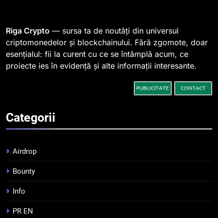
764 de „balene” dețin 94% din
SHIB, iar prețul se îndreaptă
spre o depășire a pragului de
STIRI
Riga Crypto
— sursa ta de noutăți din universul
0,000005 dolari
criptomonedelor și blockchainului. Fără zgomote, doar
esențialul: fii la curent cu ce se întâmplă acum, ce
2
proiecte ies în evidență și alte informații interesante.
Regulamentul MiCA privind
serviciile crypto, obligatoriu de
la 1 iulie în România
INFO
Categorii
3
Pariuri cu plata în crypto:
avantaje și riscuri
Airdrop
INFO
Bounty
4
Info
Top 10 platforme de
tranzacționare a
PR EN