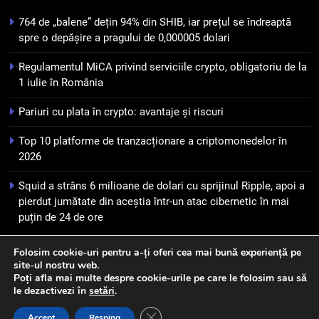
într-un atac cibernetic în mai
764 de „balene” dețin 94% din SHIB, iar prețul se îndreaptă
puțin de 24 de ore
6
spre o depășire a pragului de 0,000005 dolari
Banii digitali și arhitectura
Regulamentul MiCA privind serviciile crypto, obligatoriu de la
încrederii: O nouă viziune asupra
1 iulie în România
banilor în era digitală
STIRI
Pariuri cu plata în crypto: avantaje și riscuri
7
Top 10 platforme de tranzacționare a criptomonedelor în
WhiteBIT și FC Barcelona
2026
semnează un acord pe cinci ani
pentru a stimula implicarea
STIRI
Squid a strâns 6 milioane de dolari cu sprijinul Ripple, apoi a
fanilor și inovarea în domeniul
pierdut jumătate din aceștia într-un atac cibernetic în mai
finanțelor digitale
puțin de 24 de ore
8
Lavazza utilizează tehnologia
Folosim cookie-uri pentru a-ți oferi cea mai bună experiență pe
blockchain pentru a asigura
site-ul nostru web.
Newsmatic - News WordPress Theme 2026. Powered By
trasabilitatea cafelei
STIRI
Poți afla mai multe despre cookie-urile pe care le folosim sau să
.
BlazeThemes
le dezactivezi în
setări
.
Close GDPR Cookie Banner
Accept
Resping