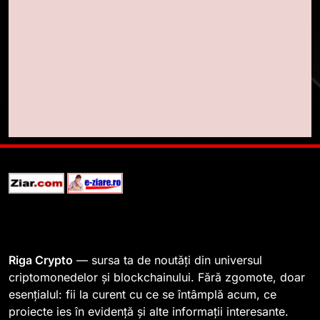
7
WhiteBIT și FC Barcelona
semnează un acord pe cinci ani
pentru a stimula implicarea
STIRI
fanilor și inovarea în domeniul
finanțelor digitale
8
Lavazza utilizează tehnologia
blockchain pentru a asigura
trasabilitatea cafelei
STIRI
1
764 de „balene” dețin 94% din
SHIB, iar prețul se îndreaptă
spre o depășire a pragului de
STIRI
Riga Crypto
— sursa ta de noutăți din universul
0,000005 dolari
criptomonedelor și blockchainului. Fără zgomote, doar
esențialul: fii la curent cu ce se întâmplă acum, ce
2
proiecte ies în evidență și alte informații interesante.
Regulamentul MiCA privind