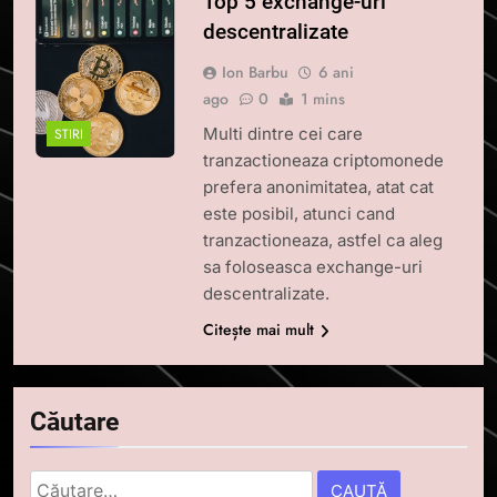
Top 5 exchange-uri
descentralizate
Ion Barbu
6 ani
ago
0
1 mins
Multi dintre cei care
STIRI
tranzactioneaza criptomonede
prefera anonimitatea, atat cat
este posibil, atunci cand
tranzactioneaza, astfel ca aleg
sa foloseasca exchange-uri
descentralizate.
Citește mai mult
Căutare
Caută