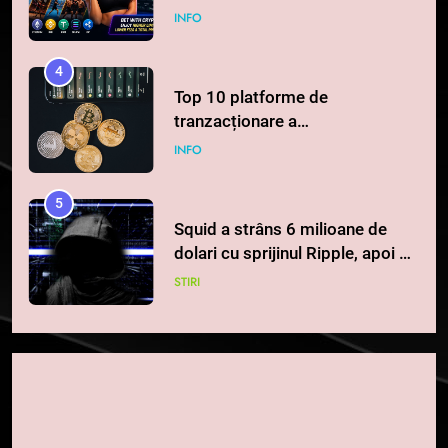
INFO
4
Top 10 platforme de
tranzacționare a
criptomonedelor în 2026
INFO
5
Squid a strâns 6 milioane de
dolari cu sprijinul Ripple, apoi a
pierdut jumătate din aceștia
STIRI
într-un atac cibernetic în mai
puțin de 24 de ore
6
Banii digitali și arhitectura
încrederii: O nouă viziune asupra
banilor în era digitală
STIRI