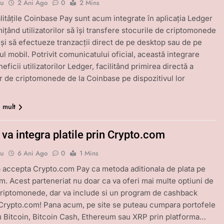
bu
2 Ani Ago
0
2 Mins
litățile Coinbase Pay sunt acum integrate în aplicația Ledger
ițând utilizatorilor să își transfere stocurile de criptomonede
 și să efectueze tranzacții direct de pe desktop sau de pe
ul mobil. Potrivit comunicatului oficial, această integrare
ficii utilizatorilor Ledger, facilitând primirea directă a
lor de criptomonede de la Coinbase pe dispozitivul lor
i mult
va integra platile prin Crypto.com
bu
6 Ani Ago
0
1 Mins
 accepta Crypto.com Pay ca metoda aditionala de plata pe
m. Acest parteneriat nu doar ca va oferi mai multe optiuni de
criptomonede, dar va include si un program de cashback
 Crypto.com! Pana acum, pe site se puteau cumpara portofele
 Bitcoin, Bitcoin Cash, Ethereum sau XRP prin platforma…