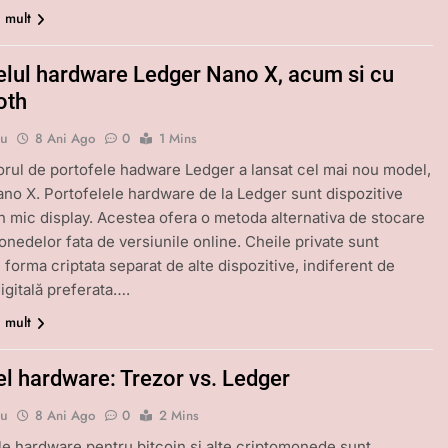
i mult
elul hardware Ledger Nano X, acum si cu
oth
bu
8 Ani Ago
0
1 Mins
rul de portofele hadware Ledger a lansat cel mai nou model,
no X. Portofelele hardware de la Ledger sunt dispozitive
 mic display. Acestea ofera o metoda alternativa de stocare
onedelor fata de versiunile online. Cheile private sunt
 forma criptata separat de alte dispozitive, indiferent de
gitală preferata….
i mult
el hardware: Trezor vs. Ledger
bu
8 Ani Ago
0
2 Mins
le hardware pentru bitcoin si alte criptomonede sunt