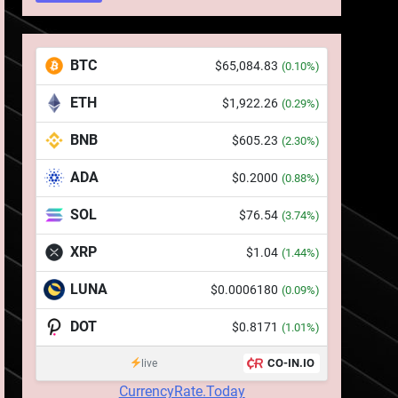
BTC
$65,084.83
(0.10%)
ETH
5
$1,922.26
(0.29%)
Squid a strâns 6 milioane
BNB
de dolari cu sprijinul
$605.23
(2.30%)
Ripple, apoi a pierdut
STIRI
ADA
$0.2000
(0.88%)
jumătate din aceștia într-
un atac cibernetic în mai
6
SOL
$76.54
(3.74%)
Banii digitali și arhitectura
puțin de 24 de ore
încrederii: O nouă viziune
XRP
$1.04
(1.44%)
asupra banilor în era
STIRI
digitală
LUNA
$0.0006180
(0.09%)
7
WhiteBIT și FC Barcelona
DOT
$0.8171
(1.01%)
semnează un acord pe
cinci ani pentru a stimula
CO-IN.IO
live
STIRI
implicarea fanilor și
CurrencyRate.Today