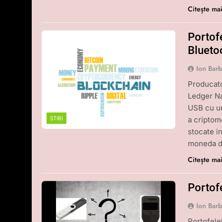
Citește ma
Portof
Blueto
Ion Bar
Producato
Ledger Na
USB cu un
STIRI
a criptom
stocate in
moneda di
Citește ma
Portof
Ion Bar
Portofele