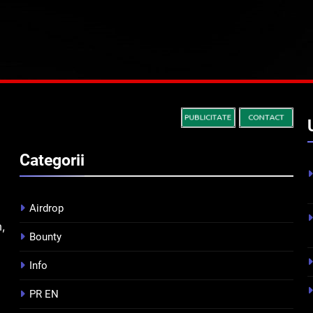
Categorii
Airdrop
m,
Bounty
Info
PR EN