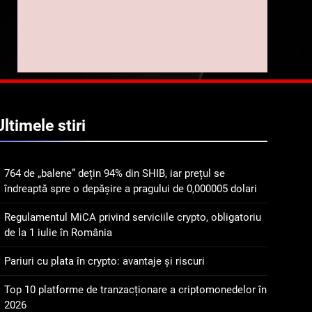
implicarea fanilor și
inovarea în domeniul
8
Lavazza utilizează
finanțelor digitale
tehnologia blockchain
pentru a asigura
STIRI
trasabilitatea cafelei
1
764 de „balene” dețin 94%
Ultimele
stiri
din SHIB, iar prețul se
îndreaptă spre o depășire
STIRI
a pragului de 0,000005
764 de „balene” dețin 94% din SHIB, iar prețul se
dolari
2
îndreaptă spre o depășire a pragului de 0,000005 dolari
Regulamentul MiCA
privind serviciile crypto,
Regulamentul MiCA privind serviciile crypto, obligatoriu
obligatoriu de la 1 iulie în
INFO
de la 1 iulie în România
România
3
Pariuri cu plata în crypto: avantaje și riscuri
Pariuri cu plata în crypto:
avantaje și riscuri
Top 10 platforme de tranzacționare a criptomonedelor în
2026
INFO