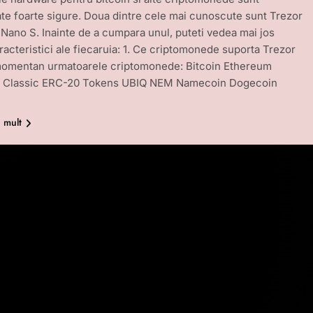
te foarte sigure. Doua dintre cele mai cunoscute sunt Trezor
 Nano S. Inainte de a cumpara unul, puteti vedea mai jos
racteristici ale fiecaruia: 1. Ce criptomonede suporta Trezor
momentan urmatoarele criptomonede: Bitcoin Ethereum
 Classic ERC-20 Tokens UBIQ NEM Namecoin Dogecoin
i mult