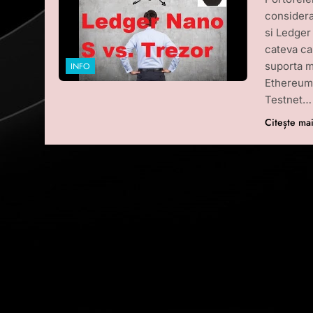
considera
si Ledger
cateva ca
suporta 
INFO
Ethereum
Testnet…
Citește ma