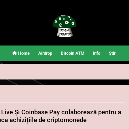
Riga Crypto
Știri Și Informații Despre Criptomonede
Home
Airdrop
Bitcoin ATM
Info
Știri
 Live Și Coinbase Pay colaborează pentru a
ica achizițiile de criptomonede