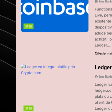
Ion Bar
Funcționa
Live, perm
existente
STIRI
dispozitiv
aduce bene
achiziții
Ledger….
Citește ma
Ledger 
Ion Bar
Ledger va
ledger.co
plata cu 
oferit de
Ledger cu
STIRI