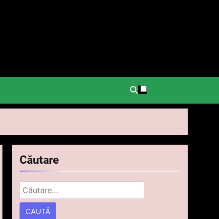
.
Căutare
Caută
după: