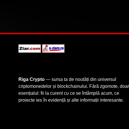
Riga Crypto
— sursa ta de noutăți din universul
criptomonedelor și blockchainului. Fără zgomote, doar
esențialul: fii la curent cu ce se întâmplă acum, ce
proiecte ies în evidență și alte informații interesante.