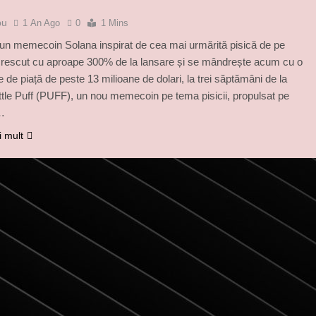
bu
1 An Ago
0
1 Mins
f, un memecoin Solana inspirat de cea mai urmărită pisică de pe
crescut cu aproape 300% de la lansare și se mândrește acum cu o
e de piață de peste 13 milioane de dolari, la trei săptămâni de la
ittle Puff (PUFF), un nou memecoin pe tema pisicii, propulsat pe
…
i mult