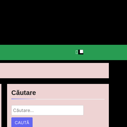
Căutare
Caută
după: