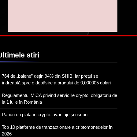
trasabilitatea cafelei
1
764 de „balene” dețin 94%
din SHIB, iar prețul se
îndreaptă spre o depășire
STIRI
a pragului de 0,000005
dolari
2
Regulamentul MiCA
Ultimele
stiri
privind serviciile crypto,
obligatoriu de la 1 iulie în
INFO
România
764 de „balene” dețin 94% din SHIB, iar prețul se
3
îndreaptă spre o depășire a pragului de 0,000005 dolari
Pariuri cu plata în crypto:
avantaje și riscuri
Regulamentul MiCA privind serviciile crypto, obligatoriu de
INFO
la 1 iulie în România
4
Pariuri cu plata în crypto: avantaje și riscuri
Top 10 platforme de
tranzacționare a
Top 10 platforme de tranzacționare a criptomonedelor în
criptomonedelor în 2026
2026
INFO