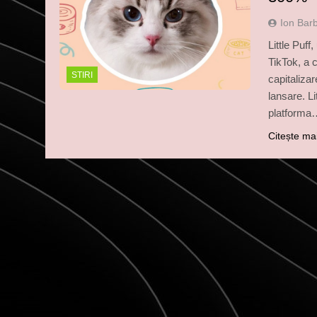
Ion Bar
Little Puf
TikTok, a 
STIRI
capitalizar
lansare. L
platforma
Citește ma