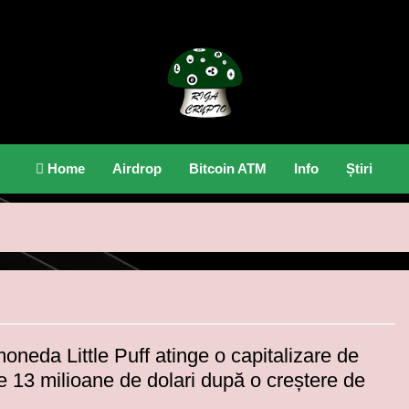
Riga Crypto
Știri Și Informații Despre Criptomonede.
Home
Airdrop
Bitcoin ATM
Info
Știri
oneda Little Puff atinge o capitalizare de
e 13 milioane de dolari după o creștere de