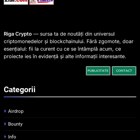
1
764 de „balene” dețin 94% din
SHIB, iar prețul se îndreaptă
spre o depășire a pragului de
STIRI
Riga Crypto
— sursa ta de noutăți din universul
0,000005 dolari
criptomonedelor și blockchainului. Fără zgomote, doar
esențialul: fii la curent cu ce se întâmplă acum, ce
2
proiecte ies în evidență și alte informații interesante.
Regulamentul MiCA privind
serviciile crypto, obligatoriu de
la 1 iulie în România
INFO
Categorii
3
Pariuri cu plata în crypto:
avantaje și riscuri
Airdrop
INFO
Bounty
4
Info