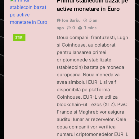
Primul stablecoin bazat pe
active monetare in Euro
Ion Barbu
5 ani
ago
0
1 mins
Doua companii frantuzesti, Lugh
STIRI
si Coinhouse, au colaborat
pentru lansarea primei
criptomonede stabilizate
(stablecoin) bazata pe moneda
europeana. Noua moneda va
avea simbolul EUR-L si va fi
disponibila pe platforma
Coinhouse. EUR-L va utiliza
blockchain-ul Tezos (XTZ). PwC
France si Maghreb vor asigura
auditul lunar ar rezervelor. Cele
doua companii vor verifica
numarul criptomonedelor EUR-L