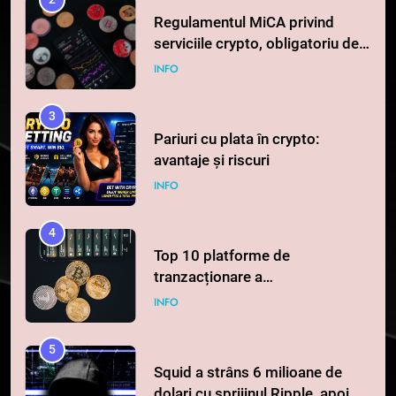
Regulamentul MiCA privind
serviciile crypto, obligatoriu de
la 1 iulie în România
INFO
3
Pariuri cu plata în crypto:
avantaje și riscuri
INFO
4
Top 10 platforme de
tranzacționare a
criptomonedelor în 2026
INFO
5
Squid a strâns 6 milioane de
dolari cu sprijinul Ripple, apoi a