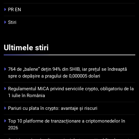
Top 10 platforme de
tranzacționare a
PR EN
criptomonedelor în 2026
INFO
Stiri
5
Squid a strâns 6 milioane de
Ultimele
stiri
dolari cu sprijinul Ripple, apoi a
pierdut jumătate din aceștia
STIRI
într-un atac cibernetic în mai
764 de „balene” dețin 94% din SHIB, iar prețul se îndreaptă
puțin de 24 de ore
6
spre o depășire a pragului de 0,000005 dolari
Banii digitali și arhitectura
Regulamentul MiCA privind serviciile crypto, obligatoriu de la
încrederii: O nouă viziune asupra
1 iulie în România
banilor în era digitală
STIRI
Pariuri cu plata în crypto: avantaje și riscuri
7
Top 10 platforme de tranzacționare a criptomonedelor în
WhiteBIT și FC Barcelona
2026
semnează un acord pe cinci ani
pentru a stimula implicarea