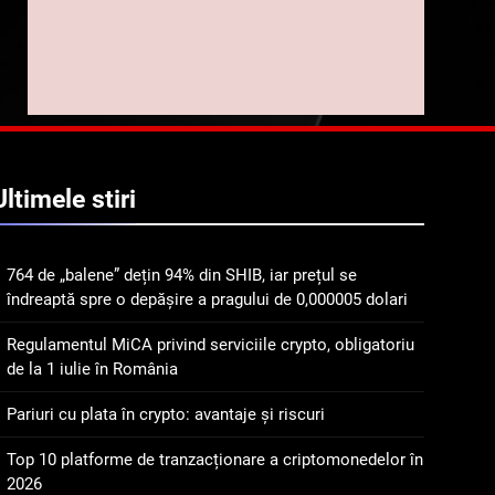
trasabilitatea cafelei
1
764 de „balene” dețin 94%
din SHIB, iar prețul se
îndreaptă spre o depășire
STIRI
a pragului de 0,000005
dolari
2
Regulamentul MiCA
Ultimele
stiri
privind serviciile crypto,
obligatoriu de la 1 iulie în
INFO
România
764 de „balene” dețin 94% din SHIB, iar prețul se
3
îndreaptă spre o depășire a pragului de 0,000005 dolari
Pariuri cu plata în crypto:
avantaje și riscuri
Regulamentul MiCA privind serviciile crypto, obligatoriu
INFO
de la 1 iulie în România
4
Pariuri cu plata în crypto: avantaje și riscuri
Top 10 platforme de
tranzacționare a
Top 10 platforme de tranzacționare a criptomonedelor în
criptomonedelor în 2026
2026
INFO