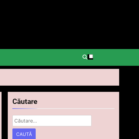
.
Căutare
Caută
după: