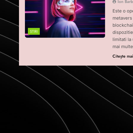
Ion Bar
Este o opo
metavers a
blockchai
STIRI
dispozitie
limitati 
mai multe
Citește ma