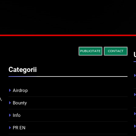
Categorii
Airdrop
m,
Bounty
Info
PR EN