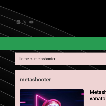
Skip
to
content
Home
metashooter
metashooter
Metash
vanato