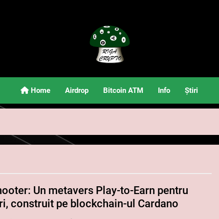
Riga Crypto
Știri Și Informații Despre Criptomonede
Home
Airdrop
Bitcoin ATM
Info
Știri
ooter: Un metavers Play-to-Earn pentru
ri, construit pe blockchain-ul Cardano