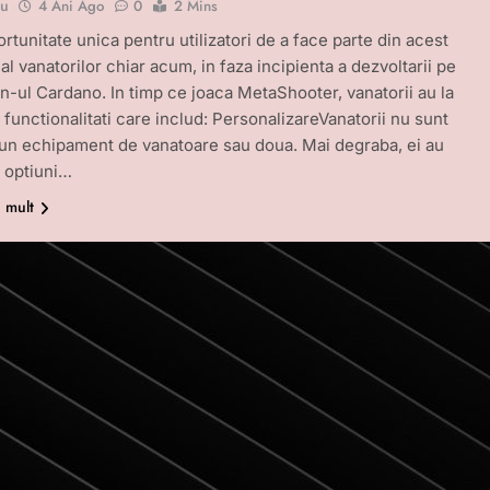
bu
4 Ani Ago
0
2 Mins
rtunitate unica pentru utilizatori de a face parte din acest
l vanatorilor chiar acum, in faza incipienta a dezvoltarii pe
n-ul Cardano. In timp ce joaca MetaShooter, vanatorii au la
 functionalitati care includ: PersonalizareVanatorii nu sunt
la un echipament de vanatoare sau doua. Mai degraba, ei au
 optiuni…
i mult