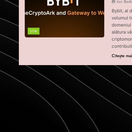
Ion Bar
Bybit, al
volumul tr
domeniul s
STIRI
alătura vâ
criptomo
contribuit
Citește ma