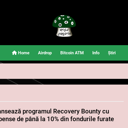
Riga Crypto
Știri Și Informații Despre Criptomonede
Home
Airdrop
Bitcoin ATM
Info
Știri
lansează programul Recovery Bounty cu
ense de până la 10% din fondurile furate