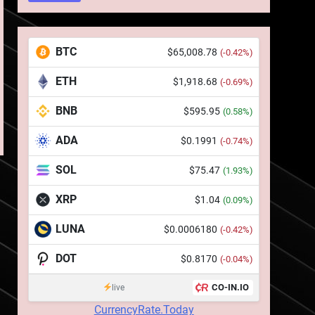
BTC
$65,008.78
(-0.42%)
ETH
5
$1,918.68
(-0.69%)
Squid a strâns 6 milioane
BNB
de dolari cu sprijinul
$595.95
(0.58%)
Ripple, apoi a pierdut
STIRI
ADA
$0.1991
(-0.74%)
jumătate din aceștia într-
un atac cibernetic în mai
6
SOL
$75.47
(1.93%)
Banii digitali și arhitectura
puțin de 24 de ore
încrederii: O nouă viziune
XRP
$1.04
(0.09%)
asupra banilor în era
STIRI
digitală
LUNA
$0.0006180
(-0.42%)
7
WhiteBIT și FC Barcelona
DOT
$0.8170
(-0.04%)
semnează un acord pe
cinci ani pentru a stimula
CO-IN.IO
live
STIRI
implicarea fanilor și
CurrencyRate.Today