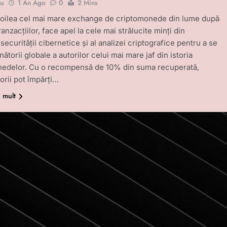
bu
1 An Ago
0
2 Mins
 doilea cel mai mare exchange de criptomonede din lume după
anzacțiilor, face apel la cele mai strălucite minți din
ecurității cibernetice și al analizei criptografice pentru a se
nătorii globale a autorilor celui mai mare jaf din istoria
nedelor. Cu o recompensă de 10% din suma recuperată,
orii pot împărți…
i mult