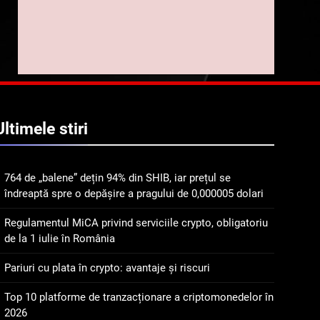
implicarea fanilor și
inovarea în domeniul
8
Lavazza utilizează
finanțelor digitale
tehnologia blockchain
pentru a asigura
STIRI
trasabilitatea cafelei
1
764 de „balene” dețin 94%
Ultimele
stiri
din SHIB, iar prețul se
îndreaptă spre o depășire
STIRI
a pragului de 0,000005
764 de „balene” dețin 94% din SHIB, iar prețul se
dolari
2
îndreaptă spre o depășire a pragului de 0,000005 dolari
Regulamentul MiCA
privind serviciile crypto,
Regulamentul MiCA privind serviciile crypto, obligatoriu
obligatoriu de la 1 iulie în
INFO
de la 1 iulie în România
România
3
Pariuri cu plata în crypto: avantaje și riscuri
Pariuri cu plata în crypto:
avantaje și riscuri
Top 10 platforme de tranzacționare a criptomonedelor în
2026
INFO