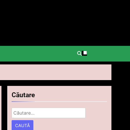
.
Căutare
Caută
după: