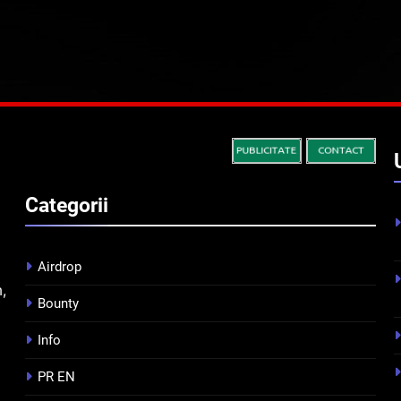
Categorii
Airdrop
m,
Bounty
Info
PR EN