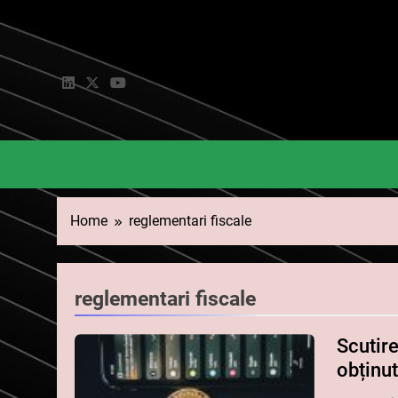
Skip
to
content
Home
reglementari fiscale
reglementari fiscale
Scutir
obținu