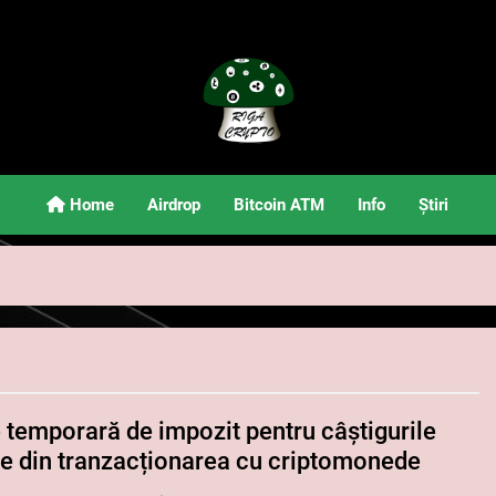
Riga Crypto
Știri Și Informații Despre Criptomonede
Home
Airdrop
Bitcoin ATM
Info
Știri
e temporară de impozit pentru câștigurile
te din tranzacționarea cu criptomonede