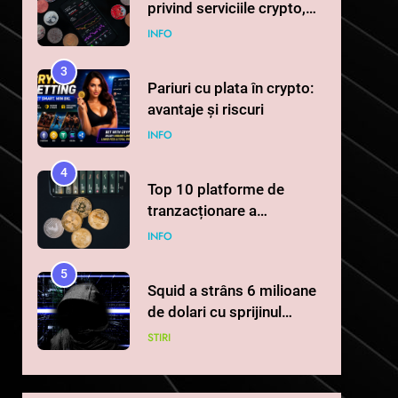
privind serviciile crypto,
obligatoriu de la 1 iulie în
INFO
România
3
Pariuri cu plata în crypto:
avantaje și riscuri
INFO
4
Top 10 platforme de
tranzacționare a
criptomonedelor în 2026
INFO
5
Squid a strâns 6 milioane
de dolari cu sprijinul
Ripple, apoi a pierdut
STIRI
jumătate din aceștia într-
un atac cibernetic în mai
6
Banii digitali și arhitectura
puțin de 24 de ore