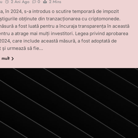
bu
2 Ani Ago
0
2 Mins
a, în 2024, s-a introdus o scutire temporară de impozit
știgurile obținute din tranzacționarea cu criptomonede.
ăsură a fost luată pentru a încuraja transparența în această
entru a atrage mai mulți investitori. Legea privind aprobarea
024, care include această măsură, a fost adoptată de
 și urmează să fie…
i mult