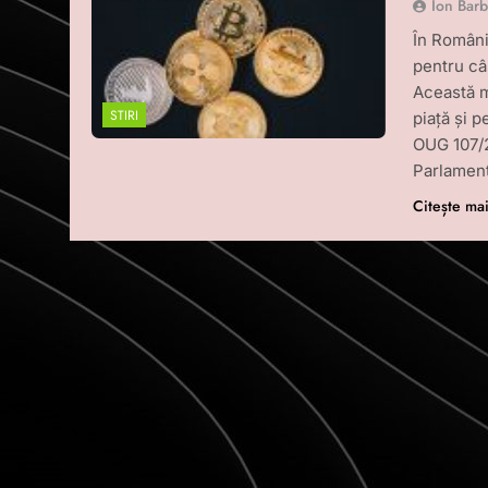
Ion Bar
În Români
pentru câ
Această m
STIRI
piață și p
OUG 107/2
Parlament
Citește ma