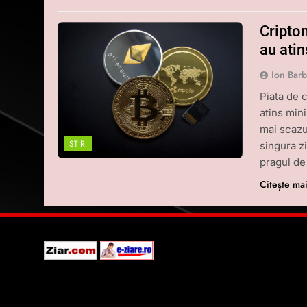
Cripto
au atin
Ion Bar
Piata de 
atins min
mai scazu
STIRI
singura z
pragul de
Citește ma