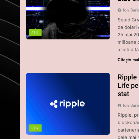
Ion Bar
Squid Cry
de dolari
STIRI
25 mai 20
milioane 
a lichidit
Citește ma
Ripple
Life pe
stat
Ion Bar
Ripple, p
blockchain
STIRI
parteneri
cele mai 