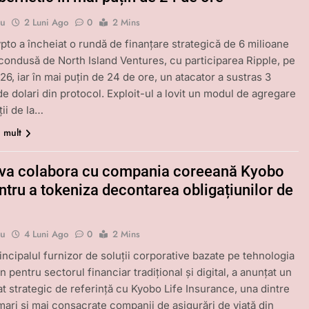
bu
2 Luni Ago
0
2 Mins
pto a încheiat o rundă de finanțare strategică de 6 milioane
 condusă de North Island Ventures, cu participarea Ripple, pe
26, iar în mai puțin de 24 de ore, un atacator a sustras 3
de dolari din protocol. Exploit-ul a lovit un modul de agregare
ății de la…
i mult
 va colabora cu compania coreeană Kyobo
ntru a tokeniza decontarea obligațiunilor de
bu
4 Luni Ago
0
2 Mins
rincipalul furnizor de soluții corporative bazate pe tehnologia
 pentru sectorul financiar tradițional și digital, a anunțat un
at strategic de referință cu Kyobo Life Insurance, una dintre
mari și mai consacrate companii de asigurări de viață din