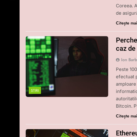
Coreea. A
de asigur
Citește ma
Perchez
caz de
Ion Bar
Peste 100
efectuat p
amploare 
STIRI
informatic
autoritat
Bitcoin. 
Citește ma
Ethereu