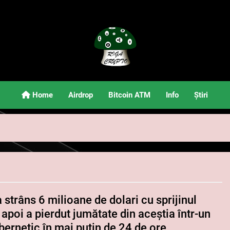
Riga Crypto
Știri Și Informații Despre Criptomonede
Home
Airdrop
Bitcoin ATM
Info
Știri
 strâns 6 milioane de dolari cu sprijinul
 apoi a pierdut jumătate din aceștia într-un
bernetic în mai puțin de 24 de ore