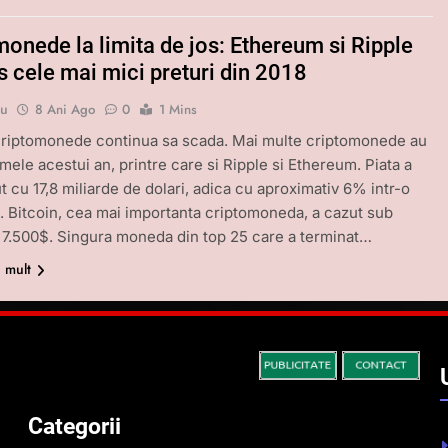
monede la limita de jos: Ethereum si Ripple
s cele mai mici preturi din 2018
bu
8 Ani Ago
0
1 Mins
criptomonede continua sa scada. Mai multe criptomonede au
imele acestui an, printre care si Ripple si Ethereum. Piata a
t cu 17,8 miliarde de dolari, adica cu aproximativ 6% intr-o
i. Bitcoin, cea mai importanta criptomoneda, a cazut sub
 7.500$. Singura moneda din top 25 care a terminat…
i mult
Categorii