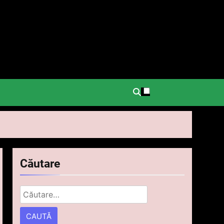
.
Căutare
Caută
după: