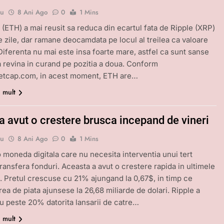
bu
8 Ani Ago
0
1 Mins
(ETH) a mai reusit sa reduca din ecartul fata de Ripple (XRP)
le zile, dar ramane deocamdata pe locul al treilea ca valoare
 Diferenta nu mai este insa foarte mare, astfel ca sunt sanse
 revina in curand pe pozitia a doua. Conform
etcap.com, in acest moment, ETH are…
i mult
a avut o crestere brusca incepand de vineri
bu
8 Ani Ago
0
1 Mins
o moneda digitala care nu necesita interventia unui tert
transfera fonduri. Aceasta a avut o crestere rapida in ultimele
. Pretul crescuse cu 21% ajungand la 0,67$, in timp ce
rea de piata ajunsese la 26,68 miliarde de dolari. Ripple a
u peste 20% datorita lansarii de catre…
i mult