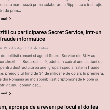
ceasta marchează prima colaborare a Ripple cu o instituție
ări de prim…
i mult
itii cu participarea Secret Service, intr-un
 fraude informatice
bu
7 Ani Ago
0
1 Mins
 de politisti romani si agenti Secret Service din SUA au
erchezitii in Bucuresti si 9 judete, in cadrul unei actiuni de
pentru destructurarea unei grupari specializate in fraude
e, prejudiciul fiind de 34 de milioane de dolari. In premiera,
ile din Romania au indisponibilizat criptomonede Ripple si
Potrivit unui comunicat…
i mult
m, aproape de a reveni pe locul al doilea