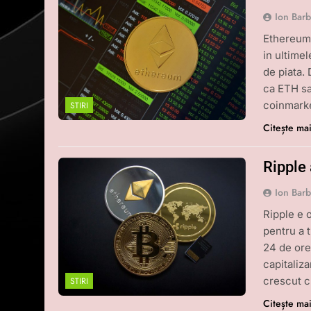
Ion Bar
Ethereum 
in ultime
de piata.
ca ETH sa
coinmark
STIRI
Citește ma
Ripple 
Ion Bar
Ripple e 
pentru a 
24 de ore
capitaliza
crescut c
STIRI
Citește ma