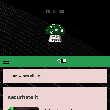
Skip
to
content
Riga Crypto
Știri Și Informații Despre
Criptomonede.
Home
securitate it
securitate it