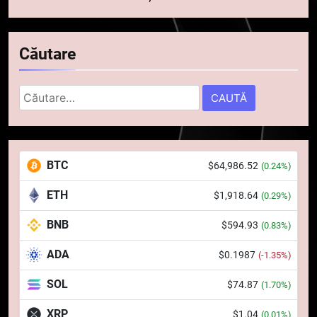
Căutare
Caută
după:
5
Squid a strâns 6 milioane de
BTC
$64,986.52
(0.24%)
dolari cu sprijinul Ripple, apoi a
pierdut jumătate din aceștia
STIRI
ETH
$1,918.64
(0.29%)
într-un atac cibernetic în mai
puțin de 24 de ore
BNB
$594.93
6
(0.83%)
Banii digitali și arhitectura
ADA
$0.1987
(-1.35%)
încrederii: O nouă viziune asupra
banilor în era digitală
STIRI
SOL
$74.87
(1.70%)
XRP
$1.04
(0.01%)