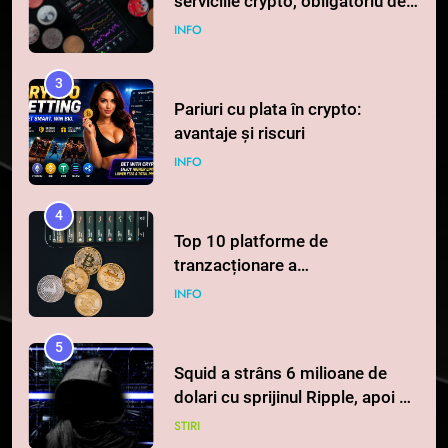
serviciile crypto, obligatoriu de
la 1 iulie în România
INFO
3
Pariuri cu plata în crypto:
avantaje și riscuri
INFO
4
Top 10 platforme de
tranzacționare a
criptomonedelor în 2026
INFO
5
Squid a strâns 6 milioane de
dolari cu sprijinul Ripple, apoi a
pierdut jumătate din aceștia
STIRI
într-un atac cibernetic în mai