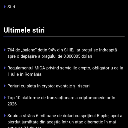
criptomonedelor în 2026
INFO
Stiri
5
Squid a strâns 6 milioane de
Ultimele
stiri
dolari cu sprijinul Ripple, apoi a
pierdut jumătate din aceștia
STIRI
într-un atac cibernetic în mai
764 de „balene” dețin 94% din SHIB, iar prețul se îndreaptă
puțin de 24 de ore
6
spre o depășire a pragului de 0,000005 dolari
Banii digitali și arhitectura
Regulamentul MiCA privind serviciile crypto, obligatoriu de la
încrederii: O nouă viziune asupra
1 iulie în România
banilor în era digitală
STIRI
Pariuri cu plata în crypto: avantaje și riscuri
7
Top 10 platforme de tranzacționare a criptomonedelor în
WhiteBIT și FC Barcelona
2026
semnează un acord pe cinci ani
pentru a stimula implicarea
STIRI
Squid a strâns 6 milioane de dolari cu sprijinul Ripple, apoi a
fanilor și inovarea în domeniul
pierdut jumătate din aceștia într-un atac cibernetic în mai
finanțelor digitale