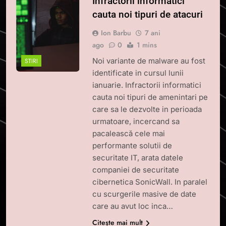
Infractorii informatici
cauta noi tipuri de atacuri
Ion Barbu
7 ani
ago
0
1 mins
Noi variante de malware au fost
STIRI
identificate in cursul lunii
ianuarie. Infractorii informatici
cauta noi tipuri de amenintari pe
care sa le dezvolte in perioada
urmatoare, incercand sa
pacalească cele mai
performante solutii de
securitate IT, arata datele
companiei de securitate
cibernetica SonicWall. In paralel
cu scurgerile masive de date
care au avut loc inca…
Citește mai mult