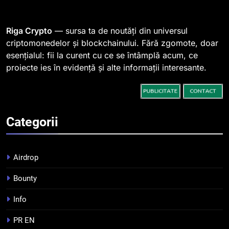
764 de „balene” dețin 94% din
SHIB, iar prețul se îndreaptă
spre o depășire a pragului de
STIRI
Riga Crypto
— sursa ta de noutăți din universul
0,000005 dolari
criptomonedelor și blockchainului. Fără zgomote, doar
esențialul: fii la curent cu ce se întâmplă acum, ce
2
proiecte ies în evidență și alte informații interesante.
Regulamentul MiCA privind
serviciile crypto, obligatoriu de
la 1 iulie în România
INFO
Categorii
3
Pariuri cu plata în crypto:
avantaje și riscuri
Airdrop
INFO
Bounty
4
Info
Top 10 platforme de
tranzacționare a
PR EN