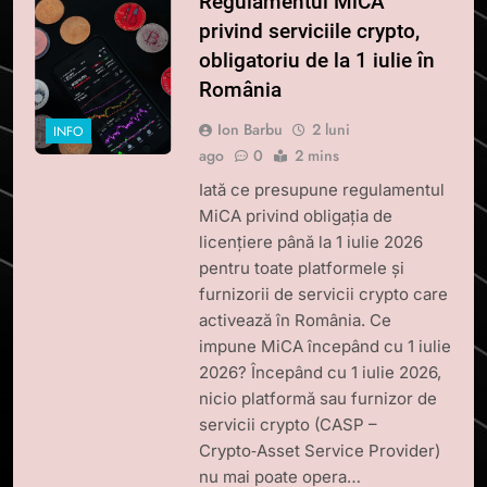
Regulamentul MiCA
privind serviciile crypto,
obligatoriu de la 1 iulie în
România
Ion Barbu
2 luni
INFO
ago
0
2 mins
Iată ce presupune regulamentul
MiCA privind obligația de
licențiere până la 1 iulie 2026
pentru toate platformele și
furnizorii de servicii crypto care
activează în România. Ce
impune MiCA începând cu 1 iulie
2026? Începând cu 1 iulie 2026,
nicio platformă sau furnizor de
servicii crypto (CASP –
Crypto‑Asset Service Provider)
nu mai poate opera…