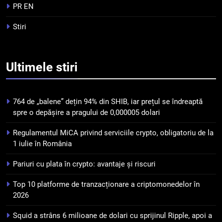
tranzacționare a
PR EN
criptomonedelor în 2026
INFO
Stiri
5
Squid a strâns 6 milioane de
Ultimele
stiri
dolari cu sprijinul Ripple, apoi a
pierdut jumătate din aceștia
STIRI
într-un atac cibernetic în mai
764 de „balene” dețin 94% din SHIB, iar prețul se îndreaptă
puțin de 24 de ore
6
spre o depășire a pragului de 0,000005 dolari
Banii digitali și arhitectura
Regulamentul MiCA privind serviciile crypto, obligatoriu de la
încrederii: O nouă viziune asupra
1 iulie în România
banilor în era digitală
STIRI
Pariuri cu plata în crypto: avantaje și riscuri
7
Top 10 platforme de tranzacționare a criptomonedelor în
WhiteBIT și FC Barcelona
2026
semnează un acord pe cinci ani
pentru a stimula implicarea
STIRI
Squid a strâns 6 milioane de dolari cu sprijinul Ripple, apoi a