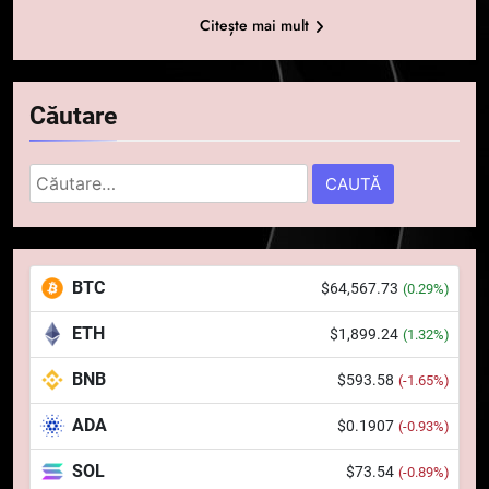
Citește mai mult
Căutare
Caută
după:
5
Squid a strâns 6 milioane de
BTC
$64,567.73
(0.29%)
dolari cu sprijinul Ripple, apoi a
pierdut jumătate din aceștia
STIRI
ETH
$1,899.24
(1.32%)
într-un atac cibernetic în mai
puțin de 24 de ore
BNB
$593.58
6
(-1.65%)
Banii digitali și arhitectura
ADA
$0.1907
(-0.93%)
încrederii: O nouă viziune asupra
banilor în era digitală
STIRI
SOL
$73.54
(-0.89%)