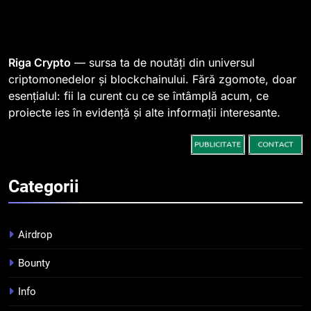
1
764 de „balene” dețin 94% din
SHIB, iar prețul se îndreaptă
spre o depășire a pragului de
STIRI
Riga Crypto
— sursa ta de noutăți din universul
0,000005 dolari
criptomonedelor și blockchainului. Fără zgomote, doar
esențialul: fii la curent cu ce se întâmplă acum, ce
2
proiecte ies în evidență și alte informații interesante.
Regulamentul MiCA privind
serviciile crypto, obligatoriu de
la 1 iulie în România
INFO
Categorii
3
Pariuri cu plata în crypto:
avantaje și riscuri
Airdrop
INFO
Bounty
4
Info
Top 10 platforme de