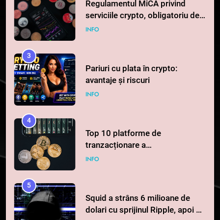
Regulamentul MiCA privind
serviciile crypto, obligatoriu de
la 1 iulie în România
INFO
3
Pariuri cu plata în crypto:
avantaje și riscuri
INFO
4
Top 10 platforme de
tranzacționare a
criptomonedelor în 2026
INFO
5
Squid a strâns 6 milioane de
dolari cu sprijinul Ripple, apoi a