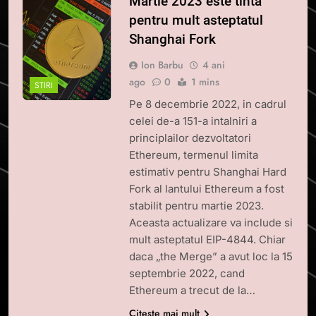
Martie 2023 este tinta
pentru mult asteptatul
Shanghai Fork
Ion Barbu
4 ani
ago
0
1 mins
STIRI
Pe 8 decembrie 2022, in cadrul
celei de-a 151-a intalniri a
principlailor dezvoltatori
Ethereum, termenul limita
estimativ pentru Shanghai Hard
Fork al lantului Ethereum a fost
stabilit pentru martie 2023.
Aceasta actualizare va include si
mult asteptatul EIP-4844. Chiar
daca „the Merge” a avut loc la 15
septembrie 2022, cand
Ethereum a trecut de la…
Citește mai mult