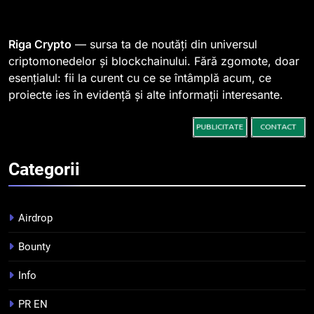
Regulamentul MiCA privind
serviciile crypto, obligatoriu de
la 1 iulie în România
INFO
Riga Crypto
— sursa ta de noutăți din universul
criptomonedelor și blockchainului. Fără zgomote, doar
esențialul: fii la curent cu ce se întâmplă acum, ce
3
proiecte ies în evidență și alte informații interesante.
Pariuri cu plata în crypto:
avantaje și riscuri
INFO
Categorii
4
Top 10 platforme de
tranzacționare a
Airdrop
criptomonedelor în 2026
INFO
Bounty
5
Info
Squid a strâns 6 milioane de
dolari cu sprijinul Ripple, apoi a
PR EN