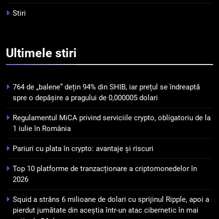
pierdut jumătate din aceștia
STIRI
Stiri
într-un atac cibernetic în mai
puțin de 24 de ore
6
Banii digitali și arhitectura
Ultimele
stiri
încrederii: O nouă viziune asupra
banilor în era digitală
STIRI
764 de „balene” dețin 94% din SHIB, iar prețul se îndreaptă
7
spre o depășire a pragului de 0,000005 dolari
WhiteBIT și FC Barcelona
Regulamentul MiCA privind serviciile crypto, obligatoriu de la
semnează un acord pe cinci ani
1 iulie în România
pentru a stimula implicarea
STIRI
fanilor și inovarea în domeniul
Pariuri cu plata în crypto: avantaje și riscuri
finanțelor digitale
8
Top 10 platforme de tranzacționare a criptomonedelor în
Lavazza utilizează tehnologia
2026
blockchain pentru a asigura
trasabilitatea cafelei
STIRI
Squid a strâns 6 milioane de dolari cu sprijinul Ripple, apoi a
pierdut jumătate din aceștia într-un atac cibernetic în mai