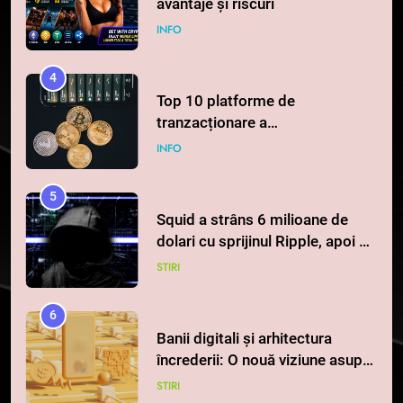
avantaje și riscuri
INFO
4
Top 10 platforme de
tranzacționare a
criptomonedelor în 2026
INFO
5
Squid a strâns 6 milioane de
dolari cu sprijinul Ripple, apoi a
pierdut jumătate din aceștia
STIRI
într-un atac cibernetic în mai
puțin de 24 de ore
6
Banii digitali și arhitectura
încrederii: O nouă viziune asupra
banilor în era digitală
STIRI