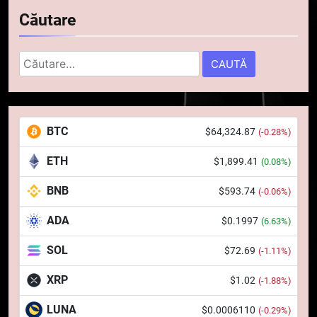
Căutare
Caută
după:
5
Squid a strâns 6 milioane de
BTC
$64,324.87
(-0.28%)
dolari cu sprijinul Ripple, apoi a
pierdut jumătate din aceștia
STIRI
ETH
$1,899.41
(0.08%)
într-un atac cibernetic în mai
puțin de 24 de ore
BNB
$593.74
6
(-0.06%)
Banii digitali și arhitectura
ADA
$0.1997
(6.63%)
încrederii: O nouă viziune asupra
banilor în era digitală
STIRI
SOL
$72.69
(-1.11%)
XRP
$1.02
(-1.88%)
7
WhiteBIT și FC Barcelona
LUNA
$0.0006110
(-0.29%)