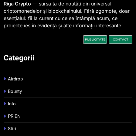
spre o depășire a pragului de
STIRI
Riga Crypto
— sursa ta de noutăți din universul
0,000005 dolari
criptomonedelor și blockchainului. Fără zgomote, doar
esențialul: fii la curent cu ce se întâmplă acum, ce
2
proiecte ies în evidență și alte informații interesante.
Regulamentul MiCA privind
serviciile crypto, obligatoriu de
la 1 iulie în România
INFO
Categorii
3
Pariuri cu plata în crypto:
avantaje și riscuri
Airdrop
INFO
Bounty
4
Info
Top 10 platforme de
tranzacționare a
PR EN
criptomonedelor în 2026
INFO
Stiri