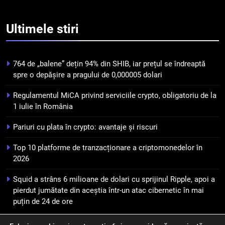
5
Squid a strâns 6 milioane de
Ultimele
stiri
dolari cu sprijinul Ripple, apoi a
pierdut jumătate din aceștia
STIRI
într-un atac cibernetic în mai
764 de „balene” dețin 94% din SHIB, iar prețul se îndreaptă
puțin de 24 de ore
6
spre o depășire a pragului de 0,000005 dolari
Banii digitali și arhitectura
Regulamentul MiCA privind serviciile crypto, obligatoriu de la
încrederii: O nouă viziune asupra
1 iulie în România
banilor în era digitală
STIRI
Pariuri cu plata în crypto: avantaje și riscuri
7
Top 10 platforme de tranzacționare a criptomonedelor în
WhiteBIT și FC Barcelona
2026
semnează un acord pe cinci ani
pentru a stimula implicarea
STIRI
Squid a strâns 6 milioane de dolari cu sprijinul Ripple, apoi a
fanilor și inovarea în domeniul
pierdut jumătate din aceștia într-un atac cibernetic în mai
finanțelor digitale
puțin de 24 de ore
8
Lavazza utilizează tehnologia