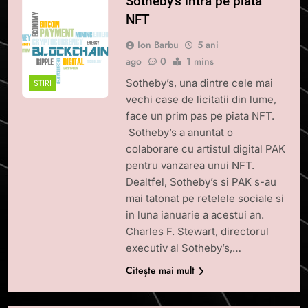
Sotheby’s intra pe piata
NFT
Ion Barbu
5 ani
ago
0
1 mins
Sotheby’s, una dintre cele mai
STIRI
vechi case de licitatii din lume,
face un prim pas pe piata NFT.
Sotheby’s a anuntat o
colaborare cu artistul digital PAK
pentru vanzarea unui NFT.
Dealtfel, Sotheby’s si PAK s-au
mai tatonat pe retelele sociale si
in luna ianuarie a acestui an.
Charles F. Stewart, directorul
executiv al Sotheby’s,…
Citește mai mult