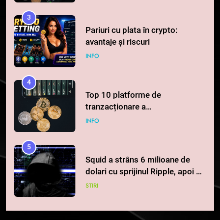
3
Pariuri cu plata în crypto:
avantaje și riscuri
INFO
4
Top 10 platforme de
tranzacționare a
criptomonedelor în 2026
INFO
5
Squid a strâns 6 milioane de
dolari cu sprijinul Ripple, apoi a
pierdut jumătate din aceștia
STIRI
într-un atac cibernetic în mai
puțin de 24 de ore
6