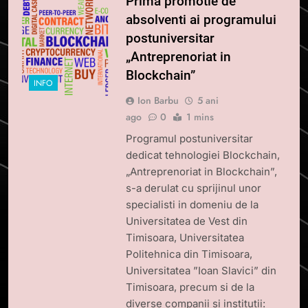
Prima promotie de
absolventi ai programului
postuniversitar
„Antreprenoriat in
Blockchain”
INFO
Ion Barbu
5 ani
ago
0
1 mins
Programul postuniversitar
dedicat tehnologiei Blockchain,
„Antreprenoriat in Blockchain”,
s-a derulat cu sprijinul unor
specialisti in domeniu de la
Universitatea de Vest din
Timisoara, Universitatea
Politehnica din Timisoara,
Universitatea ”Ioan Slavici” din
Timisoara, precum si de la
diverse companii si institutii: