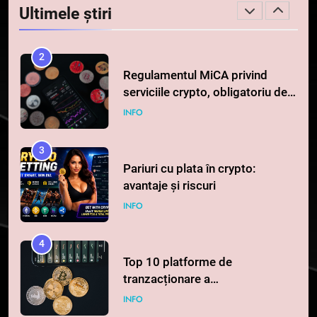
Ultimele știri
spre o depășire a pragului de
STIRI
0,000005 dolari
2
Regulamentul MiCA privind
serviciile crypto, obligatoriu de
la 1 iulie în România
INFO
3
Pariuri cu plata în crypto:
avantaje și riscuri
INFO
4
Top 10 platforme de
tranzacționare a
criptomonedelor în 2026
INFO