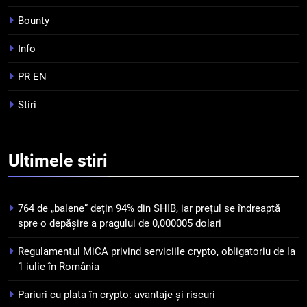
INFO
Bounty
4
Info
Top 10 platforme de
tranzacționare a
PR EN
criptomonedelor în 2026
INFO
Stiri
5
Squid a strâns 6 milioane de
Ultimele
stiri
dolari cu sprijinul Ripple, apoi a
pierdut jumătate din aceștia
STIRI
într-un atac cibernetic în mai
764 de „balene” dețin 94% din SHIB, iar prețul se îndreaptă
puțin de 24 de ore
6
spre o depășire a pragului de 0,000005 dolari
Banii digitali și arhitectura
Regulamentul MiCA privind serviciile crypto, obligatoriu de la
încrederii: O nouă viziune asupra
1 iulie în România
banilor în era digitală
STIRI
Pariuri cu plata în crypto: avantaje și riscuri