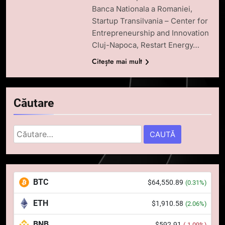
Banca Nationala a Romaniei,
Startup Transilvania – Center for
Entrepreneurship and Innovation
Cluj-Napoca, Restart Energy…
Citește mai mult
Căutare
Caută
după:
5
Squid a strâns 6 milioane de
BTC
$64,550.89
(0.31%)
dolari cu sprijinul Ripple, apoi a
pierdut jumătate din aceștia
STIRI
ETH
$1,910.58
(2.06%)
într-un atac cibernetic în mai
puțin de 24 de ore
BNB
$592.91
(-1.09%)