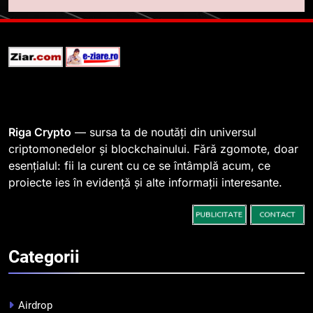
Lavazza utilizează tehnologia
blockchain pentru a asigura
trasabilitatea cafelei
STIRI
1
764 de „balene” dețin 94% din
SHIB, iar prețul se îndreaptă
spre o depășire a pragului de
STIRI
Riga Crypto
— sursa ta de noutăți din universul
0,000005 dolari
criptomonedelor și blockchainului. Fără zgomote, doar
esențialul: fii la curent cu ce se întâmplă acum, ce
2
proiecte ies în evidență și alte informații interesante.
Regulamentul MiCA privind
serviciile crypto, obligatoriu de
la 1 iulie în România
INFO
Categorii
3
Pariuri cu plata în crypto:
avantaje și riscuri
Airdrop