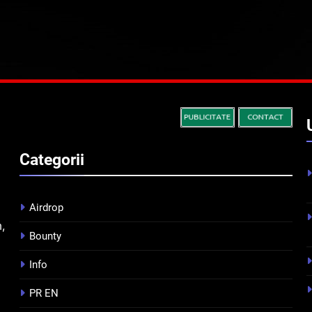
Categorii
Airdrop
m,
Bounty
Info
PR EN