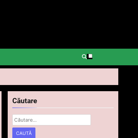
.
Căutare
Caută
după: