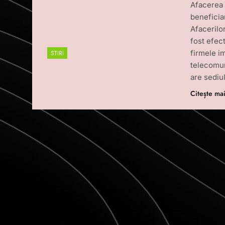
Afacerea 
beneficiar
Afacerilo
fost efect
firmele i
STIRI
telecomun
are sediu
Citește ma