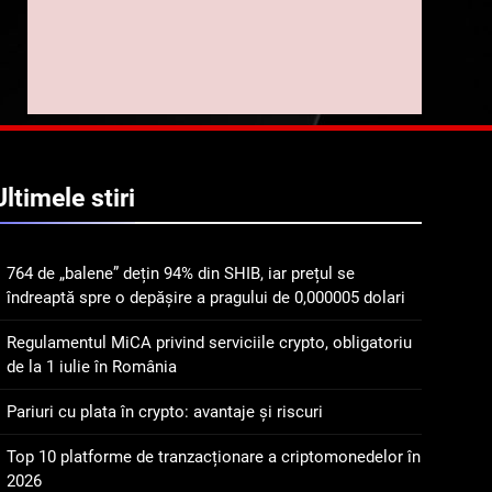
implicarea fanilor și
inovarea în domeniul
8
Lavazza utilizează
finanțelor digitale
tehnologia blockchain
pentru a asigura
STIRI
trasabilitatea cafelei
1
764 de „balene” dețin 94%
Ultimele
stiri
din SHIB, iar prețul se
îndreaptă spre o depășire
STIRI
a pragului de 0,000005
764 de „balene” dețin 94% din SHIB, iar prețul se
dolari
2
îndreaptă spre o depășire a pragului de 0,000005 dolari
Regulamentul MiCA
privind serviciile crypto,
Regulamentul MiCA privind serviciile crypto, obligatoriu
obligatoriu de la 1 iulie în
INFO
de la 1 iulie în România
România
3
Pariuri cu plata în crypto: avantaje și riscuri
Pariuri cu plata în crypto:
avantaje și riscuri
Top 10 platforme de tranzacționare a criptomonedelor în
2026
INFO