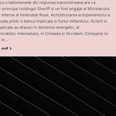
cu criptomonede din regiunea transnistreana are ca
 principal holdingul Sheriff si un fost angajat al Ministerului
r Interne al Federatiei Ruse. Achizitionarea echipamentului a
uata printr-o banca implicata in furtul miliardului. Actorii si
mplicate au afaceri in domeniul energetic, al
icatiilor, internetului, in Crimeea si Occident. Compania isi
l in…
i mult