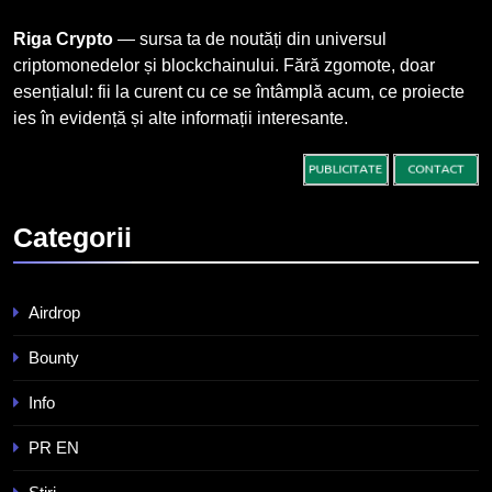
serviciile crypto, obligatoriu de
la 1 iulie în România
INFO
Riga Crypto
— sursa ta de noutăți din universul
criptomonedelor și blockchainului. Fără zgomote, doar
esențialul: fii la curent cu ce se întâmplă acum, ce proiecte
3
ies în evidență și alte informații interesante.
Pariuri cu plata în crypto:
avantaje și riscuri
INFO
Categorii
4
Top 10 platforme de
tranzacționare a
Airdrop
criptomonedelor în 2026
INFO
Bounty
5
Info
Squid a strâns 6 milioane de
dolari cu sprijinul Ripple, apoi a
PR EN
pierdut jumătate din aceștia într-
STIRI