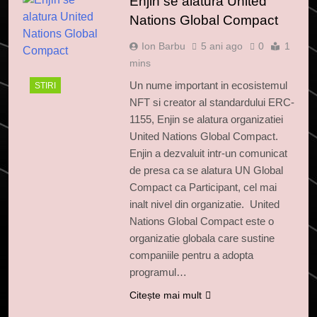
Enjin se alatura United
Nations Global Compact
Ion Barbu
5 ani ago
0
1
mins
Un nume important in ecosistemul
STIRI
NFT si creator al standardului ERC-
1155, Enjin se alatura organizatiei
United Nations Global Compact.
Enjin a dezvaluit intr-un comunicat
de presa ca se alatura UN Global
Compact ca Participant, cel mai
inalt nivel din organizatie. United
Nations Global Compact este o
organizatie globala care sustine
companiile pentru a adopta
programul…
Citește mai mult