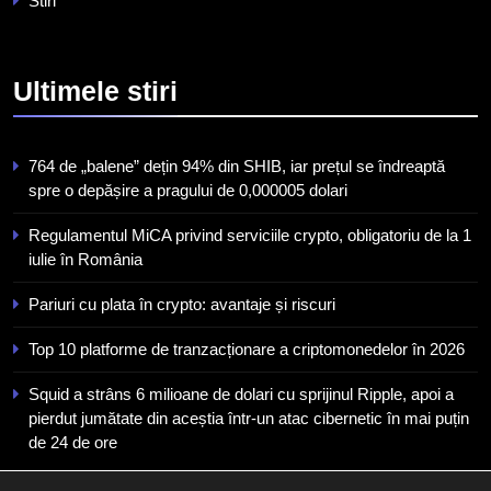
Stiri
un atac cibernetic în mai puțin
de 24 de ore
6
Banii digitali și arhitectura
Ultimele
stiri
încrederii: O nouă viziune
asupra banilor în era digitală
STIRI
764 de „balene” dețin 94% din SHIB, iar prețul se îndreaptă
7
spre o depășire a pragului de 0,000005 dolari
WhiteBIT și FC Barcelona
Regulamentul MiCA privind serviciile crypto, obligatoriu de la 1
semnează un acord pe cinci ani
iulie în România
pentru a stimula implicarea
STIRI
fanilor și inovarea în domeniul
Pariuri cu plata în crypto: avantaje și riscuri
finanțelor digitale
8
Top 10 platforme de tranzacționare a criptomonedelor în 2026
Lavazza utilizează tehnologia
blockchain pentru a asigura
Squid a strâns 6 milioane de dolari cu sprijinul Ripple, apoi a
trasabilitatea cafelei
STIRI
pierdut jumătate din aceștia într-un atac cibernetic în mai puțin
de 24 de ore