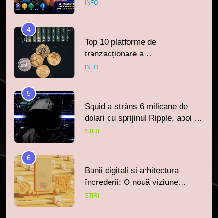
INFO
4
Top 10 platforme de
tranzacționare a
criptomonedelor în 2026
INFO
5
Squid a strâns 6 milioane de
dolari cu sprijinul Ripple, apoi a
pierdut jumătate din aceștia într-
STIRI
un atac cibernetic în mai puțin
de 24 de ore
6
Banii digitali și arhitectura
încrederii: O nouă viziune
asupra banilor în era digitală
STIRI