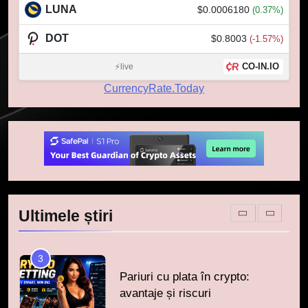
Lavazza utilizează tehnologia
LUNA
$0.0006180
(0.37%)
blockchain pentru a asigura
trasabilitatea cafelei
DOT
$0.8003
(-1.57%)
STIRI
CO-IN.IO
⚡live
1
CurrencyRate.Today
764 de „balene” dețin 94% din
SHIB, iar prețul se îndreaptă
spre o depășire a pragului de
STIRI
0,000005 dolari
2
Regulamentul MiCA privind
serviciile crypto, obligatoriu de
Ultimele știri
la 1 iulie în România
INFO
3
Pariuri cu plata în crypto:
avantaje și riscuri