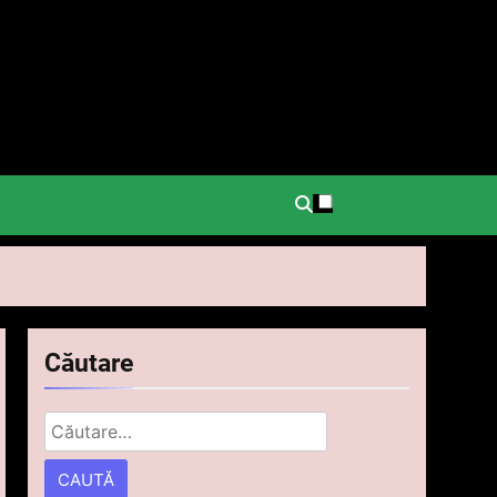
.
Căutare
Caută
după: