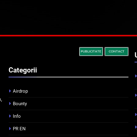
Categorii
Airdrop
m,
Bounty
Info
PR EN