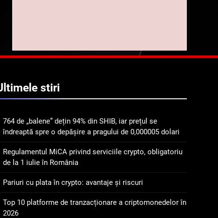
implicarea fanilor și
inovarea în domeniul
8
Lavazza utilizează
finanțelor digitale
tehnologia blockchain
pentru a asigura
STIRI
trasabilitatea cafelei
1
764 de „balene” dețin 94%
Ultimele
stiri
din SHIB, iar prețul se
îndreaptă spre o depășire
STIRI
a pragului de 0,000005
764 de „balene” dețin 94% din SHIB, iar prețul se
dolari
2
îndreaptă spre o depășire a pragului de 0,000005 dolari
Regulamentul MiCA
privind serviciile crypto,
Regulamentul MiCA privind serviciile crypto, obligatoriu
obligatoriu de la 1 iulie în
INFO
de la 1 iulie în România
România
3
Pariuri cu plata în crypto: avantaje și riscuri
Pariuri cu plata în crypto:
avantaje și riscuri
Top 10 platforme de tranzacționare a criptomonedelor în
2026
INFO