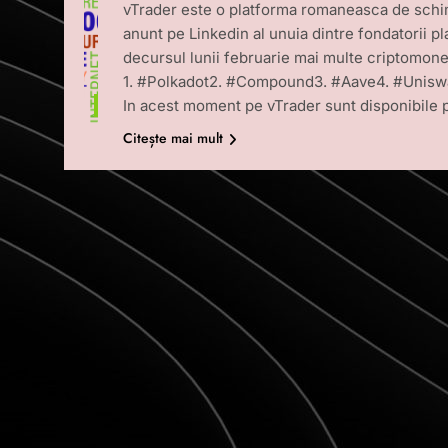
vTrader este o platforma romaneasca de schi
anunt pe Linkedin al unuia dintre fondatorii pl
decursul lunii februarie mai multe criptomon
1. #Polkadot2. #Compound3. #Aave4. #Unisw
In acest moment pe vTrader sunt disponibile 
STIRI
Citește mai mult