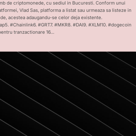
mb de criptomonede, cu sediul in Bucuresti. Conform unui
atformei, Vlad Sas, platforma a listat sau urmeaza sa listeze in
ede, acestea adaugandu-se celor deja existente.
ap5. #Chainlink6. #GRT7. #MKR8. #DAI9. #XLM10. #dogecoin
pentru tranzactionare 16…