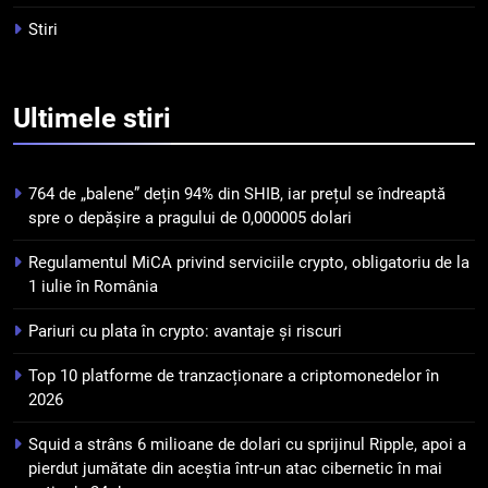
criptomonedelor în 2026
INFO
Stiri
5
Squid a strâns 6 milioane de
Ultimele
stiri
dolari cu sprijinul Ripple, apoi a
pierdut jumătate din aceștia
STIRI
într-un atac cibernetic în mai
764 de „balene” dețin 94% din SHIB, iar prețul se îndreaptă
puțin de 24 de ore
6
spre o depășire a pragului de 0,000005 dolari
Banii digitali și arhitectura
Regulamentul MiCA privind serviciile crypto, obligatoriu de la
încrederii: O nouă viziune asupra
1 iulie în România
banilor în era digitală
STIRI
Pariuri cu plata în crypto: avantaje și riscuri
7
Top 10 platforme de tranzacționare a criptomonedelor în
WhiteBIT și FC Barcelona
2026
semnează un acord pe cinci ani
pentru a stimula implicarea
STIRI
Squid a strâns 6 milioane de dolari cu sprijinul Ripple, apoi a
fanilor și inovarea în domeniul
pierdut jumătate din aceștia într-un atac cibernetic în mai