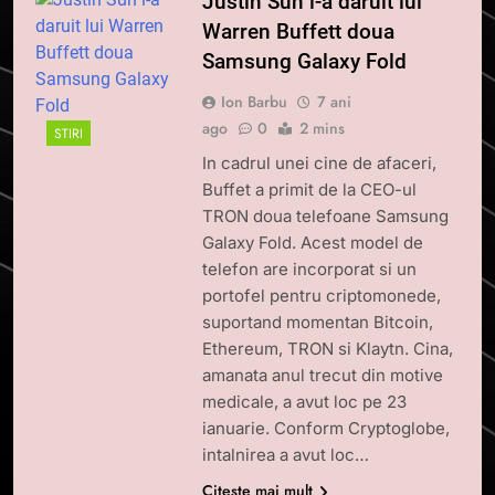
Justin Sun i-a daruit lui
Warren Buffett doua
Samsung Galaxy Fold
Ion Barbu
7 ani
ago
0
2 mins
STIRI
In cadrul unei cine de afaceri,
Buffet a primit de la CEO-ul
TRON doua telefoane Samsung
Galaxy Fold. Acest model de
telefon are incorporat si un
portofel pentru criptomonede,
suportand momentan Bitcoin,
Ethereum, TRON si Klaytn. Cina,
amanata anul trecut din motive
medicale, a avut loc pe 23
ianuarie. Conform Cryptoglobe,
intalnirea a avut loc…
Citește mai mult