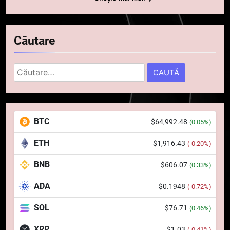
Căutare
Caută
după:
5
Squid a strâns 6 milioane de
BTC
$64,992.48
(0.05%)
dolari cu sprijinul Ripple, apoi a
pierdut jumătate din aceștia
STIRI
ETH
$1,916.43
(-0.20%)
într-un atac cibernetic în mai
puțin de 24 de ore
BNB
$606.07
6
(0.33%)
Banii digitali și arhitectura
ADA
$0.1948
(-0.72%)
încrederii: O nouă viziune asupra
banilor în era digitală
STIRI
SOL
$76.71
(0.46%)
XRP
$1.03
(-0.41%)