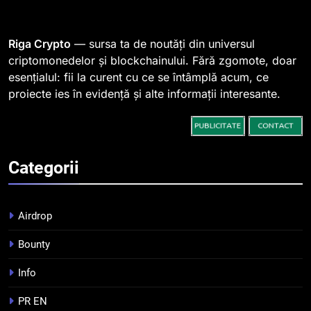
764 de „balene” dețin 94% din
SHIB, iar prețul se îndreaptă
spre o depășire a pragului de
STIRI
Riga Crypto
— sursa ta de noutăți din universul
0,000005 dolari
criptomonedelor și blockchainului. Fără zgomote, doar
esențialul: fii la curent cu ce se întâmplă acum, ce
2
proiecte ies în evidență și alte informații interesante.
Regulamentul MiCA privind
serviciile crypto, obligatoriu de
la 1 iulie în România
INFO
Categorii
3
Pariuri cu plata în crypto:
avantaje și riscuri
Airdrop
INFO
Bounty
4
Info
Top 10 platforme de
tranzacționare a
PR EN