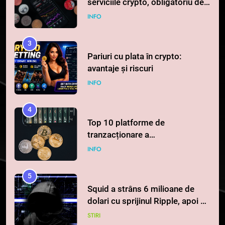
serviciile crypto, obligatoriu de
la 1 iulie în România
INFO
3
Pariuri cu plata în crypto:
avantaje și riscuri
INFO
4
Top 10 platforme de
tranzacționare a
criptomonedelor în 2026
INFO
5
Squid a strâns 6 milioane de
dolari cu sprijinul Ripple, apoi a
pierdut jumătate din aceștia
STIRI