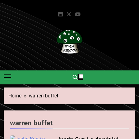
Skip
to
content
Riga Crypto
Știri Și Informații Despre
Criptomonede.
Home
warren buffet
warren buffet