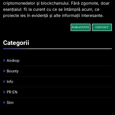
0,000005 dolari
criptomonedelor și blockchainului. Fără zgomote, doar
esențialul: fii la curent cu ce se întâmplă acum, ce
2
proiecte ies în evidență și alte informații interesante.
Regulamentul MiCA privind
serviciile crypto, obligatoriu de
la 1 iulie în România
INFO
Categorii
3
Pariuri cu plata în crypto:
avantaje și riscuri
Airdrop
INFO
Bounty
4
Info
Top 10 platforme de
tranzacționare a
PR EN
criptomonedelor în 2026
INFO
Stiri
5