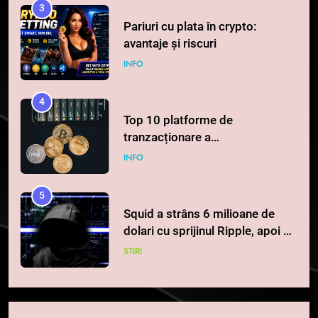
3
Pariuri cu plata în crypto:
avantaje și riscuri
INFO
4
Top 10 platforme de
tranzacționare a
criptomonedelor în 2026
INFO
5
Squid a strâns 6 milioane de
dolari cu sprijinul Ripple, apoi a
pierdut jumătate din aceștia
STIRI
într-un atac cibernetic în mai
puțin de 24 de ore
6
Banii digitali și arhitectura