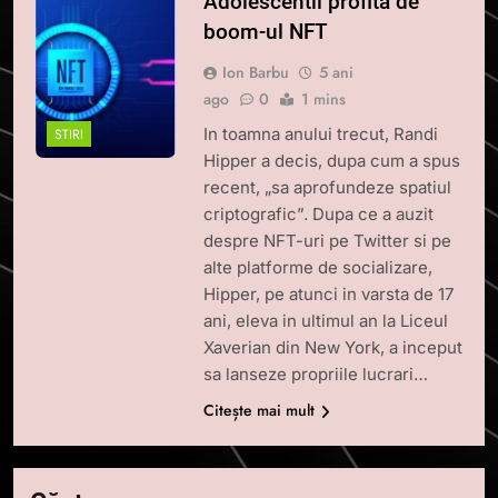
Adolescentii profita de
boom-ul NFT
Ion Barbu
5 ani
ago
0
1 mins
In toamna anului trecut, Randi
STIRI
Hipper a decis, dupa cum a spus
recent, „sa aprofundeze spatiul
criptografic”. Dupa ce a auzit
despre NFT-uri pe Twitter si pe
alte platforme de socializare,
Hipper, pe atunci in varsta de 17
ani, eleva in ultimul an la Liceul
Xaverian din New York, a inceput
sa lanseze propriile lucrari…
Citește mai mult