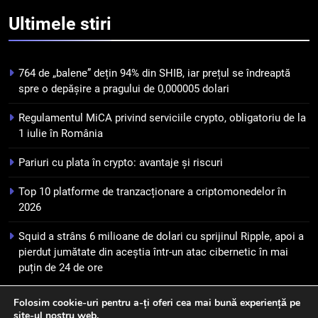
Squid a strâns 6 milioane de
Ultimele
stiri
dolari cu sprijinul Ripple, apoi a
pierdut jumătate din aceștia
STIRI
într-un atac cibernetic în mai
764 de „balene” dețin 94% din SHIB, iar prețul se îndreaptă
puțin de 24 de ore
6
spre o depășire a pragului de 0,000005 dolari
Banii digitali și arhitectura
Regulamentul MiCA privind serviciile crypto, obligatoriu de la
încrederii: O nouă viziune asupra
1 iulie în România
banilor în era digitală
STIRI
Pariuri cu plata în crypto: avantaje și riscuri
7
Top 10 platforme de tranzacționare a criptomonedelor în
WhiteBIT și FC Barcelona
2026
semnează un acord pe cinci ani
pentru a stimula implicarea
STIRI
Squid a strâns 6 milioane de dolari cu sprijinul Ripple, apoi a
fanilor și inovarea în domeniul
pierdut jumătate din aceștia într-un atac cibernetic în mai
finanțelor digitale
puțin de 24 de ore
8
Lavazza utilizează tehnologia
Folosim cookie-uri pentru a-ți oferi cea mai bună experiență pe
blockchain pentru a asigura
site-ul nostru web.